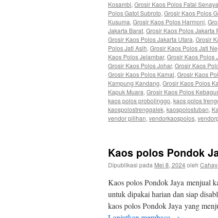
Kosambi
,
Grosir Kaos Polos Fatal Senay
Polos Gatot Subroto
,
Grosir Kaos Polos 
Kusuma
,
Grosir Kaos Polos Harmoni
,
Gro
Jakarta Barat
,
Grosir Kaos Polos Jakarta 
Grosir Kaos Polos Jakarta Utara
,
Grosir 
Polos Jati Asih
,
Grosir Kaos Polos Jati N
Kaos Polos Jelambar
,
Grosir Kaos Polos
Grosir Kaos Polos Johar
,
Grosir Kaos Pol
Grosir Kaos Polos Kamal
,
Grosir Kaos Po
Kampung Kandang
,
Grosir Kaos Polos 
Kapuk Muara
,
Grosir Kaos Polos Kebagu
kaos polos probolinggo
,
kaos polos treng
kaospolostrenggalek
,
kaospolostuban
,
Ka
vendor pilihan
,
vendorkaospolos
,
vendorp
Kaos polos Pondok J
Dipublikasi pada
Mei 8, 2024
oleh
Cahay
Kaos polos Pondok Jaya menjual k
untuk dipakai harian dan siap disab
kaos polos Pondok Jaya yang menj
Lanjutkan membaca
→