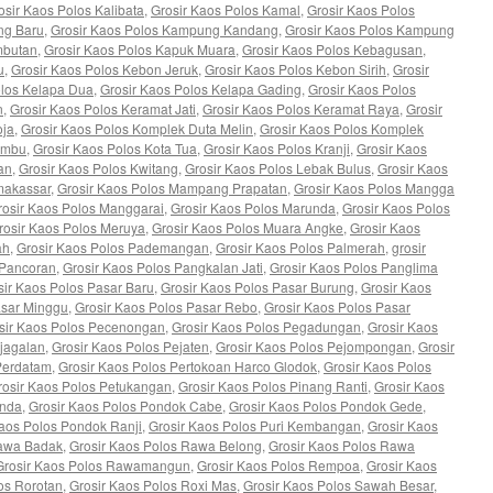
osir Kaos Polos Kalibata
,
Grosir Kaos Polos Kamal
,
Grosir Kaos Polos
ng Baru
,
Grosir Kaos Polos Kampung Kandang
,
Grosir Kaos Polos Kampung
mbutan
,
Grosir Kaos Polos Kapuk Muara
,
Grosir Kaos Polos Kebagusan
,
u
,
Grosir Kaos Polos Kebon Jeruk
,
Grosir Kaos Polos Kebon Sirih
,
Grosir
olos Kelapa Dua
,
Grosir Kaos Polos Kelapa Gading
,
Grosir Kaos Polos
n
,
Grosir Kaos Polos Keramat Jati
,
Grosir Kaos Polos Keramat Raya
,
Grosir
oja
,
Grosir Kaos Polos Komplek Duta Melin
,
Grosir Kaos Polos Komplek
ambu
,
Grosir Kaos Polos Kota Tua
,
Grosir Kaos Polos Kranji
,
Grosir Kaos
an
,
Grosir Kaos Polos Kwitang
,
Grosir Kaos Polos Lebak Bulus
,
Grosir Kaos
 makassar
,
Grosir Kaos Polos Mampang Prapatan
,
Grosir Kaos Polos Mangga
rosir Kaos Polos Manggarai
,
Grosir Kaos Polos Marunda
,
Grosir Kaos Polos
rosir Kaos Polos Meruya
,
Grosir Kaos Polos Muara Angke
,
Grosir Kaos
ah
,
Grosir Kaos Polos Pademangan
,
Grosir Kaos Polos Palmerah
,
grosir
 Pancoran
,
Grosir Kaos Polos Pangkalan Jati
,
Grosir Kaos Polos Panglima
sir Kaos Polos Pasar Baru
,
Grosir Kaos Polos Pasar Burung
,
Grosir Kaos
asar Minggu
,
Grosir Kaos Polos Pasar Rebo
,
Grosir Kaos Polos Pasar
sir Kaos Polos Pecenongan
,
Grosir Kaos Polos Pegadungan
,
Grosir Kaos
ejagalan
,
Grosir Kaos Polos Pejaten
,
Grosir Kaos Polos Pejompongan
,
Grosir
Perdatam
,
Grosir Kaos Polos Pertokoan Harco Glodok
,
Grosir Kaos Polos
rosir Kaos Polos Petukangan
,
Grosir Kaos Polos Pinang Ranti
,
Grosir Kaos
enda
,
Grosir Kaos Polos Pondok Cabe
,
Grosir Kaos Polos Pondok Gede
,
Kaos Polos Pondok Ranji
,
Grosir Kaos Polos Puri Kembangan
,
Grosir Kaos
Rawa Badak
,
Grosir Kaos Polos Rawa Belong
,
Grosir Kaos Polos Rawa
Grosir Kaos Polos Rawamangun
,
Grosir Kaos Polos Rempoa
,
Grosir Kaos
os Rorotan
,
Grosir Kaos Polos Roxi Mas
,
Grosir Kaos Polos Sawah Besar
,