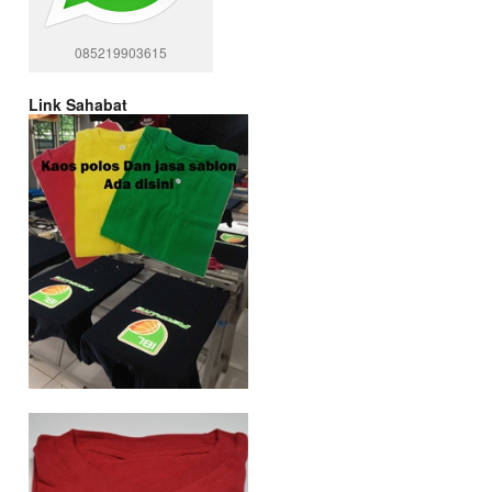
085219903615
Link Sahabat