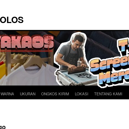
POLOS
 WARNA
UKURAN
ONGKOS KIRIM
LOKASI
TENTANG KAMI
go