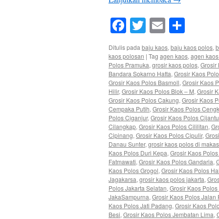
Facebook
Twitter
Email
Shar
Ditulis pada
baju kaos
,
baju kaos polos
,
b
kaos polosan
|
Tag
agen kaos
,
agen kaos
Polos Pramuka
,
grosir kaos polos
,
Grosir
Bandara Sokarno Hatta
,
Grosir Kaos Pol
Grosir Kaos Polos Basmoll
,
Grosir Kaos P
Hilir
,
Grosir Kaos Polos Blok – M
,
Grosir 
Grosir Kaos Polos Cakung
,
Grosir Kaos 
Cempaka Putih
,
Grosir Kaos Polos Ceng
Polos Ciganjur
,
Grosir Kaos Polos Cijant
Cilangkap
,
Grosir Kaos Polos Cililitan
,
Gr
Cipinang
,
Grosir Kaos Polos Cipulir
,
Gros
Danau Sunter
,
grosir kaos polos di makas
Kaos Polos Duri Kepa
,
Grosir Kaos Polos
Fatmawati
,
Grosir Kaos Polos Gandaria
,
G
Kaos Polos Grogol
,
Grosir Kaos Polos H
Jagakarsa
,
grosir kaos polos jakarta
,
Gros
Polos Jakarta Selatan
,
Grosir Kaos Polos
JakaSampurna
,
Grosir Kaos Polos Jalan
Kaos Polos Jati Padang
,
Grosir Kaos Pol
Besi
,
Grosir Kaos Polos Jembatan Lima
,