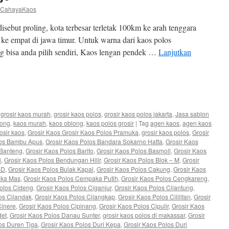
CahayaKaos
sebut proling, kota terbesar terletak 100km ke arah tenggara
 ke empat di jawa timur. Untuk warna dari kaos polos
g bisa anda pilih sendiri, Kaos lengan pendek …
Lanjutkan
e
,
grosir kaos murah
,
grosir kaos polos
,
grosir kaos polos jakarta
,
Jasa sablon
song
,
kaos murah
,
kaos oblong
,
kaos polos grosir
|
Tag
agen kaos
,
agen kaos
osir kaos
,
Grosir Kaos Grosir Kaos Polos Pramuka
,
grosir kaos polos
,
Grosir
los Bambu Apus
,
Grosir Kaos Polos Bandara Sokarno Hatta
,
Grosir Kaos
 Banteng
,
Grosir Kaos Polos Barito
,
Grosir Kaos Polos Basmoll
,
Grosir Kaos
i
,
Grosir Kaos Polos Bendungan Hilir
,
Grosir Kaos Polos Blok – M
,
Grosir
SD
,
Grosir Kaos Polos Bulak Kapal
,
Grosir Kaos Polos Cakung
,
Grosir Kaos
aka Mas
,
Grosir Kaos Polos Cempaka Putih
,
Grosir Kaos Polos Cengkareng
,
Polos Cideng
,
Grosir Kaos Polos Ciganjur
,
Grosir Kaos Polos Cijantung
,
os Cilandak
,
Grosir Kaos Polos Cilangkap
,
Grosir Kaos Polos Cililitan
,
Grosir
Cinere
,
Grosir Kaos Polos Cipinang
,
Grosir Kaos Polos Cipulir
,
Grosir Kaos
det
,
Grosir Kaos Polos Danau Sunter
,
grosir kaos polos di makassar
,
Grosir
os Duren Tiga
,
Grosir Kaos Polos Duri Kepa
,
Grosir Kaos Polos Duri