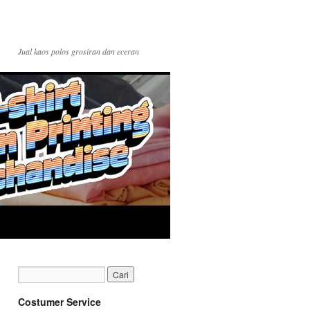
Jual kaos polos grosiran dan eceran
Costumer Service