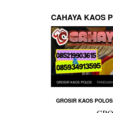
Langsung
ke
CAHAYA KAOS 
isi
GROSIR KAOS POLOS
PANDUAN
GROSIR KAOS POLOS
GRO