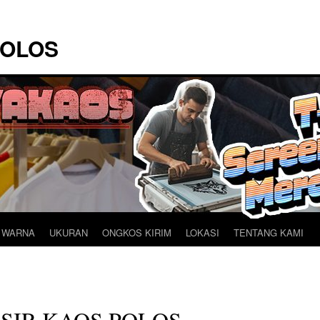
POLOS
 WARNA
UKURAN
ONGKOS KIRIM
LOKASI
TENTANG KAMI
SIR KAOS POLOS