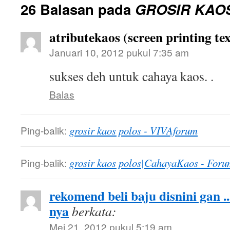
26 Balasan pada
GROSIR KAO
atributekaos (screen printing tex
Januari 10, 2012 pukul 7:35 am
sukses deh untuk cahaya kaos. .
Balas
Ping-balik:
grosir kaos polos - VIVAforum
Ping-balik:
grosir kaos polos|CahayaKaos - Foru
rekomend beli baju disnini gan .
nya
berkata:
Mei 21, 2012 pukul 5:19 am