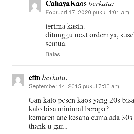
CahayaKaos
berkata:
Februari 17, 2020 pukul 4:01 am
terima kasih..
ditunggu next ordernya, susek
semua.
Balas
efin
berkata:
September 14, 2015 pukul 7:33 am
Gan kalo pesen kaos yang 20s bis
kalo bisa minimal berapa?
kemaren ane kesana cuma ada 30s
thank u gan..