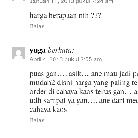
Januari 11, 2013 pukul 7:24 am
harga berapaan nih ???
Balas
yuga
berkata:
April 4, 2013 pukul 2:55 am
puas gan…. asik… ane mau jadi p
mudah2 disni harga yang paling te
order di cahaya kaos terus gan… 
udh sampai ya gan…. ane dari me
cahaya kaos
Balas