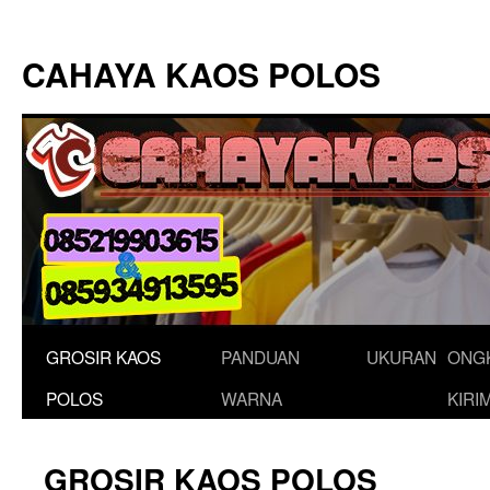
Langsung
ke
CAHAYA KAOS POLOS
isi
GROSIR KAOS
PANDUAN
UKURAN
ONG
POLOS
WARNA
KIRI
GROSIR KAOS POLOS