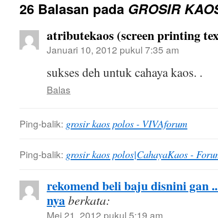
26 Balasan pada
GROSIR KAO
atributekaos (screen printing tex
Januari 10, 2012 pukul 7:35 am
sukses deh untuk cahaya kaos. .
Balas
Ping-balik:
grosir kaos polos - VIVAforum
Ping-balik:
grosir kaos polos|CahayaKaos - Foru
rekomend beli baju disnini gan .
nya
berkata:
Mei 21, 2012 pukul 5:19 am