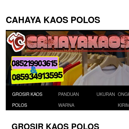
Langsung
ke
CAHAYA KAOS POLOS
isi
GROSIR KAOS
PANDUAN
UKURAN
ONG
POLOS
WARNA
KIRI
GROSIR KAOS POLOS