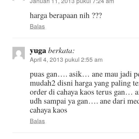
Januari 11, 2013 pukul 7:24 am
harga berapaan nih ???
Balas
yuga
berkata:
April 4, 2013 pukul 2:55 am
puas gan…. asik… ane mau jadi p
mudah2 disni harga yang paling te
order di cahaya kaos terus gan… 
udh sampai ya gan…. ane dari me
cahaya kaos
Balas