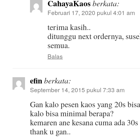
CahayaKaos
berkata:
Februari 17, 2020 pukul 4:01 am
terima kasih..
ditunggu next ordernya, susek
semua.
Balas
efin
berkata:
September 14, 2015 pukul 7:33 am
Gan kalo pesen kaos yang 20s bis
kalo bisa minimal berapa?
kemaren ane kesana cuma ada 30s
thank u gan..