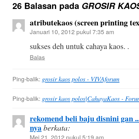
26 Balasan pada
GROSIR KAO
atributekaos (screen printing tex
Januari 10, 2012 pukul 7:35 am
sukses deh untuk cahaya kaos. .
Balas
Ping-balik:
grosir kaos polos - VIVAforum
Ping-balik:
grosir kaos polos|CahayaKaos - Foru
rekomend beli baju disnini gan .
nya
berkata:
Mei 21, 2012 pukul 5:19 am