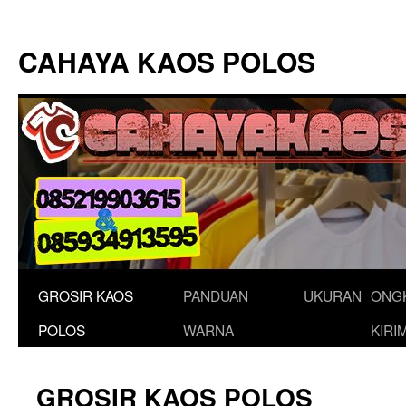
Langsung
ke
CAHAYA KAOS POLOS
isi
GROSIR KAOS
PANDUAN
UKURAN
ONG
POLOS
WARNA
KIRI
GROSIR KAOS POLOS