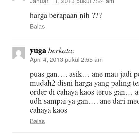
Januari 11, 2013 pukul 7:24 am
harga berapaan nih ???
Balas
yuga
berkata:
April 4, 2013 pukul 2:55 am
puas gan…. asik… ane mau jadi p
mudah2 disni harga yang paling te
order di cahaya kaos terus gan… 
udh sampai ya gan…. ane dari me
cahaya kaos
Balas