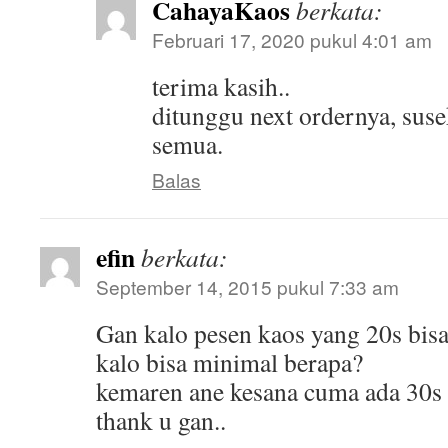
CahayaKaos
berkata:
Februari 17, 2020 pukul 4:01 am
terima kasih..
ditunggu next ordernya, susek
semua.
Balas
efin
berkata:
September 14, 2015 pukul 7:33 am
Gan kalo pesen kaos yang 20s bis
kalo bisa minimal berapa?
kemaren ane kesana cuma ada 30s
thank u gan..