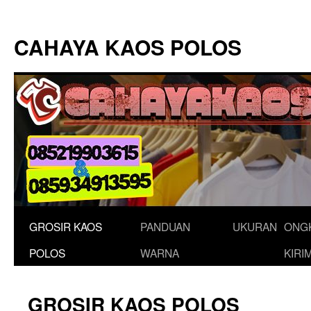
Langsung
ke
CAHAYA KAOS POLOS
isi
GROSIR KAOS
PANDUAN
UKURAN
ONG
POLOS
WARNA
KIRI
GROSIR KAOS POLOS