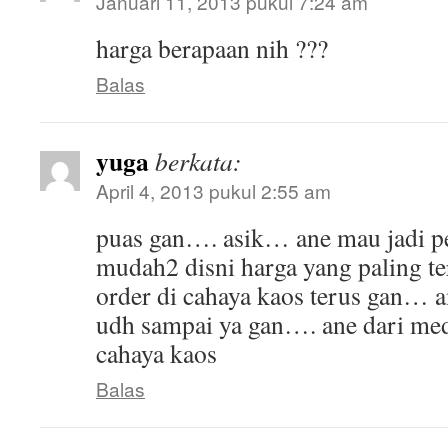
Januari 11, 2013 pukul 7:24 am
harga berapaan nih ???
Balas
yuga
berkata:
April 4, 2013 pukul 2:55 am
puas gan…. asik… ane mau jadi p
mudah2 disni harga yang paling te
order di cahaya kaos terus gan… 
udh sampai ya gan…. ane dari me
cahaya kaos
Balas