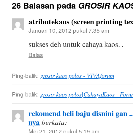
26 Balasan pada
GROSIR KAO
atributekaos (screen printing tex
Januari 10, 2012 pukul 7:35 am
sukses deh untuk cahaya kaos. .
Balas
Ping-balik:
grosir kaos polos - VIVAforum
Ping-balik:
grosir kaos polos|CahayaKaos - Foru
rekomend beli baju disnini gan .
nya
berkata:
Mei 21, 2012 pukul 5:19 am