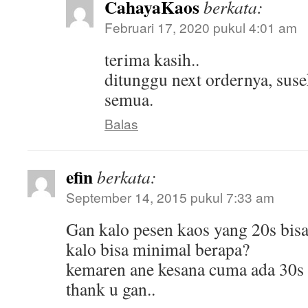
CahayaKaos
berkata:
Februari 17, 2020 pukul 4:01 am
terima kasih..
ditunggu next ordernya, susek
semua.
Balas
efin
berkata:
September 14, 2015 pukul 7:33 am
Gan kalo pesen kaos yang 20s bis
kalo bisa minimal berapa?
kemaren ane kesana cuma ada 30s
thank u gan..