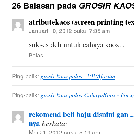
26 Balasan pada
GROSIR KAO
atributekaos (screen printing tex
Januari 10, 2012 pukul 7:35 am
sukses deh untuk cahaya kaos. .
Balas
Ping-balik:
grosir kaos polos - VIVAforum
Ping-balik:
grosir kaos polos|CahayaKaos - Foru
rekomend beli baju disnini gan .
nya
berkata:
Mei 21, 2012 pukul 5:19 am