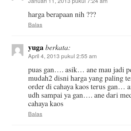
Januari 11, 2013 pukul 7:24 am
harga berapaan nih ???
Balas
yuga
berkata:
April 4, 2013 pukul 2:55 am
puas gan…. asik… ane mau jadi p
mudah2 disni harga yang paling te
order di cahaya kaos terus gan… 
udh sampai ya gan…. ane dari me
cahaya kaos
Balas