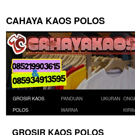
Langsung
ke
CAHAYA KAOS POLOS
isi
GROSIR KAOS
PANDUAN
UKURAN
ONG
POLOS
WARNA
KIRI
GROSIR KAOS POLOS