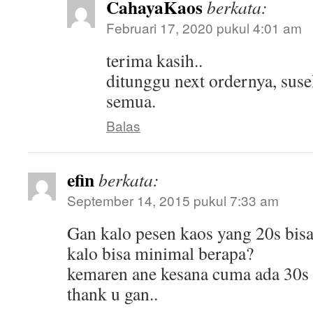
CahayaKaos
berkata:
Februari 17, 2020 pukul 4:01 am
terima kasih..
ditunggu next ordernya, susek
semua.
Balas
efin
berkata:
September 14, 2015 pukul 7:33 am
Gan kalo pesen kaos yang 20s bis
kalo bisa minimal berapa?
kemaren ane kesana cuma ada 30s
thank u gan..