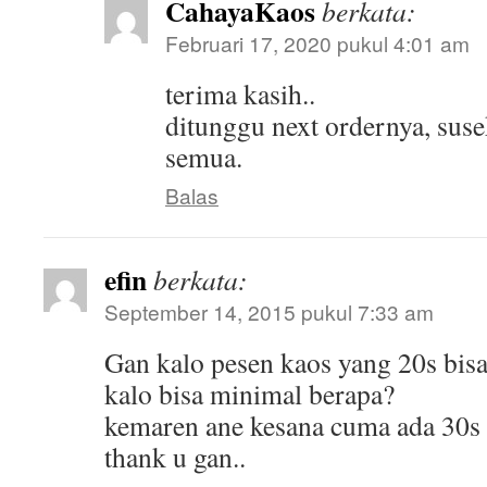
CahayaKaos
berkata:
Februari 17, 2020 pukul 4:01 am
terima kasih..
ditunggu next ordernya, susek
semua.
Balas
efin
berkata:
September 14, 2015 pukul 7:33 am
Gan kalo pesen kaos yang 20s bis
kalo bisa minimal berapa?
kemaren ane kesana cuma ada 30s
thank u gan..