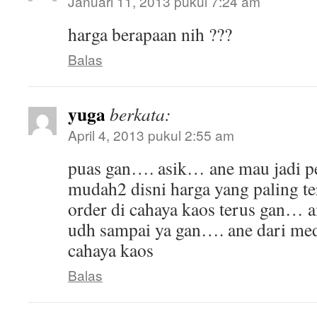
Januari 11, 2013 pukul 7:24 am
harga berapaan nih ???
Balas
yuga
berkata:
April 4, 2013 pukul 2:55 am
puas gan…. asik… ane mau jadi p
mudah2 disni harga yang paling te
order di cahaya kaos terus gan… 
udh sampai ya gan…. ane dari me
cahaya kaos
Balas