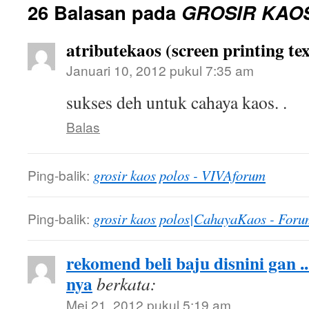
26 Balasan pada
GROSIR KAO
atributekaos (screen printing tex
Januari 10, 2012 pukul 7:35 am
sukses deh untuk cahaya kaos. .
Balas
Ping-balik:
grosir kaos polos - VIVAforum
Ping-balik:
grosir kaos polos|CahayaKaos - Foru
rekomend beli baju disnini gan .
nya
berkata:
Mei 21, 2012 pukul 5:19 am