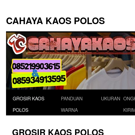
Langsung
ke
CAHAYA KAOS POLOS
isi
GROSIR KAOS
PANDUAN
UKURAN
ONG
POLOS
WARNA
KIRI
GROSIR KAOS POLOS