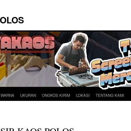
POLOS
 WARNA
UKURAN
ONGKOS KIRIM
LOKASI
TENTANG KAMI
SIR KAOS POLOS