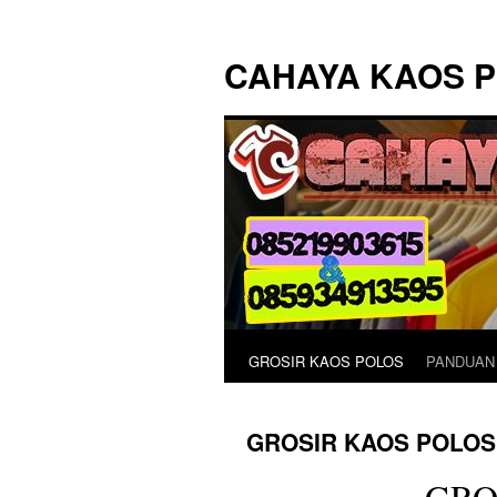
Langsung
ke
CAHAYA KAOS 
isi
GROSIR KAOS POLOS
PANDUAN
GROSIR KAOS POLOS
GRO