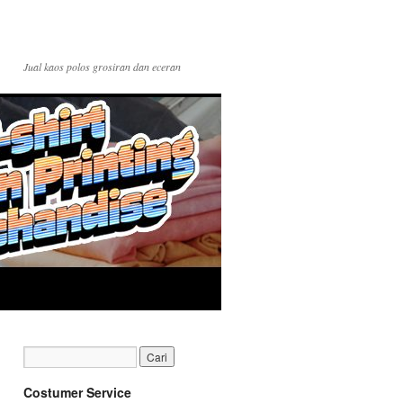
Jual kaos polos grosiran dan eceran
Costumer Service