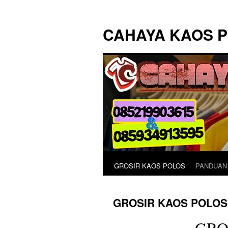
Langsung
ke
CAHAYA KAOS 
isi
GROSIR KAOS POLOS
PANDUAN
GROSIR KAOS POLOS
GRO