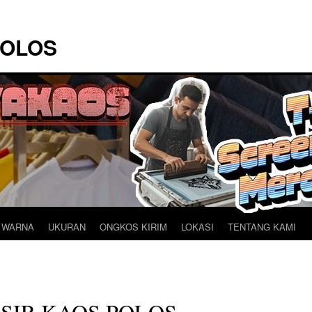
POLOS
 WARNA
UKURAN
ONGKOS KIRIM
LOKASI
TENTANG KAMI
SIR KAOS POLOS