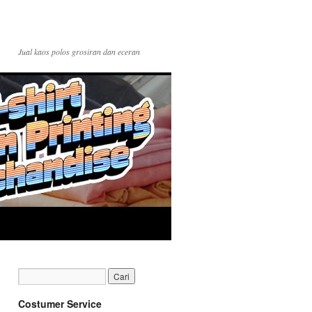
Jual kaos polos grosiran dan eceran
Costumer Service