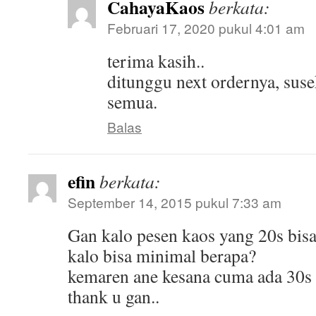
CahayaKaos
berkata:
Februari 17, 2020 pukul 4:01 am
terima kasih..
ditunggu next ordernya, susek
semua.
Balas
efin
berkata:
September 14, 2015 pukul 7:33 am
Gan kalo pesen kaos yang 20s bis
kalo bisa minimal berapa?
kemaren ane kesana cuma ada 30s
thank u gan..