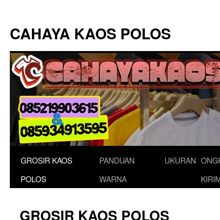
Langsung
ke
CAHAYA KAOS POLOS
isi
GROSIR KAOS
PANDUAN
UKURAN
ONG
POLOS
WARNA
KIRI
GROSIR KAOS POLOS