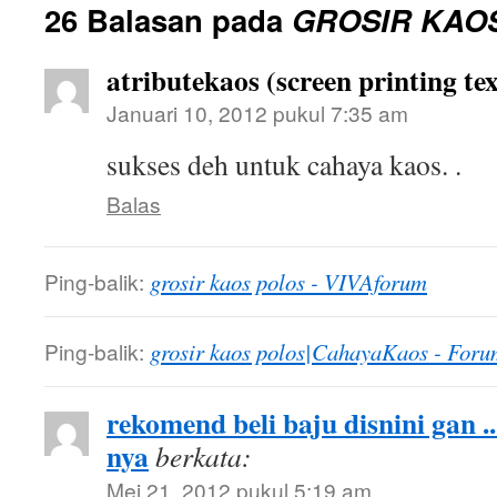
26 Balasan pada
GROSIR KAO
atributekaos (screen printing tex
Januari 10, 2012 pukul 7:35 am
sukses deh untuk cahaya kaos. .
Balas
Ping-balik:
grosir kaos polos - VIVAforum
Ping-balik:
grosir kaos polos|CahayaKaos - Foru
rekomend beli baju disnini gan .
nya
berkata:
Mei 21, 2012 pukul 5:19 am