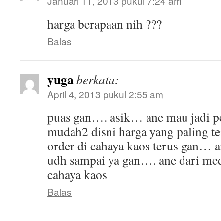
Januari 11, 2013 pukul 7:24 am
harga berapaan nih ???
Balas
yuga
berkata:
April 4, 2013 pukul 2:55 am
puas gan…. asik… ane mau jadi p
mudah2 disni harga yang paling te
order di cahaya kaos terus gan… 
udh sampai ya gan…. ane dari me
cahaya kaos
Balas