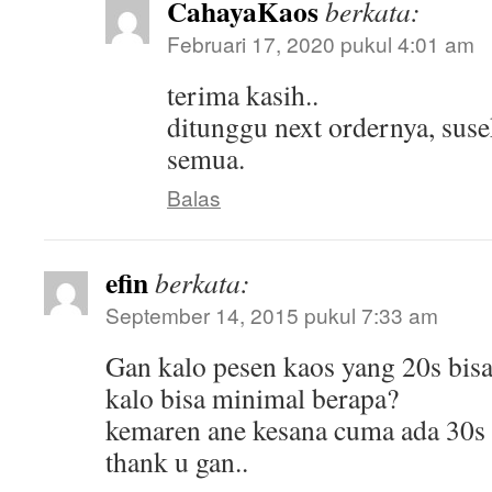
CahayaKaos
berkata:
Februari 17, 2020 pukul 4:01 am
terima kasih..
ditunggu next ordernya, susek
semua.
Balas
efin
berkata:
September 14, 2015 pukul 7:33 am
Gan kalo pesen kaos yang 20s bis
kalo bisa minimal berapa?
kemaren ane kesana cuma ada 30s
thank u gan..