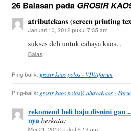
26 Balasan pada
GROSIR KAO
atributekaos (screen printing tex
Januari 10, 2012 pukul 7:35 am
sukses deh untuk cahaya kaos. .
Balas
Ping-balik:
grosir kaos polos - VIVAforum
Ping-balik:
grosir kaos polos|CahayaKaos - Foru
rekomend beli baju disnini gan .
nya
berkata:
Mei 21, 2012 pukul 5:19 am