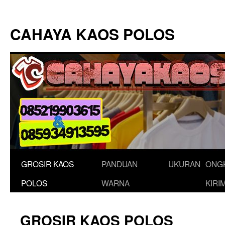
Langsung
ke
CAHAYA KAOS POLOS
isi
GROSIR KAOS
PANDUAN
UKURAN
ONG
POLOS
WARNA
KIRI
GROSIR KAOS POLOS