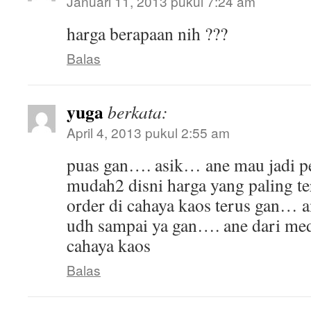
Januari 11, 2013 pukul 7:24 am
harga berapaan nih ???
Balas
yuga
berkata:
April 4, 2013 pukul 2:55 am
puas gan…. asik… ane mau jadi p
mudah2 disni harga yang paling te
order di cahaya kaos terus gan… 
udh sampai ya gan…. ane dari me
cahaya kaos
Balas