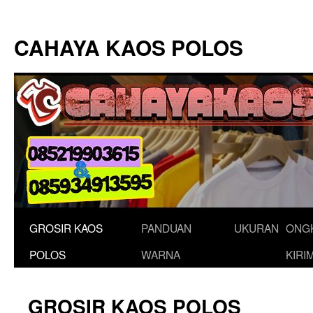
Langsung
ke
CAHAYA KAOS POLOS
isi
GROSIR KAOS
PANDUAN
UKURAN
ONG
POLOS
WARNA
KIRI
GROSIR KAOS POLOS