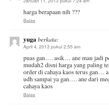
Januari 11, 2013 pukul 7:24 am
harga berapaan nih ???
Balas
yuga
berkata:
April 4, 2013 pukul 2:55 am
puas gan…. asik… ane mau jadi p
mudah2 disni harga yang paling te
order di cahaya kaos terus gan… 
udh sampai ya gan…. ane dari me
cahaya kaos
Balas