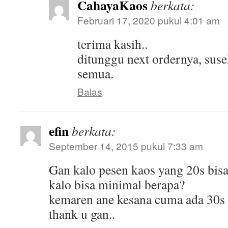
CahayaKaos
berkata:
Februari 17, 2020 pukul 4:01 am
terima kasih..
ditunggu next ordernya, susek
semua.
Balas
efin
berkata:
September 14, 2015 pukul 7:33 am
Gan kalo pesen kaos yang 20s bis
kalo bisa minimal berapa?
kemaren ane kesana cuma ada 30s
thank u gan..