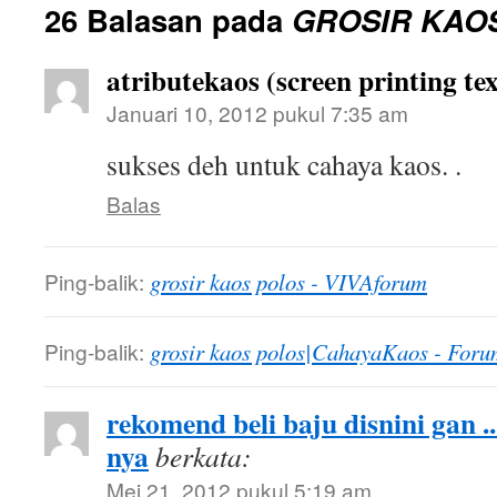
26 Balasan pada
GROSIR KAO
atributekaos (screen printing tex
Januari 10, 2012 pukul 7:35 am
sukses deh untuk cahaya kaos. .
Balas
Ping-balik:
grosir kaos polos - VIVAforum
Ping-balik:
grosir kaos polos|CahayaKaos - Foru
rekomend beli baju disnini gan .
nya
berkata:
Mei 21, 2012 pukul 5:19 am