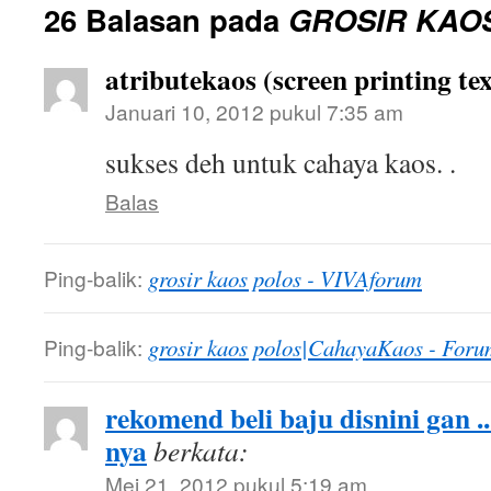
26 Balasan pada
GROSIR KAO
atributekaos (screen printing tex
Januari 10, 2012 pukul 7:35 am
sukses deh untuk cahaya kaos. .
Balas
Ping-balik:
grosir kaos polos - VIVAforum
Ping-balik:
grosir kaos polos|CahayaKaos - Foru
rekomend beli baju disnini gan .
nya
berkata:
Mei 21, 2012 pukul 5:19 am