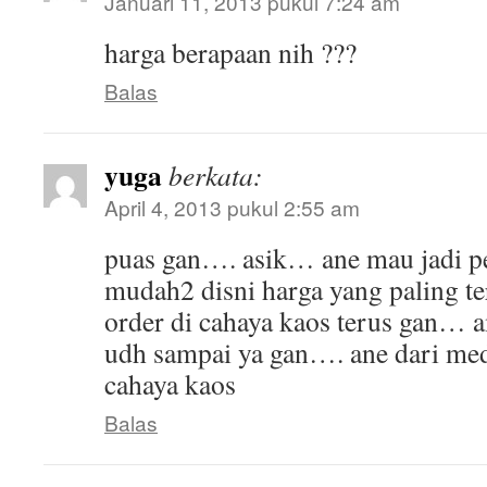
Januari 11, 2013 pukul 7:24 am
harga berapaan nih ???
Balas
yuga
berkata:
April 4, 2013 pukul 2:55 am
puas gan…. asik… ane mau jadi p
mudah2 disni harga yang paling te
order di cahaya kaos terus gan… 
udh sampai ya gan…. ane dari me
cahaya kaos
Balas