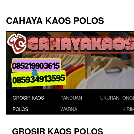
Langsung
ke
CAHAYA KAOS POLOS
isi
GROSIR KAOS
PANDUAN
UKURAN
ONG
POLOS
WARNA
KIRI
GROSIR KAOS POLOS