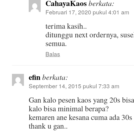
CahayaKaos
berkata:
Februari 17, 2020 pukul 4:01 am
terima kasih..
ditunggu next ordernya, susek
semua.
Balas
efin
berkata:
September 14, 2015 pukul 7:33 am
Gan kalo pesen kaos yang 20s bis
kalo bisa minimal berapa?
kemaren ane kesana cuma ada 30s
thank u gan..