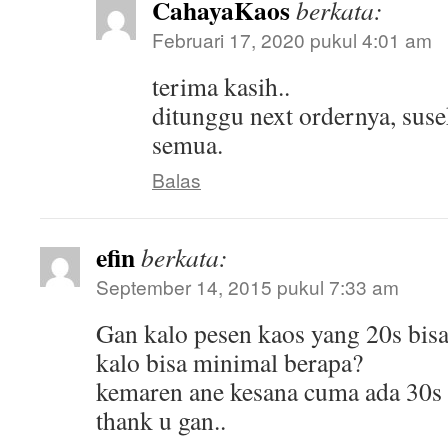
CahayaKaos
berkata:
Februari 17, 2020 pukul 4:01 am
terima kasih..
ditunggu next ordernya, susek
semua.
Balas
efin
berkata:
September 14, 2015 pukul 7:33 am
Gan kalo pesen kaos yang 20s bis
kalo bisa minimal berapa?
kemaren ane kesana cuma ada 30s
thank u gan..