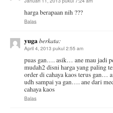
Januari 11, 2013 pukul 7:24 am
harga berapaan nih ???
Balas
yuga
berkata:
April 4, 2013 pukul 2:55 am
puas gan…. asik… ane mau jadi p
mudah2 disni harga yang paling te
order di cahaya kaos terus gan… 
udh sampai ya gan…. ane dari me
cahaya kaos
Balas