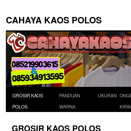
Langsung
ke
CAHAYA KAOS POLOS
isi
GROSIR KAOS
PANDUAN
UKURAN
ONG
POLOS
WARNA
KIRI
GROSIR KAOS POLOS