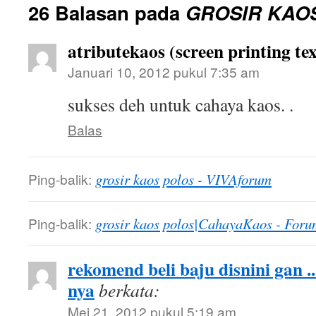
26 Balasan pada
GROSIR KAO
atributekaos (screen printing tex
Januari 10, 2012 pukul 7:35 am
sukses deh untuk cahaya kaos. .
Balas
Ping-balik:
grosir kaos polos - VIVAforum
Ping-balik:
grosir kaos polos|CahayaKaos - Foru
rekomend beli baju disnini gan .
nya
berkata:
Mei 21, 2012 pukul 5:19 am