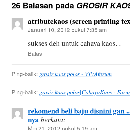
26 Balasan pada
GROSIR KAO
atributekaos (screen printing tex
Januari 10, 2012 pukul 7:35 am
sukses deh untuk cahaya kaos. .
Balas
Ping-balik:
grosir kaos polos - VIVAforum
Ping-balik:
grosir kaos polos|CahayaKaos - Foru
rekomend beli baju disnini gan .
nya
berkata:
Mei 21, 2012 pukul 5:19 am