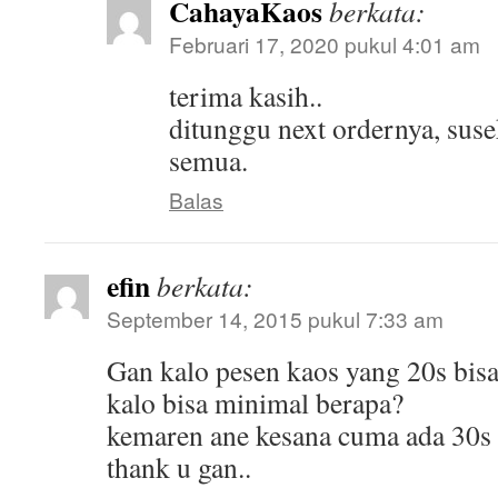
CahayaKaos
berkata:
Februari 17, 2020 pukul 4:01 am
terima kasih..
ditunggu next ordernya, susek
semua.
Balas
efin
berkata:
September 14, 2015 pukul 7:33 am
Gan kalo pesen kaos yang 20s bis
kalo bisa minimal berapa?
kemaren ane kesana cuma ada 30s
thank u gan..