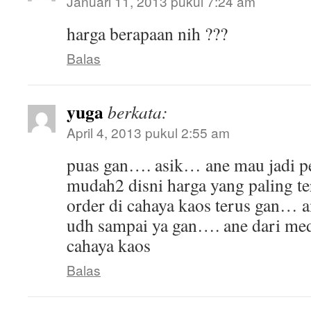
Januari 11, 2013 pukul 7:24 am
harga berapaan nih ???
Balas
yuga
berkata:
April 4, 2013 pukul 2:55 am
puas gan…. asik… ane mau jadi p
mudah2 disni harga yang paling te
order di cahaya kaos terus gan… 
udh sampai ya gan…. ane dari me
cahaya kaos
Balas