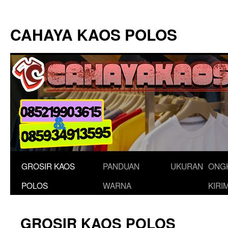
Langsung
ke
CAHAYA KAOS POLOS
isi
GROSIR KAOS
PANDUAN
UKURAN
ONG
POLOS
WARNA
KIRI
GROSIR KAOS POLOS