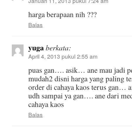
Januari 11, 2013 pukul 7:24 am
harga berapaan nih ???
Balas
yuga
berkata:
April 4, 2013 pukul 2:55 am
puas gan…. asik… ane mau jadi p
mudah2 disni harga yang paling te
order di cahaya kaos terus gan… 
udh sampai ya gan…. ane dari me
cahaya kaos
Balas