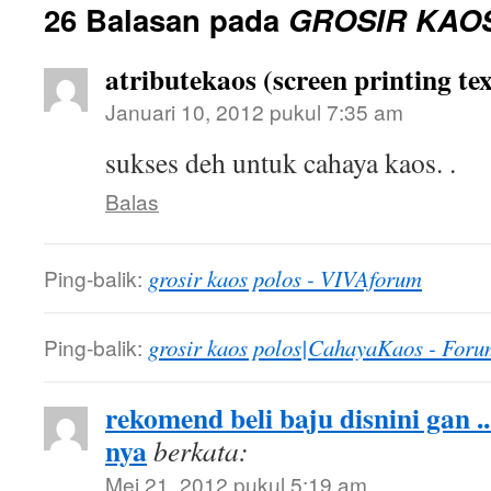
26 Balasan pada
GROSIR KAO
atributekaos (screen printing tex
Januari 10, 2012 pukul 7:35 am
sukses deh untuk cahaya kaos. .
Balas
Ping-balik:
grosir kaos polos - VIVAforum
Ping-balik:
grosir kaos polos|CahayaKaos - Foru
rekomend beli baju disnini gan .
nya
berkata:
Mei 21, 2012 pukul 5:19 am