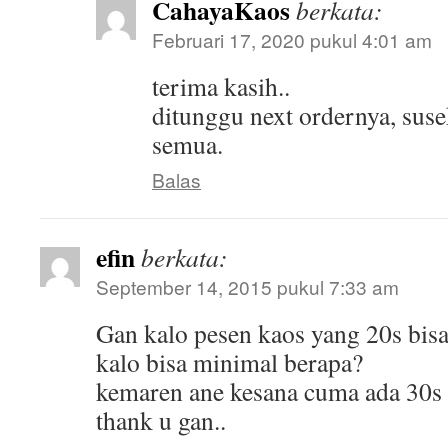
CahayaKaos
berkata:
Februari 17, 2020 pukul 4:01 am
terima kasih..
ditunggu next ordernya, susek
semua.
Balas
efin
berkata:
September 14, 2015 pukul 7:33 am
Gan kalo pesen kaos yang 20s bis
kalo bisa minimal berapa?
kemaren ane kesana cuma ada 30s
thank u gan..