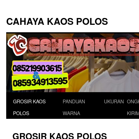
Langsung
ke
CAHAYA KAOS POLOS
isi
GROSIR KAOS
PANDUAN
UKURAN
ONG
POLOS
WARNA
KIRI
GROSIR KAOS POLOS