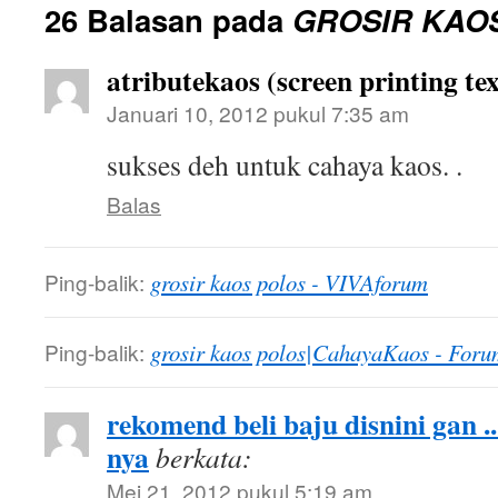
26 Balasan pada
GROSIR KAO
atributekaos (screen printing tex
Januari 10, 2012 pukul 7:35 am
sukses deh untuk cahaya kaos. .
Balas
Ping-balik:
grosir kaos polos - VIVAforum
Ping-balik:
grosir kaos polos|CahayaKaos - Foru
rekomend beli baju disnini gan .
nya
berkata:
Mei 21, 2012 pukul 5:19 am