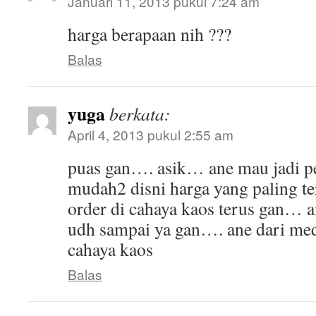
Januari 11, 2013 pukul 7:24 am
harga berapaan nih ???
Balas
yuga
berkata:
April 4, 2013 pukul 2:55 am
puas gan…. asik… ane mau jadi p
mudah2 disni harga yang paling te
order di cahaya kaos terus gan… 
udh sampai ya gan…. ane dari me
cahaya kaos
Balas