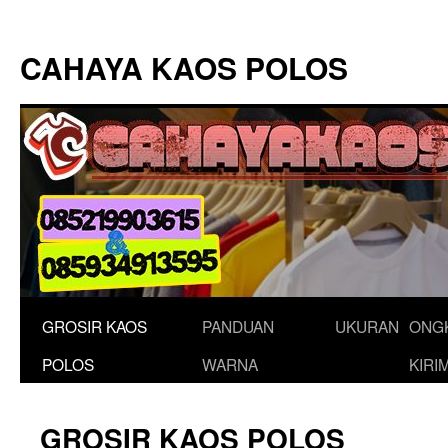
Langsung
ke
CAHAYA KAOS POLOS
isi
GROSIR KAOS
PANDUAN
UKURAN
ONG
POLOS
WARNA
KIRI
GROSIR KAOS POLOS