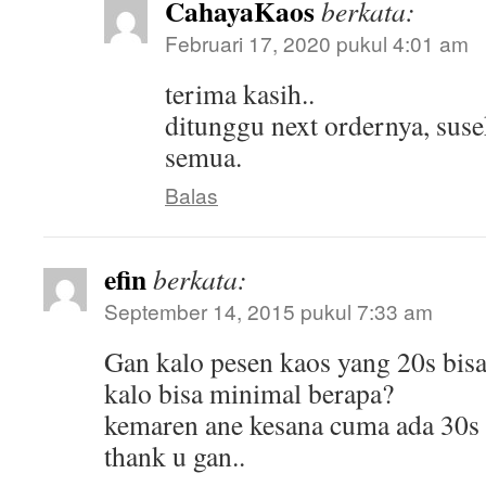
CahayaKaos
berkata:
Februari 17, 2020 pukul 4:01 am
terima kasih..
ditunggu next ordernya, susek
semua.
Balas
efin
berkata:
September 14, 2015 pukul 7:33 am
Gan kalo pesen kaos yang 20s bis
kalo bisa minimal berapa?
kemaren ane kesana cuma ada 30s
thank u gan..