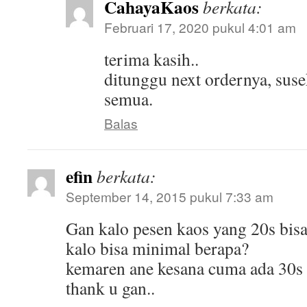
CahayaKaos
berkata:
Februari 17, 2020 pukul 4:01 am
terima kasih..
ditunggu next ordernya, susek
semua.
Balas
efin
berkata:
September 14, 2015 pukul 7:33 am
Gan kalo pesen kaos yang 20s bis
kalo bisa minimal berapa?
kemaren ane kesana cuma ada 30s
thank u gan..