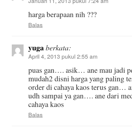
Januari 11, 2013 pukul 7:24 am
harga berapaan nih ???
Balas
yuga
berkata:
April 4, 2013 pukul 2:55 am
puas gan…. asik… ane mau jadi p
mudah2 disni harga yang paling te
order di cahaya kaos terus gan… 
udh sampai ya gan…. ane dari me
cahaya kaos
Balas