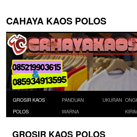
Langsung
ke
CAHAYA KAOS POLOS
isi
GROSIR KAOS
PANDUAN
UKURAN
ONG
POLOS
WARNA
KIRI
GROSIR KAOS POLOS