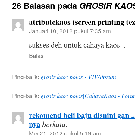
26 Balasan pada
GROSIR KAO
atributekaos (screen printing tex
Januari 10, 2012 pukul 7:35 am
sukses deh untuk cahaya kaos. .
Balas
Ping-balik:
grosir kaos polos - VIVAforum
Ping-balik:
grosir kaos polos|CahayaKaos - Foru
rekomend beli baju disnini gan .
nya
berkata:
Mei 21, 2012 pukul 5:19 am