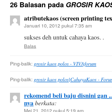
26 Balasan pada
GROSIR KAO
atributekaos (screen printing tex
Januari 10, 2012 pukul 7:35 am
sukses deh untuk cahaya kaos. .
Balas
Ping-balik:
grosir kaos polos - VIVAforum
Ping-balik:
grosir kaos polos|CahayaKaos - Foru
rekomend beli baju disnini gan .
nya
berkata:
Mei 21, 2012 pukul 5:19 am