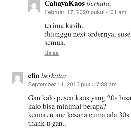
CahayaKaos
berkata:
Februari 17, 2020 pukul 4:01 am
terima kasih..
ditunggu next ordernya, susek
semua.
Balas
efin
berkata:
September 14, 2015 pukul 7:33 am
Gan kalo pesen kaos yang 20s bis
kalo bisa minimal berapa?
kemaren ane kesana cuma ada 30s
thank u gan..