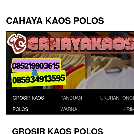
Langsung
ke
CAHAYA KAOS POLOS
isi
GROSIR KAOS
PANDUAN
UKURAN
ONG
POLOS
WARNA
KIRI
GROSIR KAOS POLOS