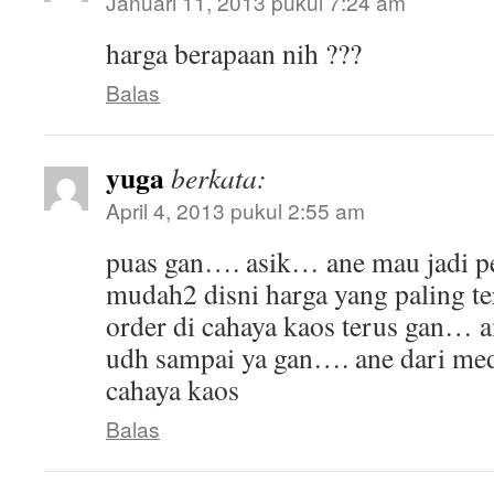
Januari 11, 2013 pukul 7:24 am
harga berapaan nih ???
Balas
yuga
berkata:
April 4, 2013 pukul 2:55 am
puas gan…. asik… ane mau jadi p
mudah2 disni harga yang paling te
order di cahaya kaos terus gan… 
udh sampai ya gan…. ane dari me
cahaya kaos
Balas