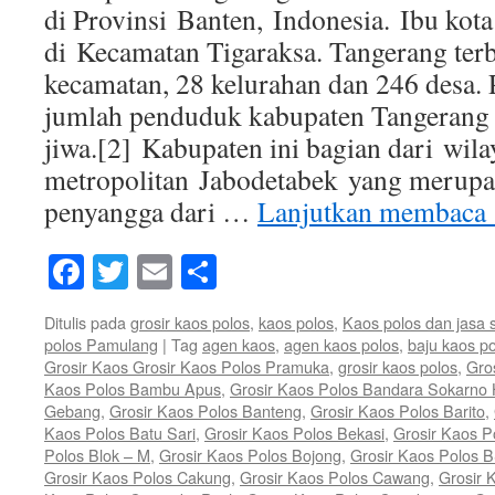
di Provinsi Banten, Indonesia. Ibu kota
di Kecamatan Tigaraksa. Tangerang ter
kecamatan, 28 kelurahan dan 246 desa. 
jumlah penduduk kabupaten Tangerang 
jiwa.[2] Kabupaten ini bagian dari wila
metropolitan Jabodetabek yang merupa
penyangga dari …
Lanjutkan membaca
Facebook
Twitter
Email
Share
Ditulis pada
grosir kaos polos
,
kaos polos
,
Kaos polos dan jasa 
polos Pamulang
|
Tag
agen kaos
,
agen kaos polos
,
baju kaos p
Grosir Kaos Grosir Kaos Polos Pramuka
,
grosir kaos polos
,
Gro
Kaos Polos Bambu Apus
,
Grosir Kaos Polos Bandara Sokarno 
Gebang
,
Grosir Kaos Polos Banteng
,
Grosir Kaos Polos Barito
,
Kaos Polos Batu Sari
,
Grosir Kaos Polos Bekasi
,
Grosir Kaos P
Polos Blok – M
,
Grosir Kaos Polos Bojong
,
Grosir Kaos Polos 
Grosir Kaos Polos Cakung
,
Grosir Kaos Polos Cawang
,
Grosir