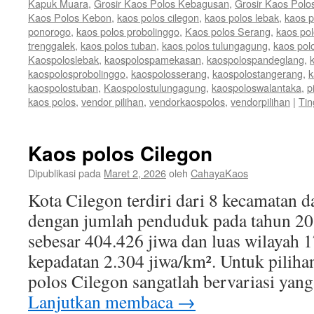
Kapuk Muara
,
Grosir Kaos Polos Kebagusan
,
Grosir Kaos Polo
Kaos Polos Kebon
,
kaos polos cilegon
,
kaos polos lebak
,
kaos 
ponorogo
,
kaos polos probolinggo
,
Kaos polos Serang
,
kaos po
trenggalek
,
kaos polos tuban
,
kaos polos tulungagung
,
kaos pol
Kaospoloslebak
,
kaospolospamekasan
,
kaospolospandeglang
,
kaospolosprobolinggo
,
kaospolosserang
,
kaospolostangerang
,
k
kaospolostuban
,
Kaospolostulungagung
,
kaospoloswalantaka
,
p
kaos polos
,
vendor pilihan
,
vendorkaospolos
,
vendorpilihan
|
Tin
Kaos polos Cilegon
Dipublikasi pada
Maret 2, 2026
oleh
CahayaKaos
Kota Cilegon terdiri dari 8 kecamatan 
dengan jumlah penduduk pada tahun 20
sebesar 404.426 jiwa dan luas wilayah 
kepadatan 2.304 jiwa/km². Untuk piliha
polos Cilegon sangatlah bervariasi yan
Lanjutkan membaca
→