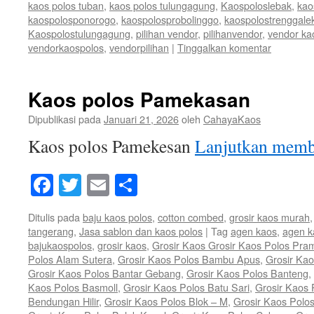
kaos polos tuban
,
kaos polos tulungagung
,
Kaospoloslebak
,
kao
kaospolosponorogo
,
kaospolosprobolinggo
,
kaospolostrenggale
Kaospolostulungagung
,
pilihan vendor
,
pilihanvendor
,
vendor ka
vendorkaospolos
,
vendorpilihan
|
Tinggalkan komentar
Kaos polos Pamekasan
Dipublikasi pada
Januari 21, 2026
oleh
CahayaKaos
Kaos polos Pamekesan
Lanjutkan mem
Facebook
Twitter
Email
Share
Ditulis pada
baju kaos polos
,
cotton combed
,
grosir kaos murah
tangerang
,
Jasa sablon dan kaos polos
|
Tag
agen kaos
,
agen k
bajukaospolos
,
grosir kaos
,
Grosir Kaos Grosir Kaos Polos Pra
Polos Alam Sutera
,
Grosir Kaos Polos Bambu Apus
,
Grosir Ka
Grosir Kaos Polos Bantar Gebang
,
Grosir Kaos Polos Banteng
,
Kaos Polos Basmoll
,
Grosir Kaos Polos Batu Sari
,
Grosir Kaos 
Bendungan Hilir
,
Grosir Kaos Polos Blok – M
,
Grosir Kaos Polo