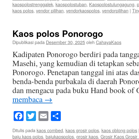
kaospolostrenggalek
,
kaospolostuban
,
Kaospolostulungagung
,
p
kaos polos
,
vendor pilihan
,
vendorkaospolos
,
vendorpilihan
|
Tin
Kaos polos Ponorogo
Dipublikasi pada
Desember 30, 2025
oleh
CahayaKaos
Kadipaten Ponorogo berdiri pada tangg
Masehi, yang kemudian di tetapkan sebag
Ponorogo. Penetapan tanggal ini atas da
benda-benda purbakala di daerah Ponor
dan mengacu pada buku Hand book of 
membaca
→
Facebook
Twitter
Email
Share
Ditulis pada
kaos combed
,
kaos grosir polos
,
kaos oblong polos
baju kaos polos
,
bajukaospolos
,
grosir kaos
,
Grosir Kaos Grosi