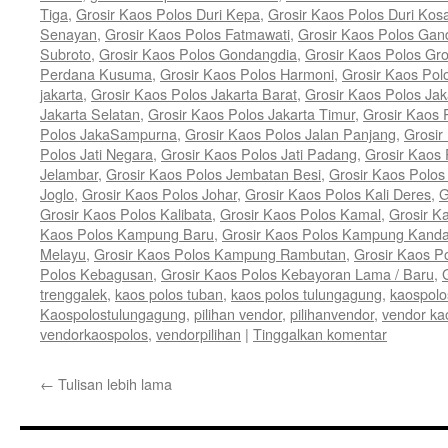
Tiga
,
Grosir Kaos Polos Duri Kepa
,
Grosir Kaos Polos Duri Kos
Senayan
,
Grosir Kaos Polos Fatmawati
,
Grosir Kaos Polos Gan
Subroto
,
Grosir Kaos Polos Gondangdia
,
Grosir Kaos Polos Gro
Perdana Kusuma
,
Grosir Kaos Polos Harmoni
,
Grosir Kaos Pol
jakarta
,
Grosir Kaos Polos Jakarta Barat
,
Grosir Kaos Polos Jak
Jakarta Selatan
,
Grosir Kaos Polos Jakarta Timur
,
Grosir Kaos 
Polos JakaSampurna
,
Grosir Kaos Polos Jalan Panjang
,
Grosir
Polos Jati Negara
,
Grosir Kaos Polos Jati Padang
,
Grosir Kaos 
Jelambar
,
Grosir Kaos Polos Jembatan Besi
,
Grosir Kaos Polo
Joglo
,
Grosir Kaos Polos Johar
,
Grosir Kaos Polos Kali Deres
,
G
Grosir Kaos Polos Kalibata
,
Grosir Kaos Polos Kamal
,
Grosir K
Kaos Polos Kampung Baru
,
Grosir Kaos Polos Kampung Kand
Melayu
,
Grosir Kaos Polos Kampung Rambutan
,
Grosir Kaos P
Polos Kebagusan
,
Grosir Kaos Polos Kebayoran Lama / Baru
,
trenggalek
,
kaos polos tuban
,
kaos polos tulungagung
,
kaospolo
Kaospolostulungagung
,
pilihan vendor
,
pilihanvendor
,
vendor ka
vendorkaospolos
,
vendorpilihan
|
Tinggalkan komentar
←
Tulisan lebih lama