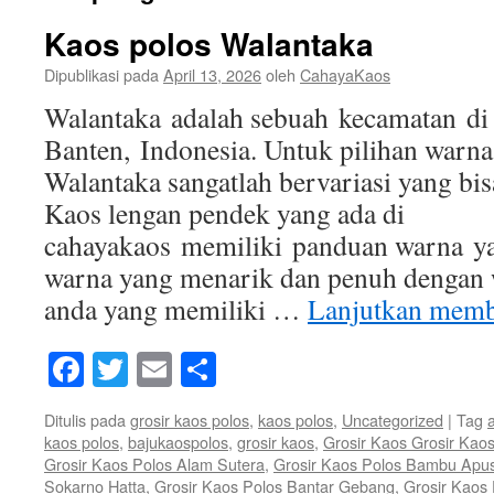
Kaos polos Walantaka
Dipublikasi pada
April 13, 2026
oleh
CahayaKaos
Walantaka adalah sebuah kecamatan di 
Banten, Indonesia. Untuk pilihan warna
Walantaka sangatlah bervariasi yang bisa
Kaos lengan pendek yang ada di
cahayakaos memiliki panduan warna ya
warna yang menarik dan penuh dengan 
anda yang memiliki …
Lanjutkan mem
Facebook
Twitter
Email
Share
Ditulis pada
grosir kaos polos
,
kaos polos
,
Uncategorized
|
Tag
kaos polos
,
bajukaospolos
,
grosir kaos
,
Grosir Kaos Grosir Kao
Grosir Kaos Polos Alam Sutera
,
Grosir Kaos Polos Bambu Apu
Sokarno Hatta
,
Grosir Kaos Polos Bantar Gebang
,
Grosir Kaos