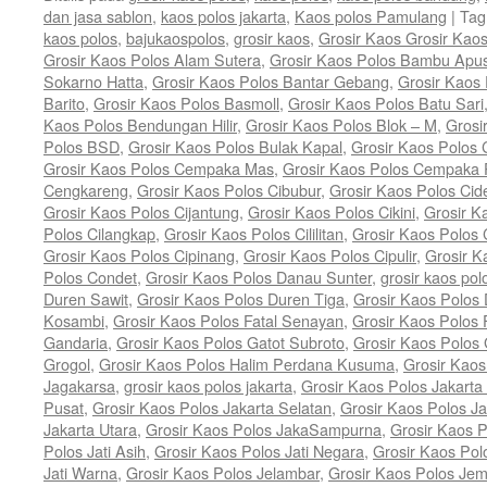
dan jasa sablon
,
kaos polos jakarta
,
Kaos polos Pamulang
|
Tag
kaos polos
,
bajukaospolos
,
grosir kaos
,
Grosir Kaos Grosir Kao
Grosir Kaos Polos Alam Sutera
,
Grosir Kaos Polos Bambu Apu
Sokarno Hatta
,
Grosir Kaos Polos Bantar Gebang
,
Grosir Kaos
Barito
,
Grosir Kaos Polos Basmoll
,
Grosir Kaos Polos Batu Sari
Kaos Polos Bendungan Hilir
,
Grosir Kaos Polos Blok – M
,
Grosi
Polos BSD
,
Grosir Kaos Polos Bulak Kapal
,
Grosir Kaos Polos
Grosir Kaos Polos Cempaka Mas
,
Grosir Kaos Polos Cempaka 
Cengkareng
,
Grosir Kaos Polos Cibubur
,
Grosir Kaos Polos Cid
Grosir Kaos Polos Cijantung
,
Grosir Kaos Polos Cikini
,
Grosir K
Polos Cilangkap
,
Grosir Kaos Polos Cililitan
,
Grosir Kaos Polos C
Grosir Kaos Polos Cipinang
,
Grosir Kaos Polos Cipulir
,
Grosir K
Polos Condet
,
Grosir Kaos Polos Danau Sunter
,
grosir kaos pol
Duren Sawit
,
Grosir Kaos Polos Duren Tiga
,
Grosir Kaos Polos 
Kosambi
,
Grosir Kaos Polos Fatal Senayan
,
Grosir Kaos Polos 
Gandaria
,
Grosir Kaos Polos Gatot Subroto
,
Grosir Kaos Polos
Grogol
,
Grosir Kaos Polos Halim Perdana Kusuma
,
Grosir Kaos
Jagakarsa
,
grosir kaos polos jakarta
,
Grosir Kaos Polos Jakarta
Pusat
,
Grosir Kaos Polos Jakarta Selatan
,
Grosir Kaos Polos Ja
Jakarta Utara
,
Grosir Kaos Polos JakaSampurna
,
Grosir Kaos P
Polos Jati Asih
,
Grosir Kaos Polos Jati Negara
,
Grosir Kaos Pol
Jati Warna
,
Grosir Kaos Polos Jelambar
,
Grosir Kaos Polos Jem