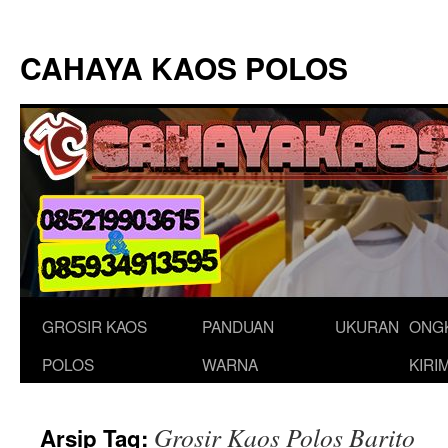
Langsung
ke
CAHAYA KAOS POLOS
isi
GROSIR KAOS
PANDUAN
UKURAN
ONG
POLOS
WARNA
KIRI
Grosir Kaos Polos Barito
Arsip Tag: