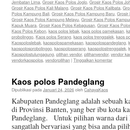
Jembatan Lima
,
Grosir Kaos Polos Joglo
,
Grosir Kaos Polos Jo
Grosir Kaos Polos Kali Malang
,
Grosir Kaos Polos Kalibata
,
Gro
Polos Kampung Bali
,
Grosir Kaos Polos Kampung Baru
,
Grosir
Grosir Kaos Polos Kampung Melayu
,
Grosir Kaos Polos Kamp
Kapuk Muara
,
Grosir Kaos Polos Kebagusan
,
Grosir Kaos Polo
Kaos Polos Kebon
,
kaos polos lebak
,
kaos polos pamekasan
,
k
probolinggo
,
Kaos polos Serang
,
kaos polos trenggalek
,
kaos po
Kaospoloslebak
,
kaospolospamekasan
,
kaospolospandeglang
,
kaospolosprobolinggo
,
kaospolosserang
,
kaospolostrenggalek
,
Kaospolostulungagung
,
pilihan vendor
,
pilihanvendor
,
vendor ka
vendorkaospolos
,
vendorpilihan
|
Tinggalkan komentar
Kaos polos Pandeglang
Dipublikasi pada
Januari 24, 2026
oleh
CahayaKaos
Kabupaten Pandeglang adalah sebuah ka
di Provinsi Banten, yang ber ibu kota 
Pandeglang. Untuk pilihan warna dari 
sangatlah bervariasi yang bisa anda pili