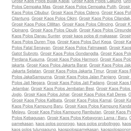
Grosir Kaos Polos Bulak Kapal
,
Grosir Kaos Polos Cakung
,
Gro
Polos Cempaka Mas
,
Grosir Kaos Polos Cempaka Putih
,
Grosi
Kaos Polos Cibubur
,
Grosir Kaos Polos Cideng
,
Grosir Kaos Pol
Cijantung
,
Grosir Kaos Polos Cikini
,
Grosir Kaos Polos Cilandak
Grosir Kaos Polos Cililitan
,
Grosir Kaos Polos Cilincing
,
Grosir K
Cipinang
,
Grosir Kaos Polos Cipulir
,
Grosir Kaos Polos Cireund
Kaos Polos Danau Sunter
,
grosir kaos polos di makassar
,
Grosi
Kaos Polos Duren Tiga
,
Grosir Kaos Polos Duri Kepa
,
Grosir K
Polos Fatal Senayan
,
Grosir Kaos Polos Fatmawati
,
Grosir Kao
Gatot Subroto
,
Grosir Kaos Polos Gondangdia
,
Grosir Kaos Pol
Perdana Kusuma
,
Grosir Kaos Polos Harmoni
,
Grosir Kaos Pol
jakarta
,
Grosir Kaos Polos Jakarta Barat
,
Grosir Kaos Polos Jak
Jakarta Selatan
,
Grosir Kaos Polos Jakarta Timur
,
Grosir Kaos 
Polos JakaSampurna
,
Grosir Kaos Polos Jalan Panjang
,
Grosir
Polos Jati Negara
,
Grosir Kaos Polos Jati Padang
,
Grosir Kaos 
Jelambar
,
Grosir Kaos Polos Jembatan Besi
,
Grosir Kaos Polo
Joglo
,
Grosir Kaos Polos Johar
,
Grosir Kaos Polos Kali Deres
,
G
Grosir Kaos Polos Kalibata
,
Grosir Kaos Polos Kamal
,
Grosir K
Kaos Polos Kampung Baru
,
Grosir Kaos Polos Kampung Kand
Melayu
,
Grosir Kaos Polos Kampung Rambutan
,
Grosir Kaos P
Polos Kebagusan
,
Grosir Kaos Polos Kebayoran Lama / Baru
,
pamekasan
,
kaos polos ponorogo
,
kaos polos probolinggo
,
kaos
kaos polos tulungagung
,
kaospolospamekasan
,
kaospolosponor