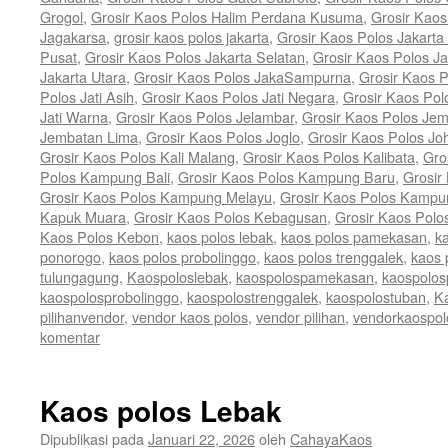
Grogol
,
Grosir Kaos Polos Halim Perdana Kusuma
,
Grosir Kaos
Jagakarsa
,
grosir kaos polos jakarta
,
Grosir Kaos Polos Jakarta
Pusat
,
Grosir Kaos Polos Jakarta Selatan
,
Grosir Kaos Polos Ja
Jakarta Utara
,
Grosir Kaos Polos JakaSampurna
,
Grosir Kaos P
Polos Jati Asih
,
Grosir Kaos Polos Jati Negara
,
Grosir Kaos Pol
Jati Warna
,
Grosir Kaos Polos Jelambar
,
Grosir Kaos Polos Jem
Jembatan Lima
,
Grosir Kaos Polos Joglo
,
Grosir Kaos Polos Jo
Grosir Kaos Polos Kali Malang
,
Grosir Kaos Polos Kalibata
,
Gro
Polos Kampung Bali
,
Grosir Kaos Polos Kampung Baru
,
Grosir
Grosir Kaos Polos Kampung Melayu
,
Grosir Kaos Polos Kamp
Kapuk Muara
,
Grosir Kaos Polos Kebagusan
,
Grosir Kaos Polo
Kaos Polos Kebon
,
kaos polos lebak
,
kaos polos pamekasan
,
k
ponorogo
,
kaos polos probolinggo
,
kaos polos trenggalek
,
kaos 
tulungagung
,
Kaospoloslebak
,
kaospolospamekasan
,
kaospolos
kaospolosprobolinggo
,
kaospolostrenggalek
,
kaospolostuban
,
K
pilihanvendor
,
vendor kaos polos
,
vendor pilihan
,
vendorkaospol
komentar
Kaos polos Lebak
Dipublikasi pada
Januari 22, 2026
oleh
CahayaKaos