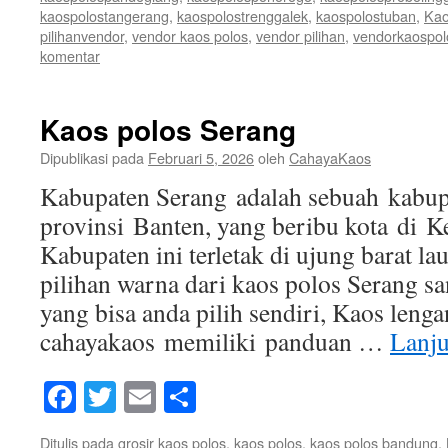
kaospolostangerang
,
kaospolostrenggalek
,
kaospolostuban
,
Kao
pilihanvendor
,
vendor kaos polos
,
vendor pilihan
,
vendorkaospol
komentar
Kaos polos Serang
Dipublikasi pada
Februari 5, 2026
oleh
CahayaKaos
Kabupaten Serang adalah sebuah kabupa
provinsi Banten, yang beribu kota di K
Kabupaten ini terletak di ujung barat l
pilihan warna dari kaos polos Serang sa
yang bisa anda pilih sendiri, Kaos leng
cahayakaos memiliki panduan …
Lanj
Facebook
Twitter
Email
Share
Ditulis pada
grosir kaos polos
,
kaos polos
,
kaos polos bandung
,