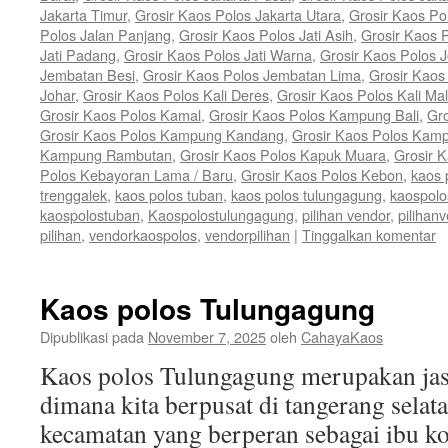
Jakarta Timur
,
Grosir Kaos Polos Jakarta Utara
,
Grosir Kaos P
Polos Jalan Panjang
,
Grosir Kaos Polos Jati Asih
,
Grosir Kaos P
Jati Padang
,
Grosir Kaos Polos Jati Warna
,
Grosir Kaos Polos 
Jembatan Besi
,
Grosir Kaos Polos Jembatan Lima
,
Grosir Kaos
Johar
,
Grosir Kaos Polos Kali Deres
,
Grosir Kaos Polos Kali Ma
Grosir Kaos Polos Kamal
,
Grosir Kaos Polos Kampung Bali
,
Gr
Grosir Kaos Polos Kampung Kandang
,
Grosir Kaos Polos Kam
Kampung Rambutan
,
Grosir Kaos Polos Kapuk Muara
,
Grosir 
Polos Kebayoran Lama / Baru
,
Grosir Kaos Polos Kebon
,
kaos 
trenggalek
,
kaos polos tuban
,
kaos polos tulungagung
,
kaospolo
kaospolostuban
,
Kaospolostulungagung
,
pilihan vendor
,
pilihan
pilihan
,
vendorkaospolos
,
vendorpilihan
|
Tinggalkan komentar
Kaos polos Tulungagung
Dipublikasi pada
November 7, 2025
oleh
CahayaKaos
Kaos polos Tulungagung merupakan jas
dimana kita berpusat di tangerang sela
kecamatan yang berperan sebagai ibu k