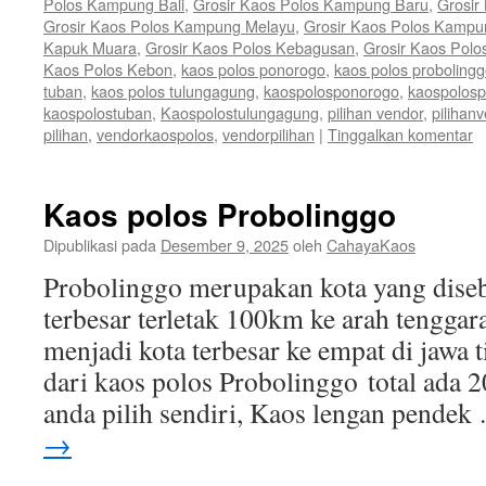
Polos Kampung Bali
,
Grosir Kaos Polos Kampung Baru
,
Grosir
Grosir Kaos Polos Kampung Melayu
,
Grosir Kaos Polos Kamp
Kapuk Muara
,
Grosir Kaos Polos Kebagusan
,
Grosir Kaos Polo
Kaos Polos Kebon
,
kaos polos ponorogo
,
kaos polos proboling
tuban
,
kaos polos tulungagung
,
kaospolosponorogo
,
kaospolosp
kaospolostuban
,
Kaospolostulungagung
,
pilihan vendor
,
pilihan
pilihan
,
vendorkaospolos
,
vendorpilihan
|
Tinggalkan komentar
Kaos polos Probolinggo
Dipublikasi pada
Desember 9, 2025
oleh
CahayaKaos
Probolinggo merupakan kota yang disebu
terbesar terletak 100km ke arah tenggar
menjadi kota terbesar ke empat di jawa 
dari kaos polos Probolinggo total ada 
anda pilih sendiri, Kaos lengan pende
→