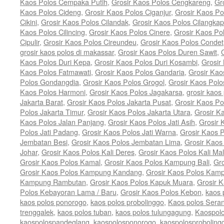
Kaos Polos Cempaka Putih
,
Grosir Kaos Polos Cengkareng
,
Gr
Kaos Polos Cideng
,
Grosir Kaos Polos Ciganjur
,
Grosir Kaos Po
Cikini
,
Grosir Kaos Polos Cilandak
,
Grosir Kaos Polos Cilangkap
Kaos Polos Cilincing
,
Grosir Kaos Polos Cinere
,
Grosir Kaos Po
Cipulir
,
Grosir Kaos Polos Cireundeu
,
Grosir Kaos Polos Condet
grosir kaos polos di makassar
,
Grosir Kaos Polos Duren Sawit
,
Kaos Polos Duri Kepa
,
Grosir Kaos Polos Duri Kosambi
,
Grosir
Kaos Polos Fatmawati
,
Grosir Kaos Polos Gandaria
,
Grosir Kao
Polos Gondangdia
,
Grosir Kaos Polos Grogol
,
Grosir Kaos Pol
Kaos Polos Harmoni
,
Grosir Kaos Polos Jagakarsa
,
grosir kaos 
Jakarta Barat
,
Grosir Kaos Polos Jakarta Pusat
,
Grosir Kaos Po
Polos Jakarta Timur
,
Grosir Kaos Polos Jakarta Utara
,
Grosir K
Kaos Polos Jalan Panjang
,
Grosir Kaos Polos Jati Asih
,
Grosir 
Polos Jati Padang
,
Grosir Kaos Polos Jati Warna
,
Grosir Kaos 
Jembatan Besi
,
Grosir Kaos Polos Jembatan Lima
,
Grosir Kaos
Johar
,
Grosir Kaos Polos Kali Deres
,
Grosir Kaos Polos Kali Ma
Grosir Kaos Polos Kamal
,
Grosir Kaos Polos Kampung Bali
,
Gr
Grosir Kaos Polos Kampung Kandang
,
Grosir Kaos Polos Kam
Kampung Rambutan
,
Grosir Kaos Polos Kapuk Muara
,
Grosir 
Polos Kebayoran Lama / Baru
,
Grosir Kaos Polos Kebon
,
kaos 
kaos polos ponorogo
,
kaos polos probolinggo
,
Kaos polos Sera
trenggalek
,
kaos polos tuban
,
kaos polos tulungagung
,
Kaospolo
kaospolospandeglang
,
kaospolosponorogo
,
kaospolosproboling