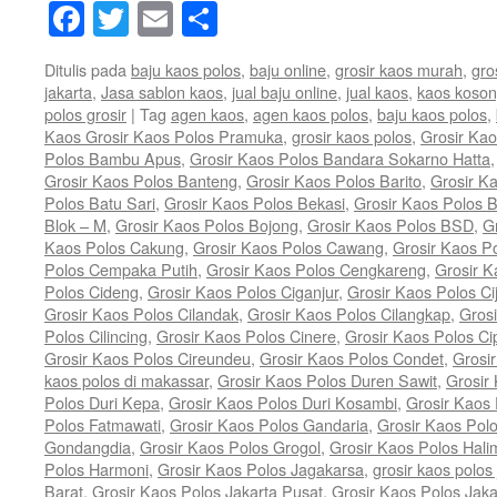
Facebook
Twitter
Email
Share
Ditulis pada
baju kaos polos
,
baju online
,
grosir kaos murah
,
gro
jakarta
,
Jasa sablon kaos
,
jual baju online
,
jual kaos
,
kaos koso
polos grosir
|
Tag
agen kaos
,
agen kaos polos
,
baju kaos polos
,
Kaos Grosir Kaos Polos Pramuka
,
grosir kaos polos
,
Grosir Kao
Polos Bambu Apus
,
Grosir Kaos Polos Bandara Sokarno Hatta
Grosir Kaos Polos Banteng
,
Grosir Kaos Polos Barito
,
Grosir K
Polos Batu Sari
,
Grosir Kaos Polos Bekasi
,
Grosir Kaos Polos B
Blok – M
,
Grosir Kaos Polos Bojong
,
Grosir Kaos Polos BSD
,
G
Kaos Polos Cakung
,
Grosir Kaos Polos Cawang
,
Grosir Kaos 
Polos Cempaka Putih
,
Grosir Kaos Polos Cengkareng
,
Grosir K
Polos Cideng
,
Grosir Kaos Polos Ciganjur
,
Grosir Kaos Polos Ci
Grosir Kaos Polos Cilandak
,
Grosir Kaos Polos Cilangkap
,
Grosi
Polos Cilincing
,
Grosir Kaos Polos Cinere
,
Grosir Kaos Polos Ci
Grosir Kaos Polos Cireundeu
,
Grosir Kaos Polos Condet
,
Grosi
kaos polos di makassar
,
Grosir Kaos Polos Duren Sawit
,
Grosir
Polos Duri Kepa
,
Grosir Kaos Polos Duri Kosambi
,
Grosir Kaos
Polos Fatmawati
,
Grosir Kaos Polos Gandaria
,
Grosir Kaos Pol
Gondangdia
,
Grosir Kaos Polos Grogol
,
Grosir Kaos Polos Hal
Polos Harmoni
,
Grosir Kaos Polos Jagakarsa
,
grosir kaos polos 
Barat
,
Grosir Kaos Polos Jakarta Pusat
,
Grosir Kaos Polos Jaka