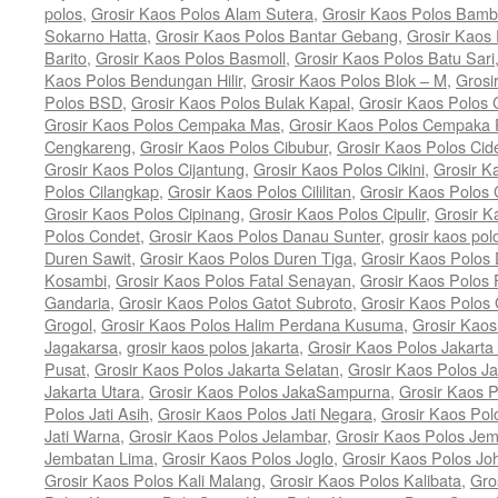
polos
,
Grosir Kaos Polos Alam Sutera
,
Grosir Kaos Polos Bam
Sokarno Hatta
,
Grosir Kaos Polos Bantar Gebang
,
Grosir Kaos
Barito
,
Grosir Kaos Polos Basmoll
,
Grosir Kaos Polos Batu Sari
Kaos Polos Bendungan Hilir
,
Grosir Kaos Polos Blok – M
,
Grosi
Polos BSD
,
Grosir Kaos Polos Bulak Kapal
,
Grosir Kaos Polos
Grosir Kaos Polos Cempaka Mas
,
Grosir Kaos Polos Cempaka 
Cengkareng
,
Grosir Kaos Polos Cibubur
,
Grosir Kaos Polos Cid
Grosir Kaos Polos Cijantung
,
Grosir Kaos Polos Cikini
,
Grosir K
Polos Cilangkap
,
Grosir Kaos Polos Cililitan
,
Grosir Kaos Polos C
Grosir Kaos Polos Cipinang
,
Grosir Kaos Polos Cipulir
,
Grosir K
Polos Condet
,
Grosir Kaos Polos Danau Sunter
,
grosir kaos pol
Duren Sawit
,
Grosir Kaos Polos Duren Tiga
,
Grosir Kaos Polos 
Kosambi
,
Grosir Kaos Polos Fatal Senayan
,
Grosir Kaos Polos 
Gandaria
,
Grosir Kaos Polos Gatot Subroto
,
Grosir Kaos Polos
Grogol
,
Grosir Kaos Polos Halim Perdana Kusuma
,
Grosir Kaos
Jagakarsa
,
grosir kaos polos jakarta
,
Grosir Kaos Polos Jakarta
Pusat
,
Grosir Kaos Polos Jakarta Selatan
,
Grosir Kaos Polos Ja
Jakarta Utara
,
Grosir Kaos Polos JakaSampurna
,
Grosir Kaos P
Polos Jati Asih
,
Grosir Kaos Polos Jati Negara
,
Grosir Kaos Pol
Jati Warna
,
Grosir Kaos Polos Jelambar
,
Grosir Kaos Polos Jem
Jembatan Lima
,
Grosir Kaos Polos Joglo
,
Grosir Kaos Polos Jo
Grosir Kaos Polos Kali Malang
,
Grosir Kaos Polos Kalibata
,
Gro