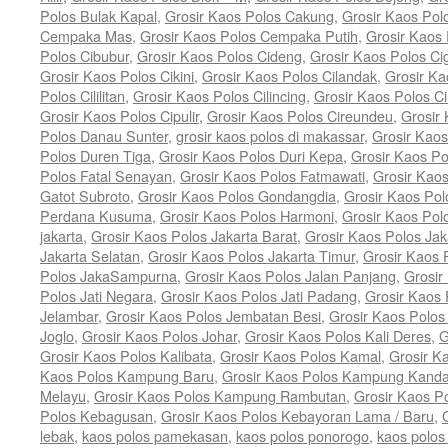
Polos Bulak Kapal
,
Grosir Kaos Polos Cakung
,
Grosir Kaos Po
Cempaka Mas
,
Grosir Kaos Polos Cempaka Putih
,
Grosir Kaos
Polos Cibubur
,
Grosir Kaos Polos Cideng
,
Grosir Kaos Polos Ci
Grosir Kaos Polos Cikini
,
Grosir Kaos Polos Cilandak
,
Grosir Ka
Polos Cililitan
,
Grosir Kaos Polos Cilincing
,
Grosir Kaos Polos C
Grosir Kaos Polos Cipulir
,
Grosir Kaos Polos Cireundeu
,
Grosir
Polos Danau Sunter
,
grosir kaos polos di makassar
,
Grosir Kaos
Polos Duren Tiga
,
Grosir Kaos Polos Duri Kepa
,
Grosir Kaos Po
Polos Fatal Senayan
,
Grosir Kaos Polos Fatmawati
,
Grosir Kao
Gatot Subroto
,
Grosir Kaos Polos Gondangdia
,
Grosir Kaos Pol
Perdana Kusuma
,
Grosir Kaos Polos Harmoni
,
Grosir Kaos Pol
jakarta
,
Grosir Kaos Polos Jakarta Barat
,
Grosir Kaos Polos Jak
Jakarta Selatan
,
Grosir Kaos Polos Jakarta Timur
,
Grosir Kaos 
Polos JakaSampurna
,
Grosir Kaos Polos Jalan Panjang
,
Grosir
Polos Jati Negara
,
Grosir Kaos Polos Jati Padang
,
Grosir Kaos 
Jelambar
,
Grosir Kaos Polos Jembatan Besi
,
Grosir Kaos Polo
Joglo
,
Grosir Kaos Polos Johar
,
Grosir Kaos Polos Kali Deres
,
G
Grosir Kaos Polos Kalibata
,
Grosir Kaos Polos Kamal
,
Grosir K
Kaos Polos Kampung Baru
,
Grosir Kaos Polos Kampung Kand
Melayu
,
Grosir Kaos Polos Kampung Rambutan
,
Grosir Kaos P
Polos Kebagusan
,
Grosir Kaos Polos Kebayoran Lama / Baru
,
lebak
,
kaos polos pamekasan
,
kaos polos ponorogo
,
kaos polos