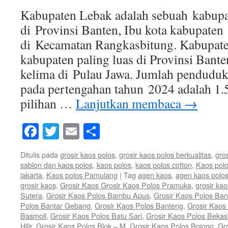
Kabupaten Lebak adalah sebuah kabupat
di Provinsi Banten, Ibu kota kabupaten i
di Kecamatan Rangkasbitung. Kabupat
kabupaten paling luas di Provinsi Bante
kelima di Pulau Jawa. Jumlah pendudu
pada pertengahan tahun 2024 adalah 1.
pilihan …
Lanjutkan membaca
→
Facebook
Twitter
Email
Share
Ditulis pada
grosir kaos polos
,
grosir kaos polos berkualitas
,
gro
sablon dan kaos polos
,
kaos polos
,
kaos polos cotton
,
Kaos polo
jakarta
,
Kaos polos Pamulang
|
Tag
agen kaos
,
agen kaos polo
grosir kaos
,
Grosir Kaos Grosir Kaos Polos Pramuka
,
grosir kao
Sutera
,
Grosir Kaos Polos Bambu Apus
,
Grosir Kaos Polos Ban
Polos Bantar Gebang
,
Grosir Kaos Polos Banteng
,
Grosir Kaos 
Basmoll
,
Grosir Kaos Polos Batu Sari
,
Grosir Kaos Polos Bekas
Hilir
,
Grosir Kaos Polos Blok – M
,
Grosir Kaos Polos Bojong
,
Gr