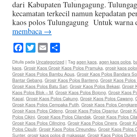
dari Kabupaten Tulungagung. Tulunga
kecamatan terkecil namun kepadatan pe
kaos polos Tulungagung Untuk warna
membaca
→
Facebook
Twitter
Email
Share
Ditulis pada
Uncategorized
|
Tag
agen kaos
,
agen kaos polos
,
b
kaos
,
Grosir Kaos Grosir Kaos Polos Pramuka
,
grosir kaos polo
Grosir Kaos Polos Bambu Apus
,
Grosir Kaos Polos Bandara So
Bantar Gebang
,
Grosir Kaos Polos Banteng
,
Grosir Kaos Polos 
Grosir Kaos Polos Batu Sari
,
Grosir Kaos Polos Bekasi
,
Grosir 
Kaos Polos Blok – M
,
Grosir Kaos Polos Bojong
,
Grosir Kaos P
Kapal
,
Grosir Kaos Polos Cakung
,
Grosir Kaos Polos Cawang
,
Grosir Kaos Polos Cempaka Putih
,
Grosir Kaos Polos Cengkar
Grosir Kaos Polos Cideng
,
Grosir Kaos Polos Ciganjur
,
Grosir K
Polos Cikini
,
Grosir Kaos Polos Cilandak
,
Grosir Kaos Polos Cil
Grosir Kaos Polos Cilincing
,
Grosir Kaos Polos Cinere
,
Grosir K
Polos Cipulir
,
Grosir Kaos Polos Cireundeu
,
Grosir Kaos Polos 
Sunter
,
grosir kaos polos di makassar
,
Grosir Kaos Polos Duren