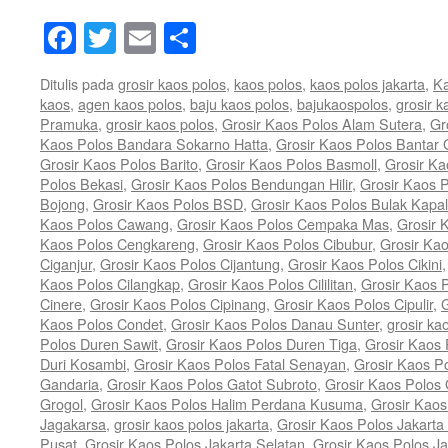
Facebook
Twitter
Email
Share
Ditulis pada
grosir kaos polos
,
kaos polos
,
kaos polos jakarta
,
Ka
kaos
,
agen kaos polos
,
baju kaos polos
,
bajukaospolos
,
grosir k
Pramuka
,
grosir kaos polos
,
Grosir Kaos Polos Alam Sutera
,
Gr
Kaos Polos Bandara Sokarno Hatta
,
Grosir Kaos Polos Bantar
Grosir Kaos Polos Barito
,
Grosir Kaos Polos Basmoll
,
Grosir Ka
Polos Bekasi
,
Grosir Kaos Polos Bendungan Hilir
,
Grosir Kaos P
Bojong
,
Grosir Kaos Polos BSD
,
Grosir Kaos Polos Bulak Kapal
Kaos Polos Cawang
,
Grosir Kaos Polos Cempaka Mas
,
Grosir 
Kaos Polos Cengkareng
,
Grosir Kaos Polos Cibubur
,
Grosir Ka
Ciganjur
,
Grosir Kaos Polos Cijantung
,
Grosir Kaos Polos Cikini
Kaos Polos Cilangkap
,
Grosir Kaos Polos Cililitan
,
Grosir Kaos P
Cinere
,
Grosir Kaos Polos Cipinang
,
Grosir Kaos Polos Cipulir
,
G
Kaos Polos Condet
,
Grosir Kaos Polos Danau Sunter
,
grosir ka
Polos Duren Sawit
,
Grosir Kaos Polos Duren Tiga
,
Grosir Kaos 
Duri Kosambi
,
Grosir Kaos Polos Fatal Senayan
,
Grosir Kaos P
Gandaria
,
Grosir Kaos Polos Gatot Subroto
,
Grosir Kaos Polos
Grogol
,
Grosir Kaos Polos Halim Perdana Kusuma
,
Grosir Kaos
Jagakarsa
,
grosir kaos polos jakarta
,
Grosir Kaos Polos Jakarta
Pusat
,
Grosir Kaos Polos Jakarta Selatan
,
Grosir Kaos Polos Ja