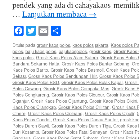
pendek yang ada di cahayakaos memili
…
Lanjutkan membaca
→
Facebook
Twitter
Email
Share
Ditulis pada
grosir kaos polos
,
kaos polos jakarta
,
Kaos polos P
polos
,
baju kaos polos
,
bajukaospolos
,
grosir kaos
,
Grosir Kaos
kaos polos
,
Grosir Kaos Polos Alam Sutera
,
Grosir Kaos Polos
Bandara Sokarno Hatta
,
Grosir Kaos Polos Bantar Gebang
,
Gro
Kaos Polos Barito
,
Grosir Kaos Polos Basmoll
,
Grosir Kaos Pol
Bekasi
,
Grosir Kaos Polos Bendungan Hilir
,
Grosir Kaos Polos 
Grosir Kaos Polos BSD
,
Grosir Kaos Polos Bulak Kapal
,
Grosir
Polos Cawang
,
Grosir Kaos Polos Cempaka Mas
,
Grosir Kaos 
Polos Cengkareng
,
Grosir Kaos Polos Cibubur
,
Grosir Kaos Pol
Ciganjur
,
Grosir Kaos Polos Cijantung
,
Grosir Kaos Polos Cikini
Kaos Polos Cilangkap
,
Grosir Kaos Polos Cililitan
,
Grosir Kaos P
Cinere
,
Grosir Kaos Polos Cipinang
,
Grosir Kaos Polos Cipulir
,
G
Kaos Polos Condet
,
Grosir Kaos Polos Danau Sunter
,
grosir ka
Polos Duren Sawit
,
Grosir Kaos Polos Duren Tiga
,
Grosir Kaos 
Duri Kosambi
,
Grosir Kaos Polos Fatal Senayan
,
Grosir Kaos P
Gandaria
,
Grosir Kaos Polos Gatot Subroto
,
Grosir Kaos Polos