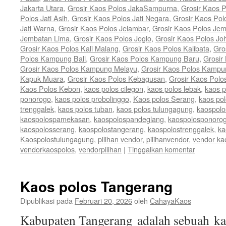
Jakarta Utara
,
Grosir Kaos Polos JakaSampurna
,
Grosir Kaos P
Polos Jati Asih
,
Grosir Kaos Polos Jati Negara
,
Grosir Kaos Pol
Jati Warna
,
Grosir Kaos Polos Jelambar
,
Grosir Kaos Polos Jem
Jembatan Lima
,
Grosir Kaos Polos Joglo
,
Grosir Kaos Polos Jo
Grosir Kaos Polos Kali Malang
,
Grosir Kaos Polos Kalibata
,
Gro
Polos Kampung Bali
,
Grosir Kaos Polos Kampung Baru
,
Grosir
Grosir Kaos Polos Kampung Melayu
,
Grosir Kaos Polos Kamp
Kapuk Muara
,
Grosir Kaos Polos Kebagusan
,
Grosir Kaos Polo
Kaos Polos Kebon
,
kaos polos cilegon
,
kaos polos lebak
,
kaos 
ponorogo
,
kaos polos probolinggo
,
Kaos polos Serang
,
kaos po
trenggalek
,
kaos polos tuban
,
kaos polos tulungagung
,
kaospolo
kaospolospamekasan
,
kaospolospandeglang
,
kaospolosponoro
kaospolosserang
,
kaospolostangerang
,
kaospolostrenggalek
,
ka
Kaospolostulungagung
,
pilihan vendor
,
pilihanvendor
,
vendor ka
vendorkaospolos
,
vendorpilihan
|
Tinggalkan komentar
Kaos polos Tangerang
Dipublikasi pada
Februari 20, 2026
oleh
CahayaKaos
Kabupaten Tangerang adalah sebuah kab