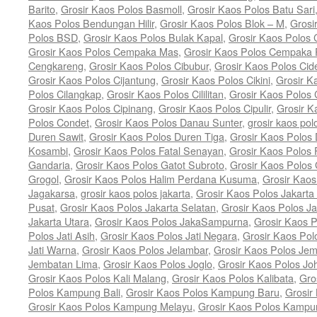
Barito
,
Grosir Kaos Polos Basmoll
,
Grosir Kaos Polos Batu Sari
Kaos Polos Bendungan Hilir
,
Grosir Kaos Polos Blok – M
,
Grosi
Polos BSD
,
Grosir Kaos Polos Bulak Kapal
,
Grosir Kaos Polos
Grosir Kaos Polos Cempaka Mas
,
Grosir Kaos Polos Cempaka 
Cengkareng
,
Grosir Kaos Polos Cibubur
,
Grosir Kaos Polos Cid
Grosir Kaos Polos Cijantung
,
Grosir Kaos Polos Cikini
,
Grosir K
Polos Cilangkap
,
Grosir Kaos Polos Cililitan
,
Grosir Kaos Polos C
Grosir Kaos Polos Cipinang
,
Grosir Kaos Polos Cipulir
,
Grosir K
Polos Condet
,
Grosir Kaos Polos Danau Sunter
,
grosir kaos pol
Duren Sawit
,
Grosir Kaos Polos Duren Tiga
,
Grosir Kaos Polos 
Kosambi
,
Grosir Kaos Polos Fatal Senayan
,
Grosir Kaos Polos 
Gandaria
,
Grosir Kaos Polos Gatot Subroto
,
Grosir Kaos Polos
Grogol
,
Grosir Kaos Polos Halim Perdana Kusuma
,
Grosir Kaos
Jagakarsa
,
grosir kaos polos jakarta
,
Grosir Kaos Polos Jakarta
Pusat
,
Grosir Kaos Polos Jakarta Selatan
,
Grosir Kaos Polos Ja
Jakarta Utara
,
Grosir Kaos Polos JakaSampurna
,
Grosir Kaos P
Polos Jati Asih
,
Grosir Kaos Polos Jati Negara
,
Grosir Kaos Pol
Jati Warna
,
Grosir Kaos Polos Jelambar
,
Grosir Kaos Polos Jem
Jembatan Lima
,
Grosir Kaos Polos Joglo
,
Grosir Kaos Polos Jo
Grosir Kaos Polos Kali Malang
,
Grosir Kaos Polos Kalibata
,
Gro
Polos Kampung Bali
,
Grosir Kaos Polos Kampung Baru
,
Grosir
Grosir Kaos Polos Kampung Melayu
,
Grosir Kaos Polos Kamp