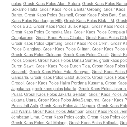
polos
,
Grosir Kaos Polos Alam Sutera
,
Grosir Kaos Polos Bam
Sokarno Hatta
,
Grosir Kaos Polos Bantar Gebang
,
Grosir Kaos
Barito
,
Grosir Kaos Polos Basmoll
,
Grosir Kaos Polos Batu Sari
Kaos Polos Bendungan Hilir
,
Grosir Kaos Polos Blok – M
,
Grosi
Polos BSD
,
Grosir Kaos Polos Bulak Kapal
,
Grosir Kaos Polos
Grosir Kaos Polos Cempaka Mas
,
Grosir Kaos Polos Cempaka 
Cengkareng
,
Grosir Kaos Polos Cibubur
,
Grosir Kaos Polos Cid
Grosir Kaos Polos Cijantung
,
Grosir Kaos Polos Cikini
,
Grosir K
Polos Cilangkap
,
Grosir Kaos Polos Cililitan
,
Grosir Kaos Polos C
Grosir Kaos Polos Cipinang
,
Grosir Kaos Polos Cipulir
,
Grosir K
Polos Condet
,
Grosir Kaos Polos Danau Sunter
,
grosir kaos pol
Duren Sawit
,
Grosir Kaos Polos Duren Tiga
,
Grosir Kaos Polos 
Kosambi
,
Grosir Kaos Polos Fatal Senayan
,
Grosir Kaos Polos 
Gandaria
,
Grosir Kaos Polos Gatot Subroto
,
Grosir Kaos Polos
Grogol
,
Grosir Kaos Polos Halim Perdana Kusuma
,
Grosir Kaos
Jagakarsa
,
grosir kaos polos jakarta
,
Grosir Kaos Polos Jakarta
Pusat
,
Grosir Kaos Polos Jakarta Selatan
,
Grosir Kaos Polos Ja
Jakarta Utara
,
Grosir Kaos Polos JakaSampurna
,
Grosir Kaos P
Polos Jati Asih
,
Grosir Kaos Polos Jati Negara
,
Grosir Kaos Pol
Jati Warna
,
Grosir Kaos Polos Jelambar
,
Grosir Kaos Polos Jem
Jembatan Lima
,
Grosir Kaos Polos Joglo
,
Grosir Kaos Polos Jo
Grosir Kaos Polos Kali Malang
,
Grosir Kaos Polos Kalibata
,
Gro