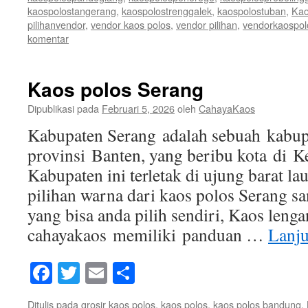
kaospolostangerang
,
kaospolostrenggalek
,
kaospolostuban
,
Kao
pilihanvendor
,
vendor kaos polos
,
vendor pilihan
,
vendorkaospol
komentar
Kaos polos Serang
Dipublikasi pada
Februari 5, 2026
oleh
CahayaKaos
Kabupaten Serang adalah sebuah kabupa
provinsi Banten, yang beribu kota di K
Kabupaten ini terletak di ujung barat l
pilihan warna dari kaos polos Serang sa
yang bisa anda pilih sendiri, Kaos leng
cahayakaos memiliki panduan …
Lanj
Facebook
Twitter
Email
Share
Ditulis pada
grosir kaos polos
,
kaos polos
,
kaos polos bandung
,