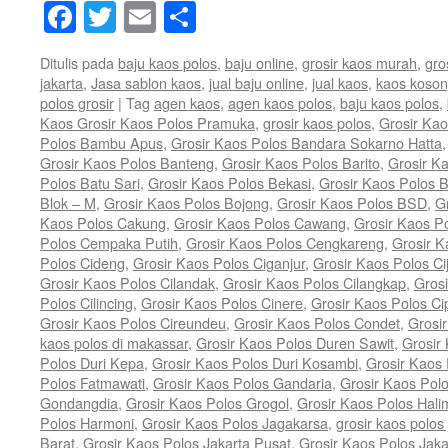
Facebook
Twitter
Email
Share
Ditulis pada
baju kaos polos
,
baju online
,
grosir kaos murah
,
gro
jakarta
,
Jasa sablon kaos
,
jual baju online
,
jual kaos
,
kaos koso
polos grosir
|
Tag
agen kaos
,
agen kaos polos
,
baju kaos polos
,
Kaos Grosir Kaos Polos Pramuka
,
grosir kaos polos
,
Grosir Kao
Polos Bambu Apus
,
Grosir Kaos Polos Bandara Sokarno Hatta
Grosir Kaos Polos Banteng
,
Grosir Kaos Polos Barito
,
Grosir K
Polos Batu Sari
,
Grosir Kaos Polos Bekasi
,
Grosir Kaos Polos B
Blok – M
,
Grosir Kaos Polos Bojong
,
Grosir Kaos Polos BSD
,
G
Kaos Polos Cakung
,
Grosir Kaos Polos Cawang
,
Grosir Kaos 
Polos Cempaka Putih
,
Grosir Kaos Polos Cengkareng
,
Grosir K
Polos Cideng
,
Grosir Kaos Polos Ciganjur
,
Grosir Kaos Polos Ci
Grosir Kaos Polos Cilandak
,
Grosir Kaos Polos Cilangkap
,
Grosi
Polos Cilincing
,
Grosir Kaos Polos Cinere
,
Grosir Kaos Polos Ci
Grosir Kaos Polos Cireundeu
,
Grosir Kaos Polos Condet
,
Grosi
kaos polos di makassar
,
Grosir Kaos Polos Duren Sawit
,
Grosir
Polos Duri Kepa
,
Grosir Kaos Polos Duri Kosambi
,
Grosir Kaos
Polos Fatmawati
,
Grosir Kaos Polos Gandaria
,
Grosir Kaos Pol
Gondangdia
,
Grosir Kaos Polos Grogol
,
Grosir Kaos Polos Hal
Polos Harmoni
,
Grosir Kaos Polos Jagakarsa
,
grosir kaos polos 
Barat
,
Grosir Kaos Polos Jakarta Pusat
,
Grosir Kaos Polos Jaka