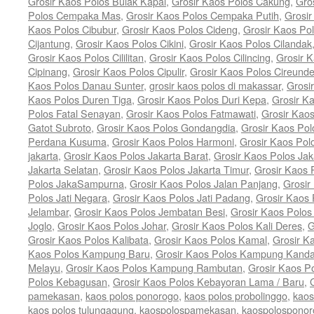
Grosir Kaos Polos Bulak Kapal
,
Grosir Kaos Polos Cakung
,
Gro
Polos Cempaka Mas
,
Grosir Kaos Polos Cempaka Putih
,
Grosi
Kaos Polos Cibubur
,
Grosir Kaos Polos Cideng
,
Grosir Kaos Pol
Cijantung
,
Grosir Kaos Polos Cikini
,
Grosir Kaos Polos Cilandak
Grosir Kaos Polos Cililitan
,
Grosir Kaos Polos Cilincing
,
Grosir K
Cipinang
,
Grosir Kaos Polos Cipulir
,
Grosir Kaos Polos Cireund
Kaos Polos Danau Sunter
,
grosir kaos polos di makassar
,
Grosi
Kaos Polos Duren Tiga
,
Grosir Kaos Polos Duri Kepa
,
Grosir K
Polos Fatal Senayan
,
Grosir Kaos Polos Fatmawati
,
Grosir Kao
Gatot Subroto
,
Grosir Kaos Polos Gondangdia
,
Grosir Kaos Pol
Perdana Kusuma
,
Grosir Kaos Polos Harmoni
,
Grosir Kaos Pol
jakarta
,
Grosir Kaos Polos Jakarta Barat
,
Grosir Kaos Polos Jak
Jakarta Selatan
,
Grosir Kaos Polos Jakarta Timur
,
Grosir Kaos 
Polos JakaSampurna
,
Grosir Kaos Polos Jalan Panjang
,
Grosir
Polos Jati Negara
,
Grosir Kaos Polos Jati Padang
,
Grosir Kaos 
Jelambar
,
Grosir Kaos Polos Jembatan Besi
,
Grosir Kaos Polo
Joglo
,
Grosir Kaos Polos Johar
,
Grosir Kaos Polos Kali Deres
,
G
Grosir Kaos Polos Kalibata
,
Grosir Kaos Polos Kamal
,
Grosir K
Kaos Polos Kampung Baru
,
Grosir Kaos Polos Kampung Kand
Melayu
,
Grosir Kaos Polos Kampung Rambutan
,
Grosir Kaos P
Polos Kebagusan
,
Grosir Kaos Polos Kebayoran Lama / Baru
,
pamekasan
,
kaos polos ponorogo
,
kaos polos probolinggo
,
kaos
kaos polos tulungagung
,
kaospolospamekasan
,
kaospolosponor