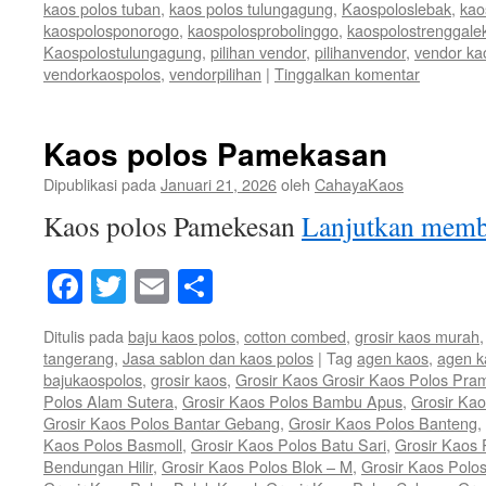
kaos polos tuban
,
kaos polos tulungagung
,
Kaospoloslebak
,
kao
kaospolosponorogo
,
kaospolosprobolinggo
,
kaospolostrenggale
Kaospolostulungagung
,
pilihan vendor
,
pilihanvendor
,
vendor ka
vendorkaospolos
,
vendorpilihan
|
Tinggalkan komentar
Kaos polos Pamekasan
Dipublikasi pada
Januari 21, 2026
oleh
CahayaKaos
Kaos polos Pamekesan
Lanjutkan mem
Facebook
Twitter
Email
Share
Ditulis pada
baju kaos polos
,
cotton combed
,
grosir kaos murah
tangerang
,
Jasa sablon dan kaos polos
|
Tag
agen kaos
,
agen k
bajukaospolos
,
grosir kaos
,
Grosir Kaos Grosir Kaos Polos Pra
Polos Alam Sutera
,
Grosir Kaos Polos Bambu Apus
,
Grosir Ka
Grosir Kaos Polos Bantar Gebang
,
Grosir Kaos Polos Banteng
,
Kaos Polos Basmoll
,
Grosir Kaos Polos Batu Sari
,
Grosir Kaos 
Bendungan Hilir
,
Grosir Kaos Polos Blok – M
,
Grosir Kaos Polo