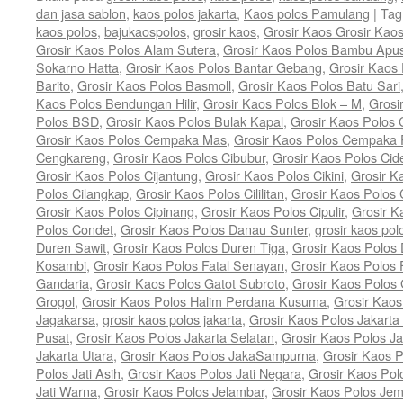
dan jasa sablon
,
kaos polos jakarta
,
Kaos polos Pamulang
|
Tag
kaos polos
,
bajukaospolos
,
grosir kaos
,
Grosir Kaos Grosir Kao
Grosir Kaos Polos Alam Sutera
,
Grosir Kaos Polos Bambu Apu
Sokarno Hatta
,
Grosir Kaos Polos Bantar Gebang
,
Grosir Kaos
Barito
,
Grosir Kaos Polos Basmoll
,
Grosir Kaos Polos Batu Sari
Kaos Polos Bendungan Hilir
,
Grosir Kaos Polos Blok – M
,
Grosi
Polos BSD
,
Grosir Kaos Polos Bulak Kapal
,
Grosir Kaos Polos
Grosir Kaos Polos Cempaka Mas
,
Grosir Kaos Polos Cempaka 
Cengkareng
,
Grosir Kaos Polos Cibubur
,
Grosir Kaos Polos Cid
Grosir Kaos Polos Cijantung
,
Grosir Kaos Polos Cikini
,
Grosir K
Polos Cilangkap
,
Grosir Kaos Polos Cililitan
,
Grosir Kaos Polos C
Grosir Kaos Polos Cipinang
,
Grosir Kaos Polos Cipulir
,
Grosir K
Polos Condet
,
Grosir Kaos Polos Danau Sunter
,
grosir kaos pol
Duren Sawit
,
Grosir Kaos Polos Duren Tiga
,
Grosir Kaos Polos 
Kosambi
,
Grosir Kaos Polos Fatal Senayan
,
Grosir Kaos Polos 
Gandaria
,
Grosir Kaos Polos Gatot Subroto
,
Grosir Kaos Polos
Grogol
,
Grosir Kaos Polos Halim Perdana Kusuma
,
Grosir Kaos
Jagakarsa
,
grosir kaos polos jakarta
,
Grosir Kaos Polos Jakarta
Pusat
,
Grosir Kaos Polos Jakarta Selatan
,
Grosir Kaos Polos Ja
Jakarta Utara
,
Grosir Kaos Polos JakaSampurna
,
Grosir Kaos P
Polos Jati Asih
,
Grosir Kaos Polos Jati Negara
,
Grosir Kaos Pol
Jati Warna
,
Grosir Kaos Polos Jelambar
,
Grosir Kaos Polos Jem