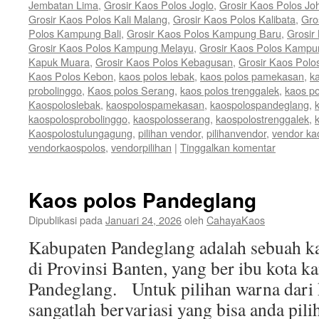
Jembatan Lima
,
Grosir Kaos Polos Joglo
,
Grosir Kaos Polos Jo
Grosir Kaos Polos Kali Malang
,
Grosir Kaos Polos Kalibata
,
Gro
Polos Kampung Bali
,
Grosir Kaos Polos Kampung Baru
,
Grosir
Grosir Kaos Polos Kampung Melayu
,
Grosir Kaos Polos Kamp
Kapuk Muara
,
Grosir Kaos Polos Kebagusan
,
Grosir Kaos Polo
Kaos Polos Kebon
,
kaos polos lebak
,
kaos polos pamekasan
,
k
probolinggo
,
Kaos polos Serang
,
kaos polos trenggalek
,
kaos po
Kaospoloslebak
,
kaospolospamekasan
,
kaospolospandeglang
,
kaospolosprobolinggo
,
kaospolosserang
,
kaospolostrenggalek
,
Kaospolostulungagung
,
pilihan vendor
,
pilihanvendor
,
vendor ka
vendorkaospolos
,
vendorpilihan
|
Tinggalkan komentar
Kaos polos Pandeglang
Dipublikasi pada
Januari 24, 2026
oleh
CahayaKaos
Kabupaten Pandeglang adalah sebuah ka
di Provinsi Banten, yang ber ibu kota 
Pandeglang. Untuk pilihan warna dari 
sangatlah bervariasi yang bisa anda pili