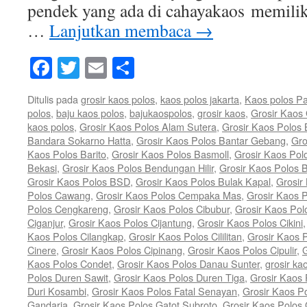
pendek yang ada di cahayakaos memili
…
Lanjutkan membaca
→
Facebook
Twitter
Email
Share
Ditulis pada
grosir kaos polos
,
kaos polos jakarta
,
Kaos polos P
polos
,
baju kaos polos
,
bajukaospolos
,
grosir kaos
,
Grosir Kaos
kaos polos
,
Grosir Kaos Polos Alam Sutera
,
Grosir Kaos Polos
Bandara Sokarno Hatta
,
Grosir Kaos Polos Bantar Gebang
,
Gro
Kaos Polos Barito
,
Grosir Kaos Polos Basmoll
,
Grosir Kaos Pol
Bekasi
,
Grosir Kaos Polos Bendungan Hilir
,
Grosir Kaos Polos 
Grosir Kaos Polos BSD
,
Grosir Kaos Polos Bulak Kapal
,
Grosir
Polos Cawang
,
Grosir Kaos Polos Cempaka Mas
,
Grosir Kaos 
Polos Cengkareng
,
Grosir Kaos Polos Cibubur
,
Grosir Kaos Pol
Ciganjur
,
Grosir Kaos Polos Cijantung
,
Grosir Kaos Polos Cikini
Kaos Polos Cilangkap
,
Grosir Kaos Polos Cililitan
,
Grosir Kaos P
Cinere
,
Grosir Kaos Polos Cipinang
,
Grosir Kaos Polos Cipulir
,
G
Kaos Polos Condet
,
Grosir Kaos Polos Danau Sunter
,
grosir ka
Polos Duren Sawit
,
Grosir Kaos Polos Duren Tiga
,
Grosir Kaos 
Duri Kosambi
,
Grosir Kaos Polos Fatal Senayan
,
Grosir Kaos P
Gandaria
,
Grosir Kaos Polos Gatot Subroto
,
Grosir Kaos Polos