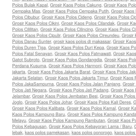
Polos Bulak Kapal
,
Grosir Kaos Polos Cakung
,
Grosir Kaos Po
Cempaka Mas
,
Grosir Kaos Polos Cempaka Putih
,
Grosir Kaos
Polos Cibubur
,
Grosir Kaos Polos Cideng
,
Grosir Kaos Polos Ci
Grosir Kaos Polos Cikini
,
Grosir Kaos Polos Cilandak
,
Grosir Ka
Polos Cililitan
,
Grosir Kaos Polos Cilincing
,
Grosir Kaos Polos C
Grosir Kaos Polos Cipulir
,
Grosir Kaos Polos Cireundeu
,
Grosir
Polos Danau Sunter
,
grosir kaos polos di makassar
,
Grosir Kaos
Polos Duren Tiga
,
Grosir Kaos Polos Duri Kepa
,
Grosir Kaos Po
Polos Fatal Senayan
,
Grosir Kaos Polos Fatmawati
,
Grosir Kao
Gatot Subroto
,
Grosir Kaos Polos Gondangdia
,
Grosir Kaos Pol
Perdana Kusuma
,
Grosir Kaos Polos Harmoni
,
Grosir Kaos Pol
jakarta
,
Grosir Kaos Polos Jakarta Barat
,
Grosir Kaos Polos Jak
Jakarta Selatan
,
Grosir Kaos Polos Jakarta Timur
,
Grosir Kaos 
Polos JakaSampurna
,
Grosir Kaos Polos Jalan Panjang
,
Grosir
Polos Jati Negara
,
Grosir Kaos Polos Jati Padang
,
Grosir Kaos 
Jelambar
,
Grosir Kaos Polos Jembatan Besi
,
Grosir Kaos Polo
Joglo
,
Grosir Kaos Polos Johar
,
Grosir Kaos Polos Kali Deres
,
G
Grosir Kaos Polos Kalibata
,
Grosir Kaos Polos Kamal
,
Grosir K
Kaos Polos Kampung Baru
,
Grosir Kaos Polos Kampung Kand
Melayu
,
Grosir Kaos Polos Kampung Rambutan
,
Grosir Kaos P
Polos Kebagusan
,
Grosir Kaos Polos Kebayoran Lama / Baru
,
lebak
,
kaos polos pamekasan
,
kaos polos ponorogo
,
kaos polos