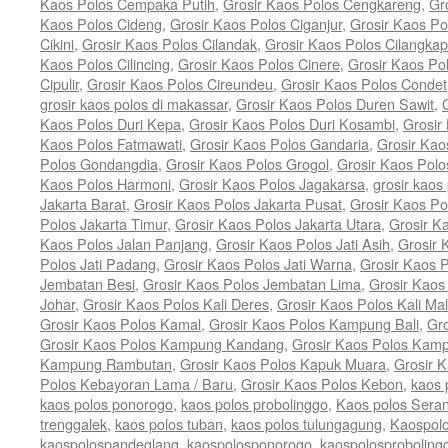
Kaos Polos Cempaka Putih
,
Grosir Kaos Polos Cengkareng
,
Gr
Kaos Polos Cideng
,
Grosir Kaos Polos Ciganjur
,
Grosir Kaos Po
Cikini
,
Grosir Kaos Polos Cilandak
,
Grosir Kaos Polos Cilangkap
Kaos Polos Cilincing
,
Grosir Kaos Polos Cinere
,
Grosir Kaos Po
Cipulir
,
Grosir Kaos Polos Cireundeu
,
Grosir Kaos Polos Condet
grosir kaos polos di makassar
,
Grosir Kaos Polos Duren Sawit
,
Kaos Polos Duri Kepa
,
Grosir Kaos Polos Duri Kosambi
,
Grosir
Kaos Polos Fatmawati
,
Grosir Kaos Polos Gandaria
,
Grosir Kao
Polos Gondangdia
,
Grosir Kaos Polos Grogol
,
Grosir Kaos Pol
Kaos Polos Harmoni
,
Grosir Kaos Polos Jagakarsa
,
grosir kaos 
Jakarta Barat
,
Grosir Kaos Polos Jakarta Pusat
,
Grosir Kaos Po
Polos Jakarta Timur
,
Grosir Kaos Polos Jakarta Utara
,
Grosir K
Kaos Polos Jalan Panjang
,
Grosir Kaos Polos Jati Asih
,
Grosir 
Polos Jati Padang
,
Grosir Kaos Polos Jati Warna
,
Grosir Kaos 
Jembatan Besi
,
Grosir Kaos Polos Jembatan Lima
,
Grosir Kaos
Johar
,
Grosir Kaos Polos Kali Deres
,
Grosir Kaos Polos Kali Ma
Grosir Kaos Polos Kamal
,
Grosir Kaos Polos Kampung Bali
,
Gr
Grosir Kaos Polos Kampung Kandang
,
Grosir Kaos Polos Kam
Kampung Rambutan
,
Grosir Kaos Polos Kapuk Muara
,
Grosir 
Polos Kebayoran Lama / Baru
,
Grosir Kaos Polos Kebon
,
kaos 
kaos polos ponorogo
,
kaos polos probolinggo
,
Kaos polos Sera
trenggalek
,
kaos polos tuban
,
kaos polos tulungagung
,
Kaospolo
kaospolospandeglang
,
kaospolosponorogo
,
kaospolosproboling