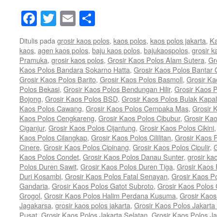
Facebook
Twitter
Email
Share
Ditulis pada
grosir kaos polos
,
kaos polos
,
kaos polos jakarta
,
Ka
kaos
,
agen kaos polos
,
baju kaos polos
,
bajukaospolos
,
grosir k
Pramuka
,
grosir kaos polos
,
Grosir Kaos Polos Alam Sutera
,
Gr
Kaos Polos Bandara Sokarno Hatta
,
Grosir Kaos Polos Bantar
Grosir Kaos Polos Barito
,
Grosir Kaos Polos Basmoll
,
Grosir Ka
Polos Bekasi
,
Grosir Kaos Polos Bendungan Hilir
,
Grosir Kaos P
Bojong
,
Grosir Kaos Polos BSD
,
Grosir Kaos Polos Bulak Kapal
Kaos Polos Cawang
,
Grosir Kaos Polos Cempaka Mas
,
Grosir 
Kaos Polos Cengkareng
,
Grosir Kaos Polos Cibubur
,
Grosir Ka
Ciganjur
,
Grosir Kaos Polos Cijantung
,
Grosir Kaos Polos Cikini
Kaos Polos Cilangkap
,
Grosir Kaos Polos Cililitan
,
Grosir Kaos P
Cinere
,
Grosir Kaos Polos Cipinang
,
Grosir Kaos Polos Cipulir
,
G
Kaos Polos Condet
,
Grosir Kaos Polos Danau Sunter
,
grosir ka
Polos Duren Sawit
,
Grosir Kaos Polos Duren Tiga
,
Grosir Kaos 
Duri Kosambi
,
Grosir Kaos Polos Fatal Senayan
,
Grosir Kaos P
Gandaria
,
Grosir Kaos Polos Gatot Subroto
,
Grosir Kaos Polos
Grogol
,
Grosir Kaos Polos Halim Perdana Kusuma
,
Grosir Kaos
Jagakarsa
,
grosir kaos polos jakarta
,
Grosir Kaos Polos Jakarta
Pusat
,
Grosir Kaos Polos Jakarta Selatan
,
Grosir Kaos Polos Ja