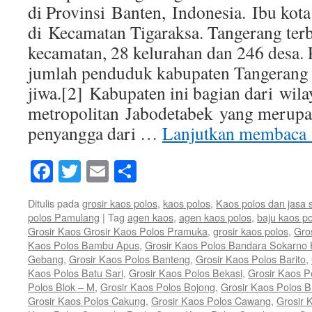
di Provinsi Banten, Indonesia. Ibu kota
di Kecamatan Tigaraksa. Tangerang ter
kecamatan, 28 kelurahan dan 246 desa. 
jumlah penduduk kabupaten Tangerang 
jiwa.[2] Kabupaten ini bagian dari wila
metropolitan Jabodetabek yang merupa
penyangga dari …
Lanjutkan membaca
Facebook
Twitter
Email
Share
Ditulis pada
grosir kaos polos
,
kaos polos
,
Kaos polos dan jasa 
polos Pamulang
|
Tag
agen kaos
,
agen kaos polos
,
baju kaos p
Grosir Kaos Grosir Kaos Polos Pramuka
,
grosir kaos polos
,
Gro
Kaos Polos Bambu Apus
,
Grosir Kaos Polos Bandara Sokarno 
Gebang
,
Grosir Kaos Polos Banteng
,
Grosir Kaos Polos Barito
,
Kaos Polos Batu Sari
,
Grosir Kaos Polos Bekasi
,
Grosir Kaos P
Polos Blok – M
,
Grosir Kaos Polos Bojong
,
Grosir Kaos Polos 
Grosir Kaos Polos Cakung
,
Grosir Kaos Polos Cawang
,
Grosir