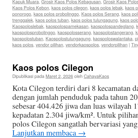
Kapuk Muara
,
Grosir Kaos Polos Kebagusan
,
Grosir Kaos Polo
Kaos Polos Kebon
,
kaos polos cilegon
,
kaos polos lebak
,
kaos 
ponorogo
,
kaos polos probolinggo
,
Kaos polos Serang
,
kaos po
trenggalek
,
kaos polos tuban
,
kaos polos tulungagung
,
kaos pol
Kaospoloslebak
,
kaospolospamekasan
,
kaospolospandeglang
,
kaospolosprobolinggo
,
kaospolosserang
,
kaospolostangerang
,
k
kaospolostuban
,
Kaospolostulungagung
,
kaospoloswalantaka
,
p
kaos polos
,
vendor pilihan
,
vendorkaospolos
,
vendorpilihan
|
Tin
Kaos polos Cilegon
Dipublikasi pada
Maret 2, 2026
oleh
CahayaKaos
Kota Cilegon terdiri dari 8 kecamatan 
dengan jumlah penduduk pada tahun 20
sebesar 404.426 jiwa dan luas wilayah 
kepadatan 2.304 jiwa/km². Untuk piliha
polos Cilegon sangatlah bervariasi yan
Lanjutkan membaca
→