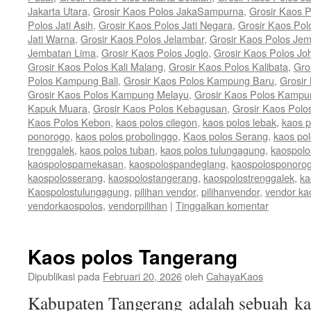
Jakarta Utara
,
Grosir Kaos Polos JakaSampurna
,
Grosir Kaos P
Polos Jati Asih
,
Grosir Kaos Polos Jati Negara
,
Grosir Kaos Pol
Jati Warna
,
Grosir Kaos Polos Jelambar
,
Grosir Kaos Polos Jem
Jembatan Lima
,
Grosir Kaos Polos Joglo
,
Grosir Kaos Polos Jo
Grosir Kaos Polos Kali Malang
,
Grosir Kaos Polos Kalibata
,
Gro
Polos Kampung Bali
,
Grosir Kaos Polos Kampung Baru
,
Grosir
Grosir Kaos Polos Kampung Melayu
,
Grosir Kaos Polos Kamp
Kapuk Muara
,
Grosir Kaos Polos Kebagusan
,
Grosir Kaos Polo
Kaos Polos Kebon
,
kaos polos cilegon
,
kaos polos lebak
,
kaos 
ponorogo
,
kaos polos probolinggo
,
Kaos polos Serang
,
kaos po
trenggalek
,
kaos polos tuban
,
kaos polos tulungagung
,
kaospolo
kaospolospamekasan
,
kaospolospandeglang
,
kaospolosponoro
kaospolosserang
,
kaospolostangerang
,
kaospolostrenggalek
,
ka
Kaospolostulungagung
,
pilihan vendor
,
pilihanvendor
,
vendor ka
vendorkaospolos
,
vendorpilihan
|
Tinggalkan komentar
Kaos polos Tangerang
Dipublikasi pada
Februari 20, 2026
oleh
CahayaKaos
Kabupaten Tangerang adalah sebuah kab