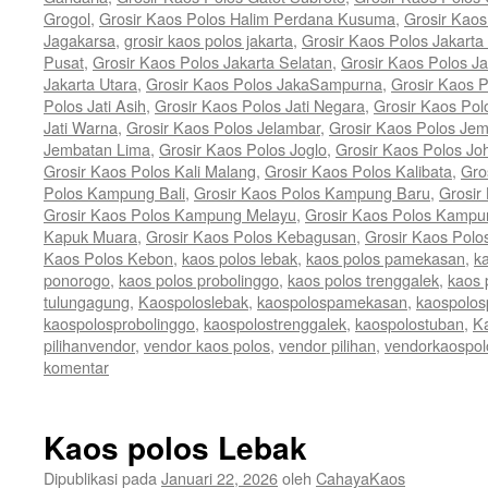
Grogol
,
Grosir Kaos Polos Halim Perdana Kusuma
,
Grosir Kaos
Jagakarsa
,
grosir kaos polos jakarta
,
Grosir Kaos Polos Jakarta
Pusat
,
Grosir Kaos Polos Jakarta Selatan
,
Grosir Kaos Polos Ja
Jakarta Utara
,
Grosir Kaos Polos JakaSampurna
,
Grosir Kaos P
Polos Jati Asih
,
Grosir Kaos Polos Jati Negara
,
Grosir Kaos Pol
Jati Warna
,
Grosir Kaos Polos Jelambar
,
Grosir Kaos Polos Jem
Jembatan Lima
,
Grosir Kaos Polos Joglo
,
Grosir Kaos Polos Jo
Grosir Kaos Polos Kali Malang
,
Grosir Kaos Polos Kalibata
,
Gro
Polos Kampung Bali
,
Grosir Kaos Polos Kampung Baru
,
Grosir
Grosir Kaos Polos Kampung Melayu
,
Grosir Kaos Polos Kamp
Kapuk Muara
,
Grosir Kaos Polos Kebagusan
,
Grosir Kaos Polo
Kaos Polos Kebon
,
kaos polos lebak
,
kaos polos pamekasan
,
k
ponorogo
,
kaos polos probolinggo
,
kaos polos trenggalek
,
kaos 
tulungagung
,
Kaospoloslebak
,
kaospolospamekasan
,
kaospolos
kaospolosprobolinggo
,
kaospolostrenggalek
,
kaospolostuban
,
K
pilihanvendor
,
vendor kaos polos
,
vendor pilihan
,
vendorkaospol
komentar
Kaos polos Lebak
Dipublikasi pada
Januari 22, 2026
oleh
CahayaKaos