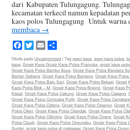
dari Kabupaten Tulungagung. Tulunga
kecamatan terkecil namun kepadatan pe
kaos polos Tulungagung Untuk warna
membaca
→
Facebook
Twitter
Email
Share
Ditulis pada
Uncategorized
|
Tag
agen kaos
,
agen kaos polos
,
b
kaos
,
Grosir Kaos Grosir Kaos Polos Pramuka
,
grosir kaos polo
Grosir Kaos Polos Bambu Apus
,
Grosir Kaos Polos Bandara So
Bantar Gebang
,
Grosir Kaos Polos Banteng
,
Grosir Kaos Polos 
Grosir Kaos Polos Batu Sari
,
Grosir Kaos Polos Bekasi
,
Grosir 
Kaos Polos Blok – M
,
Grosir Kaos Polos Bojong
,
Grosir Kaos P
Kapal
,
Grosir Kaos Polos Cakung
,
Grosir Kaos Polos Cawang
,
Grosir Kaos Polos Cempaka Putih
,
Grosir Kaos Polos Cengkar
Grosir Kaos Polos Cideng
,
Grosir Kaos Polos Ciganjur
,
Grosir K
Polos Cikini
,
Grosir Kaos Polos Cilandak
,
Grosir Kaos Polos Cil
Grosir Kaos Polos Cilincing
,
Grosir Kaos Polos Cinere
,
Grosir K
Polos Cipulir
,
Grosir Kaos Polos Cireundeu
,
Grosir Kaos Polos 
Sunter
,
grosir kaos polos di makassar
,
Grosir Kaos Polos Duren