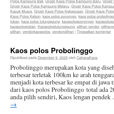
Polos Kampung Bali
,
Grosir Kaos Polos Kampung Baru
,
Grosir
Grosir Kaos Polos Kampung Melayu
,
Grosir Kaos Polos Kamp
Kapuk Muara
,
Grosir Kaos Polos Kebagusan
,
Grosir Kaos Polo
Kaos Polos Kebon
,
kaos polos ponorogo
,
kaos polos proboling
tuban
,
kaos polos tulungagung
,
kaospolosponorogo
,
kaospolosp
kaospolostuban
,
Kaospolostulungagung
,
pilihan vendor
,
pilihan
pilihan
,
vendorkaospolos
,
vendorpilihan
|
Tinggalkan komentar
Kaos polos Probolinggo
Dipublikasi pada
Desember 9, 2025
oleh
CahayaKaos
Probolinggo merupakan kota yang disebu
terbesar terletak 100km ke arah tenggar
menjadi kota terbesar ke empat di jawa 
dari kaos polos Probolinggo total ada 
anda pilih sendiri, Kaos lengan pende
→