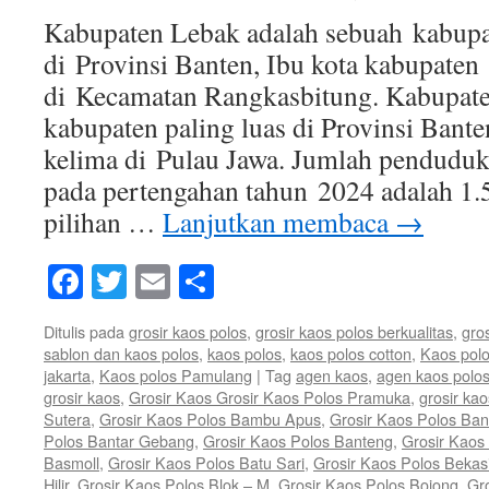
Kabupaten Lebak adalah sebuah kabupat
di Provinsi Banten, Ibu kota kabupaten i
di Kecamatan Rangkasbitung. Kabupat
kabupaten paling luas di Provinsi Bante
kelima di Pulau Jawa. Jumlah pendudu
pada pertengahan tahun 2024 adalah 1.
pilihan …
Lanjutkan membaca
→
Facebook
Twitter
Email
Share
Ditulis pada
grosir kaos polos
,
grosir kaos polos berkualitas
,
gro
sablon dan kaos polos
,
kaos polos
,
kaos polos cotton
,
Kaos polo
jakarta
,
Kaos polos Pamulang
|
Tag
agen kaos
,
agen kaos polo
grosir kaos
,
Grosir Kaos Grosir Kaos Polos Pramuka
,
grosir kao
Sutera
,
Grosir Kaos Polos Bambu Apus
,
Grosir Kaos Polos Ban
Polos Bantar Gebang
,
Grosir Kaos Polos Banteng
,
Grosir Kaos 
Basmoll
,
Grosir Kaos Polos Batu Sari
,
Grosir Kaos Polos Bekas
Hilir
,
Grosir Kaos Polos Blok – M
,
Grosir Kaos Polos Bojong
,
Gr