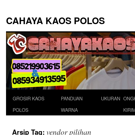
Langsung
ke
CAHAYA KAOS POLOS
isi
GROSIR KAOS
PANDUAN
UKURAN
ONG
POLOS
WARNA
KIRI
vendor pilihan
Arsip Tag: