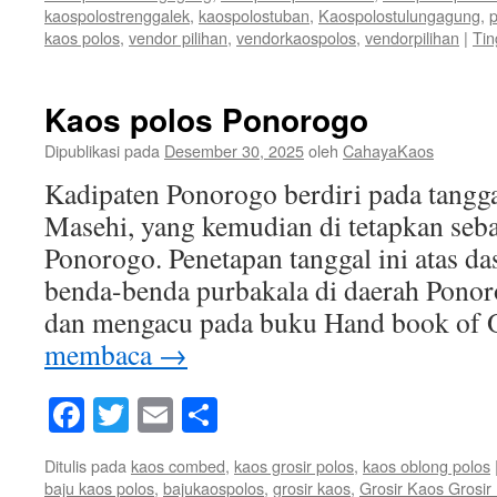
kaospolostrenggalek
,
kaospolostuban
,
Kaospolostulungagung
,
p
kaos polos
,
vendor pilihan
,
vendorkaospolos
,
vendorpilihan
|
Tin
Kaos polos Ponorogo
Dipublikasi pada
Desember 30, 2025
oleh
CahayaKaos
Kadipaten Ponorogo berdiri pada tangg
Masehi, yang kemudian di tetapkan sebag
Ponorogo. Penetapan tanggal ini atas da
benda-benda purbakala di daerah Ponor
dan mengacu pada buku Hand book of 
membaca
→
Facebook
Twitter
Email
Share
Ditulis pada
kaos combed
,
kaos grosir polos
,
kaos oblong polos
baju kaos polos
,
bajukaospolos
,
grosir kaos
,
Grosir Kaos Grosi