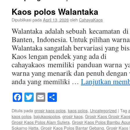
Kaos polos Walantaka
Dipublikasi pada
April 13, 2026
oleh
CahayaKaos
Walantaka adalah sebuah kecamatan di 
Banten, Indonesia. Untuk pilihan warna
Walantaka sangatlah bervariasi yang bisa
Kaos lengan pendek yang ada di
cahayakaos memiliki panduan warna ya
warna yang menarik dan penuh dengan 
anda yang memiliki …
Lanjutkan mem
Facebook
Twitter
Email
Share
Ditulis pada
grosir kaos polos
,
kaos polos
,
Uncategorized
|
Tag
kaos polos
,
bajukaospolos
,
grosir kaos
,
Grosir Kaos Grosir Kao
Grosir Kaos Polos Alam Sutera
,
Grosir Kaos Polos Bambu Apu
Sokarno Hatta
,
Grosir Kaos Polos Bantar Gebang
,
Grosir Kaos