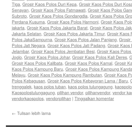
Tiga
,
Grosir Kaos Polos Duri Kepa
,
Grosir Kaos Polos Duri Kos
Senayan
,
Grosir Kaos Polos Fatmawati
,
Grosir Kaos Polos Gan
Subroto
,
Grosir Kaos Polos Gondangdia
,
Grosir Kaos Polos Gro
Perdana Kusuma
,
Grosir Kaos Polos Harmoni
,
Grosir Kaos Pol
jakarta
,
Grosir Kaos Polos Jakarta Barat
,
Grosir Kaos Polos Jak
Jakarta Selatan
,
Grosir Kaos Polos Jakarta Timur
,
Grosir Kaos 
Polos JakaSampurna
,
Grosir Kaos Polos Jalan Panjang
,
Grosir
Polos Jati Negara
,
Grosir Kaos Polos Jati Padang
,
Grosir Kaos 
Jelambar
,
Grosir Kaos Polos Jembatan Besi
,
Grosir Kaos Polo
Joglo
,
Grosir Kaos Polos Johar
,
Grosir Kaos Polos Kali Deres
,
G
Grosir Kaos Polos Kalibata
,
Grosir Kaos Polos Kamal
,
Grosir K
Kaos Polos Kampung Baru
,
Grosir Kaos Polos Kampung Kand
Melayu
,
Grosir Kaos Polos Kampung Rambutan
,
Grosir Kaos P
Polos Kebagusan
,
Grosir Kaos Polos Kebayoran Lama / Baru
,
trenggalek
,
kaos polos tuban
,
kaos polos tulungagung
,
kaospolo
Kaospolostulungagung
,
pilihan vendor
,
pilihanvendor
,
vendor ka
vendorkaospolos
,
vendorpilihan
|
Tinggalkan komentar
←
Tulisan lebih lama