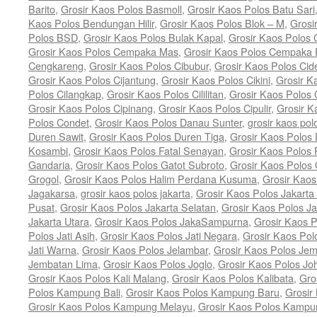
Barito
,
Grosir Kaos Polos Basmoll
,
Grosir Kaos Polos Batu Sari
Kaos Polos Bendungan Hilir
,
Grosir Kaos Polos Blok – M
,
Grosi
Polos BSD
,
Grosir Kaos Polos Bulak Kapal
,
Grosir Kaos Polos
Grosir Kaos Polos Cempaka Mas
,
Grosir Kaos Polos Cempaka 
Cengkareng
,
Grosir Kaos Polos Cibubur
,
Grosir Kaos Polos Cid
Grosir Kaos Polos Cijantung
,
Grosir Kaos Polos Cikini
,
Grosir K
Polos Cilangkap
,
Grosir Kaos Polos Cililitan
,
Grosir Kaos Polos C
Grosir Kaos Polos Cipinang
,
Grosir Kaos Polos Cipulir
,
Grosir K
Polos Condet
,
Grosir Kaos Polos Danau Sunter
,
grosir kaos pol
Duren Sawit
,
Grosir Kaos Polos Duren Tiga
,
Grosir Kaos Polos 
Kosambi
,
Grosir Kaos Polos Fatal Senayan
,
Grosir Kaos Polos 
Gandaria
,
Grosir Kaos Polos Gatot Subroto
,
Grosir Kaos Polos
Grogol
,
Grosir Kaos Polos Halim Perdana Kusuma
,
Grosir Kaos
Jagakarsa
,
grosir kaos polos jakarta
,
Grosir Kaos Polos Jakarta
Pusat
,
Grosir Kaos Polos Jakarta Selatan
,
Grosir Kaos Polos Ja
Jakarta Utara
,
Grosir Kaos Polos JakaSampurna
,
Grosir Kaos P
Polos Jati Asih
,
Grosir Kaos Polos Jati Negara
,
Grosir Kaos Pol
Jati Warna
,
Grosir Kaos Polos Jelambar
,
Grosir Kaos Polos Jem
Jembatan Lima
,
Grosir Kaos Polos Joglo
,
Grosir Kaos Polos Jo
Grosir Kaos Polos Kali Malang
,
Grosir Kaos Polos Kalibata
,
Gro
Polos Kampung Bali
,
Grosir Kaos Polos Kampung Baru
,
Grosir
Grosir Kaos Polos Kampung Melayu
,
Grosir Kaos Polos Kamp