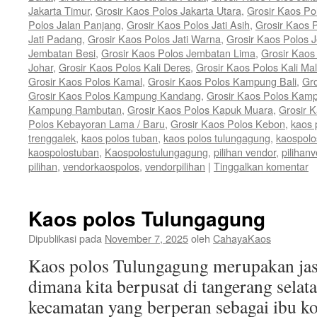
Jakarta Timur
,
Grosir Kaos Polos Jakarta Utara
,
Grosir Kaos P
Polos Jalan Panjang
,
Grosir Kaos Polos Jati Asih
,
Grosir Kaos P
Jati Padang
,
Grosir Kaos Polos Jati Warna
,
Grosir Kaos Polos 
Jembatan Besi
,
Grosir Kaos Polos Jembatan Lima
,
Grosir Kaos
Johar
,
Grosir Kaos Polos Kali Deres
,
Grosir Kaos Polos Kali Ma
Grosir Kaos Polos Kamal
,
Grosir Kaos Polos Kampung Bali
,
Gr
Grosir Kaos Polos Kampung Kandang
,
Grosir Kaos Polos Kam
Kampung Rambutan
,
Grosir Kaos Polos Kapuk Muara
,
Grosir 
Polos Kebayoran Lama / Baru
,
Grosir Kaos Polos Kebon
,
kaos 
trenggalek
,
kaos polos tuban
,
kaos polos tulungagung
,
kaospolo
kaospolostuban
,
Kaospolostulungagung
,
pilihan vendor
,
pilihan
pilihan
,
vendorkaospolos
,
vendorpilihan
|
Tinggalkan komentar
Kaos polos Tulungagung
Dipublikasi pada
November 7, 2025
oleh
CahayaKaos
Kaos polos Tulungagung merupakan jas
dimana kita berpusat di tangerang sela
kecamatan yang berperan sebagai ibu k