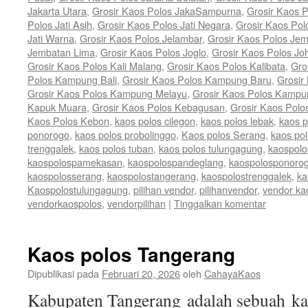
Jakarta Utara
,
Grosir Kaos Polos JakaSampurna
,
Grosir Kaos P
Polos Jati Asih
,
Grosir Kaos Polos Jati Negara
,
Grosir Kaos Pol
Jati Warna
,
Grosir Kaos Polos Jelambar
,
Grosir Kaos Polos Jem
Jembatan Lima
,
Grosir Kaos Polos Joglo
,
Grosir Kaos Polos Jo
Grosir Kaos Polos Kali Malang
,
Grosir Kaos Polos Kalibata
,
Gro
Polos Kampung Bali
,
Grosir Kaos Polos Kampung Baru
,
Grosir
Grosir Kaos Polos Kampung Melayu
,
Grosir Kaos Polos Kamp
Kapuk Muara
,
Grosir Kaos Polos Kebagusan
,
Grosir Kaos Polo
Kaos Polos Kebon
,
kaos polos cilegon
,
kaos polos lebak
,
kaos 
ponorogo
,
kaos polos probolinggo
,
Kaos polos Serang
,
kaos po
trenggalek
,
kaos polos tuban
,
kaos polos tulungagung
,
kaospolo
kaospolospamekasan
,
kaospolospandeglang
,
kaospolosponoro
kaospolosserang
,
kaospolostangerang
,
kaospolostrenggalek
,
ka
Kaospolostulungagung
,
pilihan vendor
,
pilihanvendor
,
vendor ka
vendorkaospolos
,
vendorpilihan
|
Tinggalkan komentar
Kaos polos Tangerang
Dipublikasi pada
Februari 20, 2026
oleh
CahayaKaos
Kabupaten Tangerang adalah sebuah kab