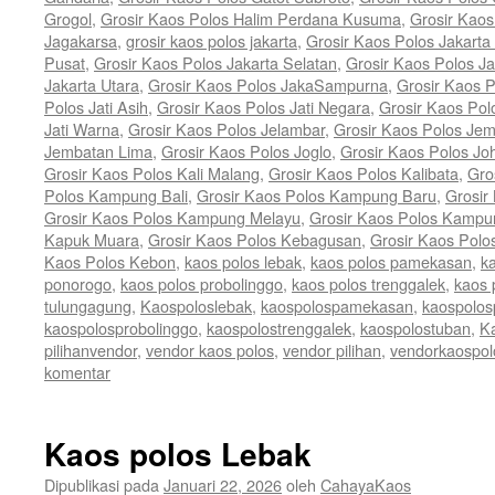
Grogol
,
Grosir Kaos Polos Halim Perdana Kusuma
,
Grosir Kaos
Jagakarsa
,
grosir kaos polos jakarta
,
Grosir Kaos Polos Jakarta
Pusat
,
Grosir Kaos Polos Jakarta Selatan
,
Grosir Kaos Polos Ja
Jakarta Utara
,
Grosir Kaos Polos JakaSampurna
,
Grosir Kaos P
Polos Jati Asih
,
Grosir Kaos Polos Jati Negara
,
Grosir Kaos Pol
Jati Warna
,
Grosir Kaos Polos Jelambar
,
Grosir Kaos Polos Jem
Jembatan Lima
,
Grosir Kaos Polos Joglo
,
Grosir Kaos Polos Jo
Grosir Kaos Polos Kali Malang
,
Grosir Kaos Polos Kalibata
,
Gro
Polos Kampung Bali
,
Grosir Kaos Polos Kampung Baru
,
Grosir
Grosir Kaos Polos Kampung Melayu
,
Grosir Kaos Polos Kamp
Kapuk Muara
,
Grosir Kaos Polos Kebagusan
,
Grosir Kaos Polo
Kaos Polos Kebon
,
kaos polos lebak
,
kaos polos pamekasan
,
k
ponorogo
,
kaos polos probolinggo
,
kaos polos trenggalek
,
kaos 
tulungagung
,
Kaospoloslebak
,
kaospolospamekasan
,
kaospolos
kaospolosprobolinggo
,
kaospolostrenggalek
,
kaospolostuban
,
K
pilihanvendor
,
vendor kaos polos
,
vendor pilihan
,
vendorkaospol
komentar
Kaos polos Lebak
Dipublikasi pada
Januari 22, 2026
oleh
CahayaKaos