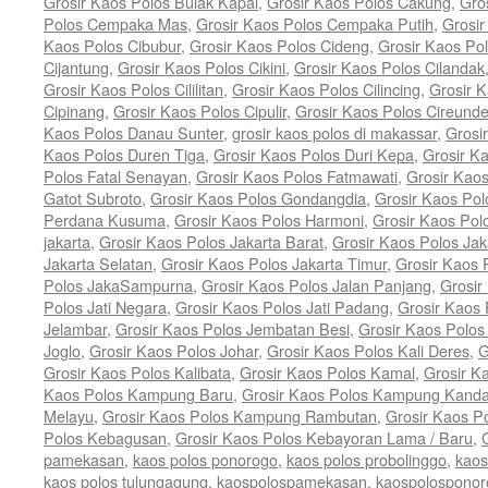
Grosir Kaos Polos Bulak Kapal
,
Grosir Kaos Polos Cakung
,
Gro
Polos Cempaka Mas
,
Grosir Kaos Polos Cempaka Putih
,
Grosi
Kaos Polos Cibubur
,
Grosir Kaos Polos Cideng
,
Grosir Kaos Pol
Cijantung
,
Grosir Kaos Polos Cikini
,
Grosir Kaos Polos Cilandak
Grosir Kaos Polos Cililitan
,
Grosir Kaos Polos Cilincing
,
Grosir K
Cipinang
,
Grosir Kaos Polos Cipulir
,
Grosir Kaos Polos Cireund
Kaos Polos Danau Sunter
,
grosir kaos polos di makassar
,
Grosi
Kaos Polos Duren Tiga
,
Grosir Kaos Polos Duri Kepa
,
Grosir K
Polos Fatal Senayan
,
Grosir Kaos Polos Fatmawati
,
Grosir Kao
Gatot Subroto
,
Grosir Kaos Polos Gondangdia
,
Grosir Kaos Pol
Perdana Kusuma
,
Grosir Kaos Polos Harmoni
,
Grosir Kaos Pol
jakarta
,
Grosir Kaos Polos Jakarta Barat
,
Grosir Kaos Polos Jak
Jakarta Selatan
,
Grosir Kaos Polos Jakarta Timur
,
Grosir Kaos 
Polos JakaSampurna
,
Grosir Kaos Polos Jalan Panjang
,
Grosir
Polos Jati Negara
,
Grosir Kaos Polos Jati Padang
,
Grosir Kaos 
Jelambar
,
Grosir Kaos Polos Jembatan Besi
,
Grosir Kaos Polo
Joglo
,
Grosir Kaos Polos Johar
,
Grosir Kaos Polos Kali Deres
,
G
Grosir Kaos Polos Kalibata
,
Grosir Kaos Polos Kamal
,
Grosir K
Kaos Polos Kampung Baru
,
Grosir Kaos Polos Kampung Kand
Melayu
,
Grosir Kaos Polos Kampung Rambutan
,
Grosir Kaos P
Polos Kebagusan
,
Grosir Kaos Polos Kebayoran Lama / Baru
,
pamekasan
,
kaos polos ponorogo
,
kaos polos probolinggo
,
kaos
kaos polos tulungagung
,
kaospolospamekasan
,
kaospolosponor