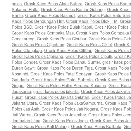
polos
,
Grosir Kaos Polos Alam Sutera
,
Grosir Kaos Polos Bam
Sokarno Hatta
,
Grosir Kaos Polos Bantar Gebang
,
Grosir Kaos
Barito
,
Grosir Kaos Polos Basmoll
,
Grosir Kaos Polos Batu Sari
Kaos Polos Bendungan Hilir
,
Grosir Kaos Polos Blok – M
,
Grosi
Polos BSD
,
Grosir Kaos Polos Bulak Kapal
,
Grosir Kaos Polos
Grosir Kaos Polos Cempaka Mas
,
Grosir Kaos Polos Cempaka 
Cengkareng
,
Grosir Kaos Polos Cibubur
,
Grosir Kaos Polos Cid
Grosir Kaos Polos Cijantung
,
Grosir Kaos Polos Cikini
,
Grosir K
Polos Cilangkap
,
Grosir Kaos Polos Cililitan
,
Grosir Kaos Polos C
Grosir Kaos Polos Cipinang
,
Grosir Kaos Polos Cipulir
,
Grosir K
Polos Condet
,
Grosir Kaos Polos Danau Sunter
,
grosir kaos pol
Duren Sawit
,
Grosir Kaos Polos Duren Tiga
,
Grosir Kaos Polos 
Kosambi
,
Grosir Kaos Polos Fatal Senayan
,
Grosir Kaos Polos 
Gandaria
,
Grosir Kaos Polos Gatot Subroto
,
Grosir Kaos Polos
Grogol
,
Grosir Kaos Polos Halim Perdana Kusuma
,
Grosir Kaos
Jagakarsa
,
grosir kaos polos jakarta
,
Grosir Kaos Polos Jakarta
Pusat
,
Grosir Kaos Polos Jakarta Selatan
,
Grosir Kaos Polos Ja
Jakarta Utara
,
Grosir Kaos Polos JakaSampurna
,
Grosir Kaos P
Polos Jati Asih
,
Grosir Kaos Polos Jati Negara
,
Grosir Kaos Pol
Jati Warna
,
Grosir Kaos Polos Jelambar
,
Grosir Kaos Polos Jem
Jembatan Lima
,
Grosir Kaos Polos Joglo
,
Grosir Kaos Polos Jo
Grosir Kaos Polos Kali Malang
,
Grosir Kaos Polos Kalibata
,
Gro