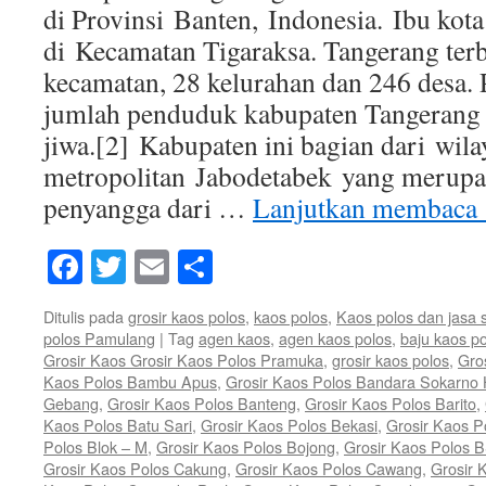
di Provinsi Banten, Indonesia. Ibu kota
di Kecamatan Tigaraksa. Tangerang ter
kecamatan, 28 kelurahan dan 246 desa. 
jumlah penduduk kabupaten Tangerang 
jiwa.[2] Kabupaten ini bagian dari wila
metropolitan Jabodetabek yang merupa
penyangga dari …
Lanjutkan membaca
Facebook
Twitter
Email
Share
Ditulis pada
grosir kaos polos
,
kaos polos
,
Kaos polos dan jasa 
polos Pamulang
|
Tag
agen kaos
,
agen kaos polos
,
baju kaos p
Grosir Kaos Grosir Kaos Polos Pramuka
,
grosir kaos polos
,
Gro
Kaos Polos Bambu Apus
,
Grosir Kaos Polos Bandara Sokarno 
Gebang
,
Grosir Kaos Polos Banteng
,
Grosir Kaos Polos Barito
,
Kaos Polos Batu Sari
,
Grosir Kaos Polos Bekasi
,
Grosir Kaos P
Polos Blok – M
,
Grosir Kaos Polos Bojong
,
Grosir Kaos Polos 
Grosir Kaos Polos Cakung
,
Grosir Kaos Polos Cawang
,
Grosir