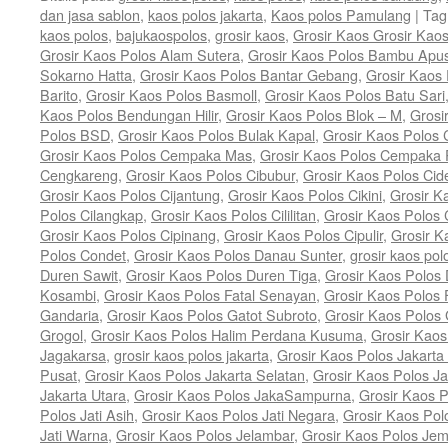
dan jasa sablon
,
kaos polos jakarta
,
Kaos polos Pamulang
|
Tag
kaos polos
,
bajukaospolos
,
grosir kaos
,
Grosir Kaos Grosir Kao
Grosir Kaos Polos Alam Sutera
,
Grosir Kaos Polos Bambu Apu
Sokarno Hatta
,
Grosir Kaos Polos Bantar Gebang
,
Grosir Kaos
Barito
,
Grosir Kaos Polos Basmoll
,
Grosir Kaos Polos Batu Sari
Kaos Polos Bendungan Hilir
,
Grosir Kaos Polos Blok – M
,
Grosi
Polos BSD
,
Grosir Kaos Polos Bulak Kapal
,
Grosir Kaos Polos
Grosir Kaos Polos Cempaka Mas
,
Grosir Kaos Polos Cempaka 
Cengkareng
,
Grosir Kaos Polos Cibubur
,
Grosir Kaos Polos Cid
Grosir Kaos Polos Cijantung
,
Grosir Kaos Polos Cikini
,
Grosir K
Polos Cilangkap
,
Grosir Kaos Polos Cililitan
,
Grosir Kaos Polos C
Grosir Kaos Polos Cipinang
,
Grosir Kaos Polos Cipulir
,
Grosir K
Polos Condet
,
Grosir Kaos Polos Danau Sunter
,
grosir kaos pol
Duren Sawit
,
Grosir Kaos Polos Duren Tiga
,
Grosir Kaos Polos 
Kosambi
,
Grosir Kaos Polos Fatal Senayan
,
Grosir Kaos Polos 
Gandaria
,
Grosir Kaos Polos Gatot Subroto
,
Grosir Kaos Polos
Grogol
,
Grosir Kaos Polos Halim Perdana Kusuma
,
Grosir Kaos
Jagakarsa
,
grosir kaos polos jakarta
,
Grosir Kaos Polos Jakarta
Pusat
,
Grosir Kaos Polos Jakarta Selatan
,
Grosir Kaos Polos Ja
Jakarta Utara
,
Grosir Kaos Polos JakaSampurna
,
Grosir Kaos P
Polos Jati Asih
,
Grosir Kaos Polos Jati Negara
,
Grosir Kaos Pol
Jati Warna
,
Grosir Kaos Polos Jelambar
,
Grosir Kaos Polos Jem