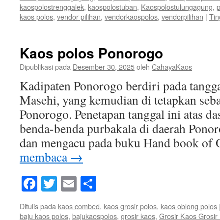
kaospolostrenggalek
,
kaospolostuban
,
Kaospolostulungagung
,
p
kaos polos
,
vendor pilihan
,
vendorkaospolos
,
vendorpilihan
|
Tin
Kaos polos Ponorogo
Dipublikasi pada
Desember 30, 2025
oleh
CahayaKaos
Kadipaten Ponorogo berdiri pada tangg
Masehi, yang kemudian di tetapkan sebag
Ponorogo. Penetapan tanggal ini atas da
benda-benda purbakala di daerah Ponor
dan mengacu pada buku Hand book of 
membaca
→
Facebook
Twitter
Email
Share
Ditulis pada
kaos combed
,
kaos grosir polos
,
kaos oblong polos
baju kaos polos
,
bajukaospolos
,
grosir kaos
,
Grosir Kaos Grosi