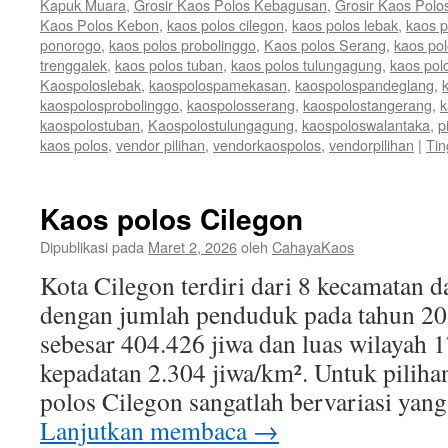
Kapuk Muara
,
Grosir Kaos Polos Kebagusan
,
Grosir Kaos Polo
Kaos Polos Kebon
,
kaos polos cilegon
,
kaos polos lebak
,
kaos 
ponorogo
,
kaos polos probolinggo
,
Kaos polos Serang
,
kaos po
trenggalek
,
kaos polos tuban
,
kaos polos tulungagung
,
kaos pol
Kaospoloslebak
,
kaospolospamekasan
,
kaospolospandeglang
,
kaospolosprobolinggo
,
kaospolosserang
,
kaospolostangerang
,
k
kaospolostuban
,
Kaospolostulungagung
,
kaospoloswalantaka
,
p
kaos polos
,
vendor pilihan
,
vendorkaospolos
,
vendorpilihan
|
Tin
Kaos polos Cilegon
Dipublikasi pada
Maret 2, 2026
oleh
CahayaKaos
Kota Cilegon terdiri dari 8 kecamatan 
dengan jumlah penduduk pada tahun 20
sebesar 404.426 jiwa dan luas wilayah 
kepadatan 2.304 jiwa/km². Untuk piliha
polos Cilegon sangatlah bervariasi yan
Lanjutkan membaca
→