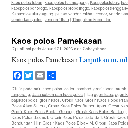
kaos polos tuban
,
kaos polos tulungagung
,
Kaospoloslebak
,
kao
kaospolosponorogo
,
kaospolosprobolinggo
,
kaospolostrenggale
Kaospolostulungagung
,
pilihan vendor
,
pilihanvendor
,
vendor ka
vendorkaospolos
,
vendorpilihan
|
Tinggalkan komentar
Kaos polos Pamekasan
Dipublikasi pada
Januari 21, 2026
oleh
CahayaKaos
Kaos polos Pamekesan
Lanjutkan mem
Facebook
Twitter
Email
Share
Ditulis pada
baju kaos polos
,
cotton combed
,
grosir kaos murah
tangerang
,
Jasa sablon dan kaos polos
|
Tag
agen kaos
,
agen k
bajukaospolos
,
grosir kaos
,
Grosir Kaos Grosir Kaos Polos Pra
Polos Alam Sutera
,
Grosir Kaos Polos Bambu Apus
,
Grosir Ka
Grosir Kaos Polos Bantar Gebang
,
Grosir Kaos Polos Banteng
,
Kaos Polos Basmoll
,
Grosir Kaos Polos Batu Sari
,
Grosir Kaos 
Bendungan Hilir
,
Grosir Kaos Polos Blok – M
,
Grosir Kaos Polo