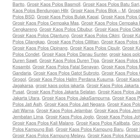
Barito
,
Grosir Kaos Polos Basmoll
,
Grosir Kaos Polos Batu Sari
Kaos Polos Bendungan Hilir
,
Grosir Kaos Polos Blok – M
,
Grosi
Polos BSD
,
Grosir Kaos Polos Bulak Kapal
,
Grosir Kaos Polos
Grosir Kaos Polos Cempaka Mas
,
Grosir Kaos Polos Cempaka 
Cengkareng
,
Grosir Kaos Polos Cibubur
,
Grosir Kaos Polos Cid
Grosir Kaos Polos Cijantung
,
Grosir Kaos Polos Cikini
,
Grosir K
Polos Cilangkap
,
Grosir Kaos Polos Cililitan
,
Grosir Kaos Polos C
Grosir Kaos Polos Cipinang
,
Grosir Kaos Polos Cipulir
,
Grosir K
Polos Condet
,
Grosir Kaos Polos Danau Sunter
,
grosir kaos pol
Duren Sawit
,
Grosir Kaos Polos Duren Tiga
,
Grosir Kaos Polos 
Kosambi
,
Grosir Kaos Polos Fatal Senayan
,
Grosir Kaos Polos 
Gandaria
,
Grosir Kaos Polos Gatot Subroto
,
Grosir Kaos Polos
Grogol
,
Grosir Kaos Polos Halim Perdana Kusuma
,
Grosir Kaos
Jagakarsa
,
grosir kaos polos jakarta
,
Grosir Kaos Polos Jakarta
Pusat
,
Grosir Kaos Polos Jakarta Selatan
,
Grosir Kaos Polos Ja
Jakarta Utara
,
Grosir Kaos Polos JakaSampurna
,
Grosir Kaos P
Polos Jati Asih
,
Grosir Kaos Polos Jati Negara
,
Grosir Kaos Pol
Jati Warna
,
Grosir Kaos Polos Jelambar
,
Grosir Kaos Polos Jem
Jembatan Lima
,
Grosir Kaos Polos Joglo
,
Grosir Kaos Polos Jo
Grosir Kaos Polos Kali Malang
,
Grosir Kaos Polos Kalibata
,
Gro
Polos Kampung Bali
,
Grosir Kaos Polos Kampung Baru
,
Grosir
Grosir Kaos Polos Kampung Melayu
,
Grosir Kaos Polos Kamp