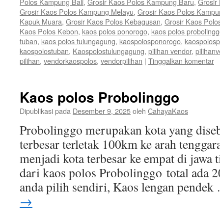
Polos Kampung Bali
,
Grosir Kaos Polos Kampung Baru
,
Grosir
Grosir Kaos Polos Kampung Melayu
,
Grosir Kaos Polos Kamp
Kapuk Muara
,
Grosir Kaos Polos Kebagusan
,
Grosir Kaos Polo
Kaos Polos Kebon
,
kaos polos ponorogo
,
kaos polos proboling
tuban
,
kaos polos tulungagung
,
kaospolosponorogo
,
kaospolosp
kaospolostuban
,
Kaospolostulungagung
,
pilihan vendor
,
pilihan
pilihan
,
vendorkaospolos
,
vendorpilihan
|
Tinggalkan komentar
Kaos polos Probolinggo
Dipublikasi pada
Desember 9, 2025
oleh
CahayaKaos
Probolinggo merupakan kota yang disebu
terbesar terletak 100km ke arah tenggar
menjadi kota terbesar ke empat di jawa 
dari kaos polos Probolinggo total ada 
anda pilih sendiri, Kaos lengan pende
→