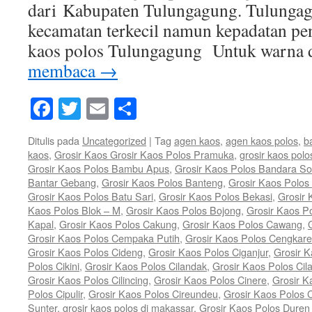
dari Kabupaten Tulungagung. Tulunga
kecamatan terkecil namun kepadatan pe
kaos polos Tulungagung Untuk warna
membaca
→
Facebook
Twitter
Email
Share
Ditulis pada
Uncategorized
|
Tag
agen kaos
,
agen kaos polos
,
b
kaos
,
Grosir Kaos Grosir Kaos Polos Pramuka
,
grosir kaos polo
Grosir Kaos Polos Bambu Apus
,
Grosir Kaos Polos Bandara So
Bantar Gebang
,
Grosir Kaos Polos Banteng
,
Grosir Kaos Polos 
Grosir Kaos Polos Batu Sari
,
Grosir Kaos Polos Bekasi
,
Grosir 
Kaos Polos Blok – M
,
Grosir Kaos Polos Bojong
,
Grosir Kaos P
Kapal
,
Grosir Kaos Polos Cakung
,
Grosir Kaos Polos Cawang
,
Grosir Kaos Polos Cempaka Putih
,
Grosir Kaos Polos Cengkar
Grosir Kaos Polos Cideng
,
Grosir Kaos Polos Ciganjur
,
Grosir K
Polos Cikini
,
Grosir Kaos Polos Cilandak
,
Grosir Kaos Polos Cil
Grosir Kaos Polos Cilincing
,
Grosir Kaos Polos Cinere
,
Grosir K
Polos Cipulir
,
Grosir Kaos Polos Cireundeu
,
Grosir Kaos Polos 
Sunter
,
grosir kaos polos di makassar
,
Grosir Kaos Polos Duren