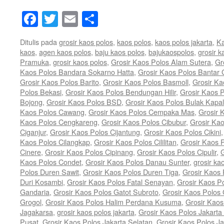
Facebook
Twitter
Email
Share
Ditulis pada
grosir kaos polos
,
kaos polos
,
kaos polos jakarta
,
Ka
kaos
,
agen kaos polos
,
baju kaos polos
,
bajukaospolos
,
grosir k
Pramuka
,
grosir kaos polos
,
Grosir Kaos Polos Alam Sutera
,
Gr
Kaos Polos Bandara Sokarno Hatta
,
Grosir Kaos Polos Bantar
Grosir Kaos Polos Barito
,
Grosir Kaos Polos Basmoll
,
Grosir Ka
Polos Bekasi
,
Grosir Kaos Polos Bendungan Hilir
,
Grosir Kaos P
Bojong
,
Grosir Kaos Polos BSD
,
Grosir Kaos Polos Bulak Kapal
Kaos Polos Cawang
,
Grosir Kaos Polos Cempaka Mas
,
Grosir 
Kaos Polos Cengkareng
,
Grosir Kaos Polos Cibubur
,
Grosir Ka
Ciganjur
,
Grosir Kaos Polos Cijantung
,
Grosir Kaos Polos Cikini
Kaos Polos Cilangkap
,
Grosir Kaos Polos Cililitan
,
Grosir Kaos P
Cinere
,
Grosir Kaos Polos Cipinang
,
Grosir Kaos Polos Cipulir
,
G
Kaos Polos Condet
,
Grosir Kaos Polos Danau Sunter
,
grosir ka
Polos Duren Sawit
,
Grosir Kaos Polos Duren Tiga
,
Grosir Kaos 
Duri Kosambi
,
Grosir Kaos Polos Fatal Senayan
,
Grosir Kaos P
Gandaria
,
Grosir Kaos Polos Gatot Subroto
,
Grosir Kaos Polos
Grogol
,
Grosir Kaos Polos Halim Perdana Kusuma
,
Grosir Kaos
Jagakarsa
,
grosir kaos polos jakarta
,
Grosir Kaos Polos Jakarta
Pusat
,
Grosir Kaos Polos Jakarta Selatan
,
Grosir Kaos Polos Ja