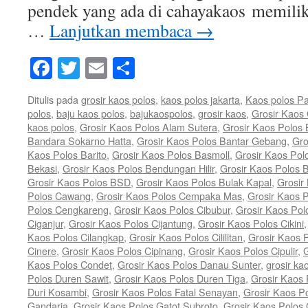
pendek yang ada di cahayakaos memili
…
Lanjutkan membaca
→
Facebook
Twitter
Email
Share
Ditulis pada
grosir kaos polos
,
kaos polos jakarta
,
Kaos polos P
polos
,
baju kaos polos
,
bajukaospolos
,
grosir kaos
,
Grosir Kaos
kaos polos
,
Grosir Kaos Polos Alam Sutera
,
Grosir Kaos Polos
Bandara Sokarno Hatta
,
Grosir Kaos Polos Bantar Gebang
,
Gro
Kaos Polos Barito
,
Grosir Kaos Polos Basmoll
,
Grosir Kaos Pol
Bekasi
,
Grosir Kaos Polos Bendungan Hilir
,
Grosir Kaos Polos 
Grosir Kaos Polos BSD
,
Grosir Kaos Polos Bulak Kapal
,
Grosir
Polos Cawang
,
Grosir Kaos Polos Cempaka Mas
,
Grosir Kaos 
Polos Cengkareng
,
Grosir Kaos Polos Cibubur
,
Grosir Kaos Pol
Ciganjur
,
Grosir Kaos Polos Cijantung
,
Grosir Kaos Polos Cikini
Kaos Polos Cilangkap
,
Grosir Kaos Polos Cililitan
,
Grosir Kaos P
Cinere
,
Grosir Kaos Polos Cipinang
,
Grosir Kaos Polos Cipulir
,
G
Kaos Polos Condet
,
Grosir Kaos Polos Danau Sunter
,
grosir ka
Polos Duren Sawit
,
Grosir Kaos Polos Duren Tiga
,
Grosir Kaos 
Duri Kosambi
,
Grosir Kaos Polos Fatal Senayan
,
Grosir Kaos P
Gandaria
,
Grosir Kaos Polos Gatot Subroto
,
Grosir Kaos Polos