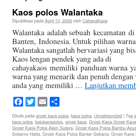
Kaos polos Walantaka
Dipublikasi pada
April 13, 2026
oleh
CahayaKaos
Walantaka adalah sebuah kecamatan di 
Banten, Indonesia. Untuk pilihan warna
Walantaka sangatlah bervariasi yang bisa
Kaos lengan pendek yang ada di
cahayakaos memiliki panduan warna ya
warna yang menarik dan penuh dengan 
anda yang memiliki …
Lanjutkan mem
Facebook
Twitter
Email
Share
Ditulis pada
grosir kaos polos
,
kaos polos
,
Uncategorized
|
Tag
kaos polos
,
bajukaospolos
,
grosir kaos
,
Grosir Kaos Grosir Kao
Grosir Kaos Polos Alam Sutera
,
Grosir Kaos Polos Bambu Apu
Sokarno Hatta
,
Grosir Kaos Polos Bantar Gebang
,
Grosir Kaos