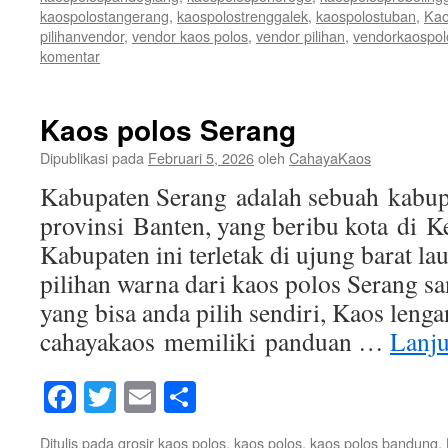
kaospolostangerang
,
kaospolostrenggalek
,
kaospolostuban
,
Kao
pilihanvendor
,
vendor kaos polos
,
vendor pilihan
,
vendorkaospol
komentar
Kaos polos Serang
Dipublikasi pada
Februari 5, 2026
oleh
CahayaKaos
Kabupaten Serang adalah sebuah kabupa
provinsi Banten, yang beribu kota di K
Kabupaten ini terletak di ujung barat l
pilihan warna dari kaos polos Serang sa
yang bisa anda pilih sendiri, Kaos leng
cahayakaos memiliki panduan …
Lanj
Facebook
Twitter
Email
Share
Ditulis pada
grosir kaos polos
,
kaos polos
,
kaos polos bandung
,