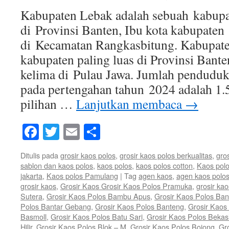
Kabupaten Lebak adalah sebuah kabupat
di Provinsi Banten, Ibu kota kabupaten i
di Kecamatan Rangkasbitung. Kabupat
kabupaten paling luas di Provinsi Bante
kelima di Pulau Jawa. Jumlah pendudu
pada pertengahan tahun 2024 adalah 1.
pilihan …
Lanjutkan membaca
→
Facebook
Twitter
Email
Share
Ditulis pada
grosir kaos polos
,
grosir kaos polos berkualitas
,
gro
sablon dan kaos polos
,
kaos polos
,
kaos polos cotton
,
Kaos polo
jakarta
,
Kaos polos Pamulang
|
Tag
agen kaos
,
agen kaos polo
grosir kaos
,
Grosir Kaos Grosir Kaos Polos Pramuka
,
grosir kao
Sutera
,
Grosir Kaos Polos Bambu Apus
,
Grosir Kaos Polos Ban
Polos Bantar Gebang
,
Grosir Kaos Polos Banteng
,
Grosir Kaos 
Basmoll
,
Grosir Kaos Polos Batu Sari
,
Grosir Kaos Polos Bekas
Hilir
,
Grosir Kaos Polos Blok – M
,
Grosir Kaos Polos Bojong
,
Gr