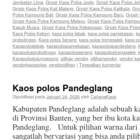
Jembatan Lima
,
Grosir Kaos Polos Joglo
,
Grosir Kaos Polos Jo
Grosir Kaos Polos Kali Malang
,
Grosir Kaos Polos Kalibata
,
Gro
Polos Kampung Bali
,
Grosir Kaos Polos Kampung Baru
,
Grosir
Grosir Kaos Polos Kampung Melayu
,
Grosir Kaos Polos Kamp
Kapuk Muara
,
Grosir Kaos Polos Kebagusan
,
Grosir Kaos Polo
Kaos Polos Kebon
,
kaos polos lebak
,
kaos polos pamekasan
,
k
probolinggo
,
Kaos polos Serang
,
kaos polos trenggalek
,
kaos po
Kaospoloslebak
,
kaospolospamekasan
,
kaospolospandeglang
,
kaospolosprobolinggo
,
kaospolosserang
,
kaospolostrenggalek
,
Kaospolostulungagung
,
pilihan vendor
,
pilihanvendor
,
vendor ka
vendorkaospolos
,
vendorpilihan
|
Tinggalkan komentar
Kaos polos Pandeglang
Dipublikasi pada
Januari 24, 2026
oleh
CahayaKaos
Kabupaten Pandeglang adalah sebuah ka
di Provinsi Banten, yang ber ibu kota 
Pandeglang. Untuk pilihan warna dari 
sangatlah bervariasi yang bisa anda pili