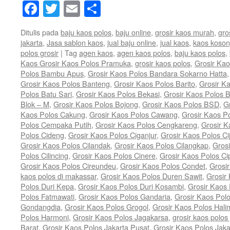
Facebook
Twitter
Email
Share
Ditulis pada
baju kaos polos
,
baju online
,
grosir kaos murah
,
gro
jakarta
,
Jasa sablon kaos
,
jual baju online
,
jual kaos
,
kaos koso
polos grosir
|
Tag
agen kaos
,
agen kaos polos
,
baju kaos polos
,
Kaos Grosir Kaos Polos Pramuka
,
grosir kaos polos
,
Grosir Kao
Polos Bambu Apus
,
Grosir Kaos Polos Bandara Sokarno Hatta
Grosir Kaos Polos Banteng
,
Grosir Kaos Polos Barito
,
Grosir K
Polos Batu Sari
,
Grosir Kaos Polos Bekasi
,
Grosir Kaos Polos B
Blok – M
,
Grosir Kaos Polos Bojong
,
Grosir Kaos Polos BSD
,
G
Kaos Polos Cakung
,
Grosir Kaos Polos Cawang
,
Grosir Kaos 
Polos Cempaka Putih
,
Grosir Kaos Polos Cengkareng
,
Grosir K
Polos Cideng
,
Grosir Kaos Polos Ciganjur
,
Grosir Kaos Polos Ci
Grosir Kaos Polos Cilandak
,
Grosir Kaos Polos Cilangkap
,
Grosi
Polos Cilincing
,
Grosir Kaos Polos Cinere
,
Grosir Kaos Polos Ci
Grosir Kaos Polos Cireundeu
,
Grosir Kaos Polos Condet
,
Grosi
kaos polos di makassar
,
Grosir Kaos Polos Duren Sawit
,
Grosir
Polos Duri Kepa
,
Grosir Kaos Polos Duri Kosambi
,
Grosir Kaos
Polos Fatmawati
,
Grosir Kaos Polos Gandaria
,
Grosir Kaos Pol
Gondangdia
,
Grosir Kaos Polos Grogol
,
Grosir Kaos Polos Hal
Polos Harmoni
,
Grosir Kaos Polos Jagakarsa
,
grosir kaos polos 
Barat
,
Grosir Kaos Polos Jakarta Pusat
,
Grosir Kaos Polos Jaka