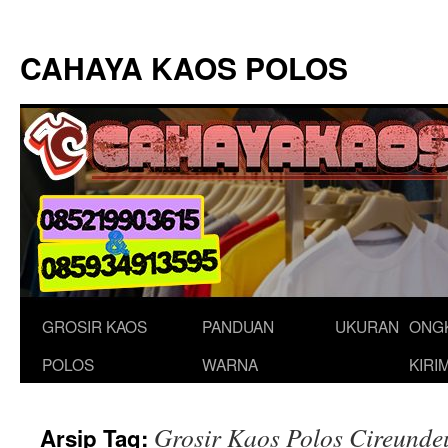
Langsung
ke
CAHAYA KAOS POLOS
isi
GROSIR KAOS
PANDUAN
UKURAN
ONG
POLOS
WARNA
KIRI
Grosir Kaos Polos Cireunde
Arsip Tag: