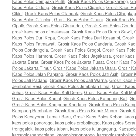
Kaos Polos Cempaka Putih
,
Grosir Kaos Polos Cengkareng
,
Gr
Kaos Polos Cideng
,
Grosir Kaos Polos Ciganjur
,
Grosir Kaos Po
Cikini
,
Grosir Kaos Polos Cilandak
,
Grosir Kaos Polos Cilangkap
Kaos Polos Cilincing
,
Grosir Kaos Polos Cinere
,
Grosir Kaos Po
Cipulir
,
Grosir Kaos Polos Cireundeu
,
Grosir Kaos Polos Condet
grosir kaos polos di makassar
,
Grosir Kaos Polos Duren Sawit
,
Kaos Polos Duri Kepa
,
Grosir Kaos Polos Duri Kosambi
,
Grosir
Kaos Polos Fatmawati
,
Grosir Kaos Polos Gandaria
,
Grosir Kao
Polos Gondangdia
,
Grosir Kaos Polos Grogol
,
Grosir Kaos Pol
Kaos Polos Harmoni
,
Grosir Kaos Polos Jagakarsa
,
grosir kaos 
Jakarta Barat
,
Grosir Kaos Polos Jakarta Pusat
,
Grosir Kaos Po
Polos Jakarta Timur
,
Grosir Kaos Polos Jakarta Utara
,
Grosir K
Kaos Polos Jalan Panjang
,
Grosir Kaos Polos Jati Asih
,
Grosir 
Polos Jati Padang
,
Grosir Kaos Polos Jati Warna
,
Grosir Kaos 
Jembatan Besi
,
Grosir Kaos Polos Jembatan Lima
,
Grosir Kaos
Johar
,
Grosir Kaos Polos Kali Deres
,
Grosir Kaos Polos Kali Ma
Grosir Kaos Polos Kamal
,
Grosir Kaos Polos Kampung Bali
,
Gr
Grosir Kaos Polos Kampung Kandang
,
Grosir Kaos Polos Kam
Kampung Rambutan
,
Grosir Kaos Polos Kapuk Muara
,
Grosir 
Polos Kebayoran Lama / Baru
,
Grosir Kaos Polos Kebon
,
kaos 
kaos polos ponorogo
,
kaos polos probolinggo
,
Kaos polos Sera
trenggalek
,
kaos polos tuban
,
kaos polos tulungagung
,
Kaospolo
kaospolospandeglang
,
kaospolosponorogo
,
kaospolosproboling