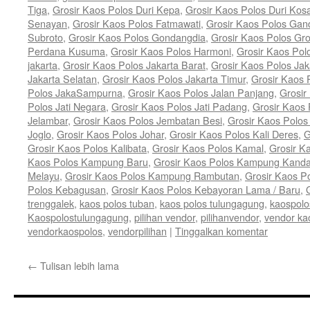
Tiga
,
Grosir Kaos Polos Duri Kepa
,
Grosir Kaos Polos Duri Kos
Senayan
,
Grosir Kaos Polos Fatmawati
,
Grosir Kaos Polos Gan
Subroto
,
Grosir Kaos Polos Gondangdia
,
Grosir Kaos Polos Gro
Perdana Kusuma
,
Grosir Kaos Polos Harmoni
,
Grosir Kaos Pol
jakarta
,
Grosir Kaos Polos Jakarta Barat
,
Grosir Kaos Polos Jak
Jakarta Selatan
,
Grosir Kaos Polos Jakarta Timur
,
Grosir Kaos 
Polos JakaSampurna
,
Grosir Kaos Polos Jalan Panjang
,
Grosir
Polos Jati Negara
,
Grosir Kaos Polos Jati Padang
,
Grosir Kaos 
Jelambar
,
Grosir Kaos Polos Jembatan Besi
,
Grosir Kaos Polo
Joglo
,
Grosir Kaos Polos Johar
,
Grosir Kaos Polos Kali Deres
,
G
Grosir Kaos Polos Kalibata
,
Grosir Kaos Polos Kamal
,
Grosir K
Kaos Polos Kampung Baru
,
Grosir Kaos Polos Kampung Kand
Melayu
,
Grosir Kaos Polos Kampung Rambutan
,
Grosir Kaos P
Polos Kebagusan
,
Grosir Kaos Polos Kebayoran Lama / Baru
,
trenggalek
,
kaos polos tuban
,
kaos polos tulungagung
,
kaospolo
Kaospolostulungagung
,
pilihan vendor
,
pilihanvendor
,
vendor ka
vendorkaospolos
,
vendorpilihan
|
Tinggalkan komentar
←
Tulisan lebih lama