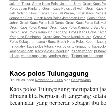
Jakarta Timur
,
Grosir Kaos Polos Jakarta Utara
,
Grosir Kaos P
Polos Jalan Panjang
,
Grosir Kaos Polos Jati Asih
,
Grosir Kaos P
Jati Padang
,
Grosir Kaos Polos Jati Warna
,
Grosir Kaos Polos 
Jembatan Besi
,
Grosir Kaos Polos Jembatan Lima
,
Grosir Kaos
Johar
,
Grosir Kaos Polos Kali Deres
,
Grosir Kaos Polos Kali Ma
Grosir Kaos Polos Kamal
,
Grosir Kaos Polos Kampung Bali
,
Gr
Grosir Kaos Polos Kampung Kandang
,
Grosir Kaos Polos Kam
Kampung Rambutan
,
Grosir Kaos Polos Kapuk Muara
,
Grosir 
Polos Kebayoran Lama / Baru
,
Grosir Kaos Polos Kebon
,
kaos 
trenggalek
,
kaos polos tuban
,
kaos polos tulungagung
,
kaospolo
kaospolostuban
,
Kaospolostulungagung
,
pilihan vendor
,
pilihan
pilihan
,
vendorkaospolos
,
vendorpilihan
|
Tinggalkan komentar
Kaos polos Tulungagung
Dipublikasi pada
November 7, 2025
oleh
CahayaKaos
Kaos polos Tulungagung merupakan jas
dimana kita berpusat di tangerang sela
kecamatan yang berperan sebagai ibu k