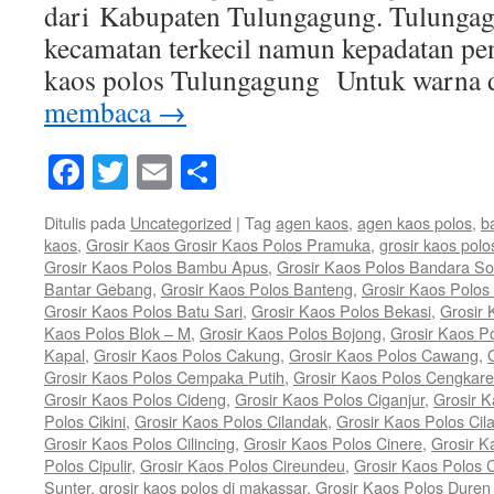
dari Kabupaten Tulungagung. Tulunga
kecamatan terkecil namun kepadatan pe
kaos polos Tulungagung Untuk warna
membaca
→
Facebook
Twitter
Email
Share
Ditulis pada
Uncategorized
|
Tag
agen kaos
,
agen kaos polos
,
b
kaos
,
Grosir Kaos Grosir Kaos Polos Pramuka
,
grosir kaos polo
Grosir Kaos Polos Bambu Apus
,
Grosir Kaos Polos Bandara So
Bantar Gebang
,
Grosir Kaos Polos Banteng
,
Grosir Kaos Polos 
Grosir Kaos Polos Batu Sari
,
Grosir Kaos Polos Bekasi
,
Grosir 
Kaos Polos Blok – M
,
Grosir Kaos Polos Bojong
,
Grosir Kaos P
Kapal
,
Grosir Kaos Polos Cakung
,
Grosir Kaos Polos Cawang
,
Grosir Kaos Polos Cempaka Putih
,
Grosir Kaos Polos Cengkar
Grosir Kaos Polos Cideng
,
Grosir Kaos Polos Ciganjur
,
Grosir K
Polos Cikini
,
Grosir Kaos Polos Cilandak
,
Grosir Kaos Polos Cil
Grosir Kaos Polos Cilincing
,
Grosir Kaos Polos Cinere
,
Grosir K
Polos Cipulir
,
Grosir Kaos Polos Cireundeu
,
Grosir Kaos Polos 
Sunter
,
grosir kaos polos di makassar
,
Grosir Kaos Polos Duren