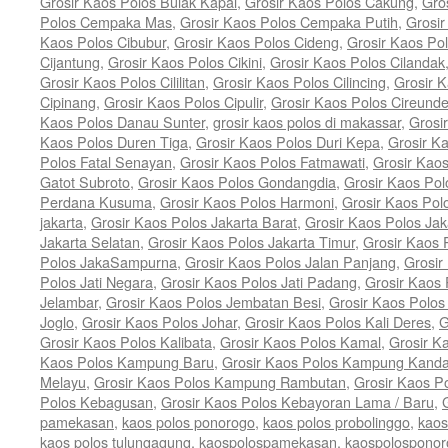
Grosir Kaos Polos Bulak Kapal
,
Grosir Kaos Polos Cakung
,
Gro
Polos Cempaka Mas
,
Grosir Kaos Polos Cempaka Putih
,
Grosi
Kaos Polos Cibubur
,
Grosir Kaos Polos Cideng
,
Grosir Kaos Pol
Cijantung
,
Grosir Kaos Polos Cikini
,
Grosir Kaos Polos Cilandak
Grosir Kaos Polos Cililitan
,
Grosir Kaos Polos Cilincing
,
Grosir K
Cipinang
,
Grosir Kaos Polos Cipulir
,
Grosir Kaos Polos Cireund
Kaos Polos Danau Sunter
,
grosir kaos polos di makassar
,
Grosi
Kaos Polos Duren Tiga
,
Grosir Kaos Polos Duri Kepa
,
Grosir K
Polos Fatal Senayan
,
Grosir Kaos Polos Fatmawati
,
Grosir Kao
Gatot Subroto
,
Grosir Kaos Polos Gondangdia
,
Grosir Kaos Pol
Perdana Kusuma
,
Grosir Kaos Polos Harmoni
,
Grosir Kaos Pol
jakarta
,
Grosir Kaos Polos Jakarta Barat
,
Grosir Kaos Polos Jak
Jakarta Selatan
,
Grosir Kaos Polos Jakarta Timur
,
Grosir Kaos 
Polos JakaSampurna
,
Grosir Kaos Polos Jalan Panjang
,
Grosir
Polos Jati Negara
,
Grosir Kaos Polos Jati Padang
,
Grosir Kaos 
Jelambar
,
Grosir Kaos Polos Jembatan Besi
,
Grosir Kaos Polo
Joglo
,
Grosir Kaos Polos Johar
,
Grosir Kaos Polos Kali Deres
,
G
Grosir Kaos Polos Kalibata
,
Grosir Kaos Polos Kamal
,
Grosir K
Kaos Polos Kampung Baru
,
Grosir Kaos Polos Kampung Kand
Melayu
,
Grosir Kaos Polos Kampung Rambutan
,
Grosir Kaos P
Polos Kebagusan
,
Grosir Kaos Polos Kebayoran Lama / Baru
,
pamekasan
,
kaos polos ponorogo
,
kaos polos probolinggo
,
kaos
kaos polos tulungagung
,
kaospolospamekasan
,
kaospolosponor