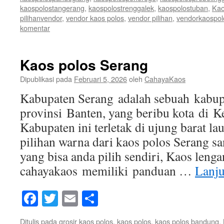
kaospolostangerang
,
kaospolostrenggalek
,
kaospolostuban
,
Kao
pilihanvendor
,
vendor kaos polos
,
vendor pilihan
,
vendorkaospol
komentar
Kaos polos Serang
Dipublikasi pada
Februari 5, 2026
oleh
CahayaKaos
Kabupaten Serang adalah sebuah kabupa
provinsi Banten, yang beribu kota di K
Kabupaten ini terletak di ujung barat l
pilihan warna dari kaos polos Serang sa
yang bisa anda pilih sendiri, Kaos leng
cahayakaos memiliki panduan …
Lanj
Facebook
Twitter
Email
Share
Ditulis pada
grosir kaos polos
,
kaos polos
,
kaos polos bandung
,