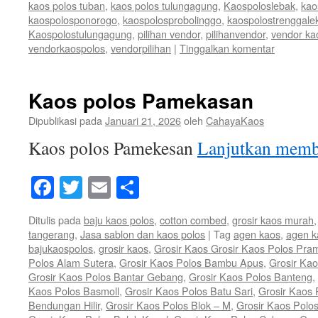
kaos polos tuban
,
kaos polos tulungagung
,
Kaospoloslebak
,
kao
kaospolosponorogo
,
kaospolosprobolinggo
,
kaospolostrenggale
Kaospolostulungagung
,
pilihan vendor
,
pilihanvendor
,
vendor ka
vendorkaospolos
,
vendorpilihan
|
Tinggalkan komentar
Kaos polos Pamekasan
Dipublikasi pada
Januari 21, 2026
oleh
CahayaKaos
Kaos polos Pamekesan
Lanjutkan mem
Facebook
Twitter
Email
Share
Ditulis pada
baju kaos polos
,
cotton combed
,
grosir kaos murah
tangerang
,
Jasa sablon dan kaos polos
|
Tag
agen kaos
,
agen k
bajukaospolos
,
grosir kaos
,
Grosir Kaos Grosir Kaos Polos Pra
Polos Alam Sutera
,
Grosir Kaos Polos Bambu Apus
,
Grosir Ka
Grosir Kaos Polos Bantar Gebang
,
Grosir Kaos Polos Banteng
,
Kaos Polos Basmoll
,
Grosir Kaos Polos Batu Sari
,
Grosir Kaos 
Bendungan Hilir
,
Grosir Kaos Polos Blok – M
,
Grosir Kaos Polo