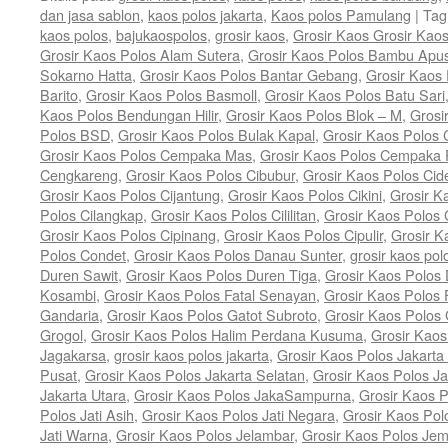
dan jasa sablon
,
kaos polos jakarta
,
Kaos polos Pamulang
|
Tag
kaos polos
,
bajukaospolos
,
grosir kaos
,
Grosir Kaos Grosir Kao
Grosir Kaos Polos Alam Sutera
,
Grosir Kaos Polos Bambu Apu
Sokarno Hatta
,
Grosir Kaos Polos Bantar Gebang
,
Grosir Kaos
Barito
,
Grosir Kaos Polos Basmoll
,
Grosir Kaos Polos Batu Sari
Kaos Polos Bendungan Hilir
,
Grosir Kaos Polos Blok – M
,
Grosi
Polos BSD
,
Grosir Kaos Polos Bulak Kapal
,
Grosir Kaos Polos
Grosir Kaos Polos Cempaka Mas
,
Grosir Kaos Polos Cempaka 
Cengkareng
,
Grosir Kaos Polos Cibubur
,
Grosir Kaos Polos Cid
Grosir Kaos Polos Cijantung
,
Grosir Kaos Polos Cikini
,
Grosir K
Polos Cilangkap
,
Grosir Kaos Polos Cililitan
,
Grosir Kaos Polos C
Grosir Kaos Polos Cipinang
,
Grosir Kaos Polos Cipulir
,
Grosir K
Polos Condet
,
Grosir Kaos Polos Danau Sunter
,
grosir kaos pol
Duren Sawit
,
Grosir Kaos Polos Duren Tiga
,
Grosir Kaos Polos 
Kosambi
,
Grosir Kaos Polos Fatal Senayan
,
Grosir Kaos Polos 
Gandaria
,
Grosir Kaos Polos Gatot Subroto
,
Grosir Kaos Polos
Grogol
,
Grosir Kaos Polos Halim Perdana Kusuma
,
Grosir Kaos
Jagakarsa
,
grosir kaos polos jakarta
,
Grosir Kaos Polos Jakarta
Pusat
,
Grosir Kaos Polos Jakarta Selatan
,
Grosir Kaos Polos Ja
Jakarta Utara
,
Grosir Kaos Polos JakaSampurna
,
Grosir Kaos P
Polos Jati Asih
,
Grosir Kaos Polos Jati Negara
,
Grosir Kaos Pol
Jati Warna
,
Grosir Kaos Polos Jelambar
,
Grosir Kaos Polos Jem