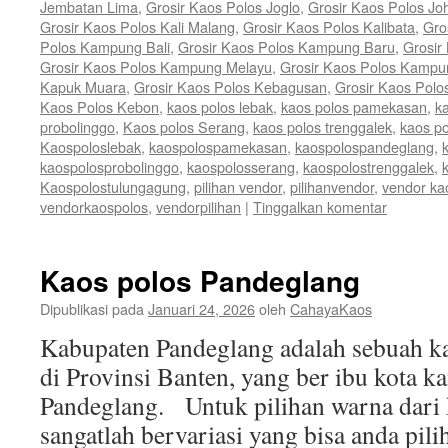
Jembatan Lima
,
Grosir Kaos Polos Joglo
,
Grosir Kaos Polos Jo
Grosir Kaos Polos Kali Malang
,
Grosir Kaos Polos Kalibata
,
Gro
Polos Kampung Bali
,
Grosir Kaos Polos Kampung Baru
,
Grosir
Grosir Kaos Polos Kampung Melayu
,
Grosir Kaos Polos Kamp
Kapuk Muara
,
Grosir Kaos Polos Kebagusan
,
Grosir Kaos Polo
Kaos Polos Kebon
,
kaos polos lebak
,
kaos polos pamekasan
,
k
probolinggo
,
Kaos polos Serang
,
kaos polos trenggalek
,
kaos po
Kaospoloslebak
,
kaospolospamekasan
,
kaospolospandeglang
,
kaospolosprobolinggo
,
kaospolosserang
,
kaospolostrenggalek
,
Kaospolostulungagung
,
pilihan vendor
,
pilihanvendor
,
vendor ka
vendorkaospolos
,
vendorpilihan
|
Tinggalkan komentar
Kaos polos Pandeglang
Dipublikasi pada
Januari 24, 2026
oleh
CahayaKaos
Kabupaten Pandeglang adalah sebuah ka
di Provinsi Banten, yang ber ibu kota 
Pandeglang. Untuk pilihan warna dari 
sangatlah bervariasi yang bisa anda pili