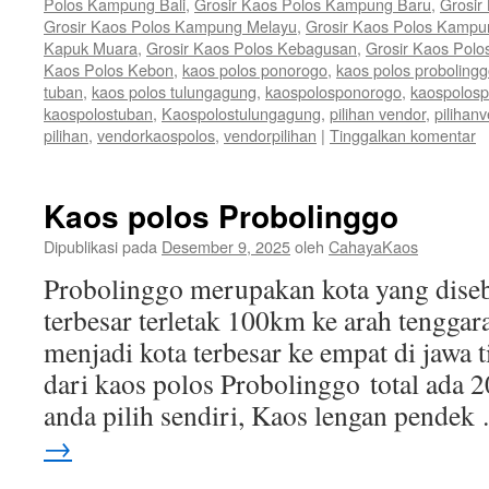
Polos Kampung Bali
,
Grosir Kaos Polos Kampung Baru
,
Grosir
Grosir Kaos Polos Kampung Melayu
,
Grosir Kaos Polos Kamp
Kapuk Muara
,
Grosir Kaos Polos Kebagusan
,
Grosir Kaos Polo
Kaos Polos Kebon
,
kaos polos ponorogo
,
kaos polos proboling
tuban
,
kaos polos tulungagung
,
kaospolosponorogo
,
kaospolosp
kaospolostuban
,
Kaospolostulungagung
,
pilihan vendor
,
pilihan
pilihan
,
vendorkaospolos
,
vendorpilihan
|
Tinggalkan komentar
Kaos polos Probolinggo
Dipublikasi pada
Desember 9, 2025
oleh
CahayaKaos
Probolinggo merupakan kota yang disebu
terbesar terletak 100km ke arah tenggar
menjadi kota terbesar ke empat di jawa 
dari kaos polos Probolinggo total ada 
anda pilih sendiri, Kaos lengan pende
→