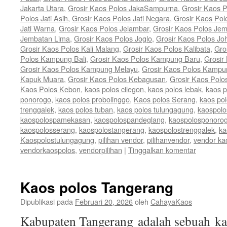
Jakarta Utara
,
Grosir Kaos Polos JakaSampurna
,
Grosir Kaos P
Polos Jati Asih
,
Grosir Kaos Polos Jati Negara
,
Grosir Kaos Pol
Jati Warna
,
Grosir Kaos Polos Jelambar
,
Grosir Kaos Polos Jem
Jembatan Lima
,
Grosir Kaos Polos Joglo
,
Grosir Kaos Polos Jo
Grosir Kaos Polos Kali Malang
,
Grosir Kaos Polos Kalibata
,
Gro
Polos Kampung Bali
,
Grosir Kaos Polos Kampung Baru
,
Grosir
Grosir Kaos Polos Kampung Melayu
,
Grosir Kaos Polos Kamp
Kapuk Muara
,
Grosir Kaos Polos Kebagusan
,
Grosir Kaos Polo
Kaos Polos Kebon
,
kaos polos cilegon
,
kaos polos lebak
,
kaos 
ponorogo
,
kaos polos probolinggo
,
Kaos polos Serang
,
kaos po
trenggalek
,
kaos polos tuban
,
kaos polos tulungagung
,
kaospolo
kaospolospamekasan
,
kaospolospandeglang
,
kaospolosponoro
kaospolosserang
,
kaospolostangerang
,
kaospolostrenggalek
,
ka
Kaospolostulungagung
,
pilihan vendor
,
pilihanvendor
,
vendor ka
vendorkaospolos
,
vendorpilihan
|
Tinggalkan komentar
Kaos polos Tangerang
Dipublikasi pada
Februari 20, 2026
oleh
CahayaKaos
Kabupaten Tangerang adalah sebuah kab