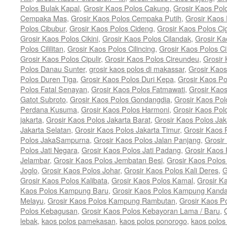
Polos Bulak Kapal
,
Grosir Kaos Polos Cakung
,
Grosir Kaos Po
Cempaka Mas
,
Grosir Kaos Polos Cempaka Putih
,
Grosir Kaos
Polos Cibubur
,
Grosir Kaos Polos Cideng
,
Grosir Kaos Polos Ci
Grosir Kaos Polos Cikini
,
Grosir Kaos Polos Cilandak
,
Grosir Ka
Polos Cililitan
,
Grosir Kaos Polos Cilincing
,
Grosir Kaos Polos C
Grosir Kaos Polos Cipulir
,
Grosir Kaos Polos Cireundeu
,
Grosir
Polos Danau Sunter
,
grosir kaos polos di makassar
,
Grosir Kaos
Polos Duren Tiga
,
Grosir Kaos Polos Duri Kepa
,
Grosir Kaos Po
Polos Fatal Senayan
,
Grosir Kaos Polos Fatmawati
,
Grosir Kao
Gatot Subroto
,
Grosir Kaos Polos Gondangdia
,
Grosir Kaos Pol
Perdana Kusuma
,
Grosir Kaos Polos Harmoni
,
Grosir Kaos Pol
jakarta
,
Grosir Kaos Polos Jakarta Barat
,
Grosir Kaos Polos Jak
Jakarta Selatan
,
Grosir Kaos Polos Jakarta Timur
,
Grosir Kaos 
Polos JakaSampurna
,
Grosir Kaos Polos Jalan Panjang
,
Grosir
Polos Jati Negara
,
Grosir Kaos Polos Jati Padang
,
Grosir Kaos 
Jelambar
,
Grosir Kaos Polos Jembatan Besi
,
Grosir Kaos Polo
Joglo
,
Grosir Kaos Polos Johar
,
Grosir Kaos Polos Kali Deres
,
G
Grosir Kaos Polos Kalibata
,
Grosir Kaos Polos Kamal
,
Grosir K
Kaos Polos Kampung Baru
,
Grosir Kaos Polos Kampung Kand
Melayu
,
Grosir Kaos Polos Kampung Rambutan
,
Grosir Kaos P
Polos Kebagusan
,
Grosir Kaos Polos Kebayoran Lama / Baru
,
lebak
,
kaos polos pamekasan
,
kaos polos ponorogo
,
kaos polos