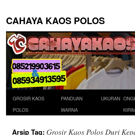
Langsung
ke
CAHAYA KAOS POLOS
isi
GROSIR KAOS
PANDUAN
UKURAN
ONG
POLOS
WARNA
KIRI
Grosir Kaos Polos Duri Kep
Arsip Tag: