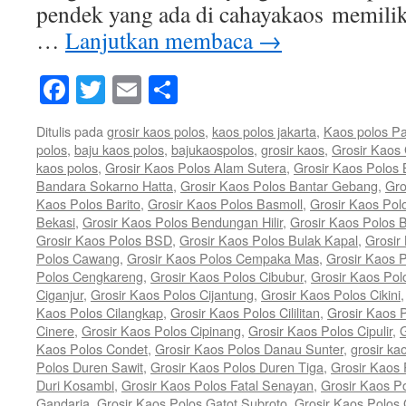
pendek yang ada di cahayakaos memili
…
Lanjutkan membaca
→
Facebook
Twitter
Email
Share
Ditulis pada
grosir kaos polos
,
kaos polos jakarta
,
Kaos polos P
polos
,
baju kaos polos
,
bajukaospolos
,
grosir kaos
,
Grosir Kaos
kaos polos
,
Grosir Kaos Polos Alam Sutera
,
Grosir Kaos Polos
Bandara Sokarno Hatta
,
Grosir Kaos Polos Bantar Gebang
,
Gro
Kaos Polos Barito
,
Grosir Kaos Polos Basmoll
,
Grosir Kaos Pol
Bekasi
,
Grosir Kaos Polos Bendungan Hilir
,
Grosir Kaos Polos 
Grosir Kaos Polos BSD
,
Grosir Kaos Polos Bulak Kapal
,
Grosir
Polos Cawang
,
Grosir Kaos Polos Cempaka Mas
,
Grosir Kaos 
Polos Cengkareng
,
Grosir Kaos Polos Cibubur
,
Grosir Kaos Pol
Ciganjur
,
Grosir Kaos Polos Cijantung
,
Grosir Kaos Polos Cikini
Kaos Polos Cilangkap
,
Grosir Kaos Polos Cililitan
,
Grosir Kaos P
Cinere
,
Grosir Kaos Polos Cipinang
,
Grosir Kaos Polos Cipulir
,
G
Kaos Polos Condet
,
Grosir Kaos Polos Danau Sunter
,
grosir ka
Polos Duren Sawit
,
Grosir Kaos Polos Duren Tiga
,
Grosir Kaos 
Duri Kosambi
,
Grosir Kaos Polos Fatal Senayan
,
Grosir Kaos P
Gandaria
,
Grosir Kaos Polos Gatot Subroto
,
Grosir Kaos Polos