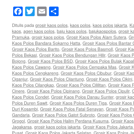
Facebook
Twitter
Email
Share
Ditulis pada
grosir kaos polos
,
kaos polos
,
kaos polos jakarta
,
Ka
kaos
,
agen kaos polos
,
baju kaos polos
,
bajukaospolos
,
grosir k
Pramuka
,
grosir kaos polos
,
Grosir Kaos Polos Alam Sutera
,
Gr
Kaos Polos Bandara Sokarno Hatta
,
Grosir Kaos Polos Bantar
Grosir Kaos Polos Barito
,
Grosir Kaos Polos Basmoll
,
Grosir Ka
Polos Bekasi
,
Grosir Kaos Polos Bendungan Hilir
,
Grosir Kaos P
Bojong
,
Grosir Kaos Polos BSD
,
Grosir Kaos Polos Bulak Kapal
Kaos Polos Cawang
,
Grosir Kaos Polos Cempaka Mas
,
Grosir 
Kaos Polos Cengkareng
,
Grosir Kaos Polos Cibubur
,
Grosir Ka
Ciganjur
,
Grosir Kaos Polos Cijantung
,
Grosir Kaos Polos Cikini
Kaos Polos Cilangkap
,
Grosir Kaos Polos Cililitan
,
Grosir Kaos P
Cinere
,
Grosir Kaos Polos Cipinang
,
Grosir Kaos Polos Cipulir
,
G
Kaos Polos Condet
,
Grosir Kaos Polos Danau Sunter
,
grosir ka
Polos Duren Sawit
,
Grosir Kaos Polos Duren Tiga
,
Grosir Kaos 
Duri Kosambi
,
Grosir Kaos Polos Fatal Senayan
,
Grosir Kaos P
Gandaria
,
Grosir Kaos Polos Gatot Subroto
,
Grosir Kaos Polos
Grogol
,
Grosir Kaos Polos Halim Perdana Kusuma
,
Grosir Kaos
Jagakarsa
,
grosir kaos polos jakarta
,
Grosir Kaos Polos Jakarta
Pusat
,
Grosir Kaos Polos Jakarta Selatan
,
Grosir Kaos Polos Ja