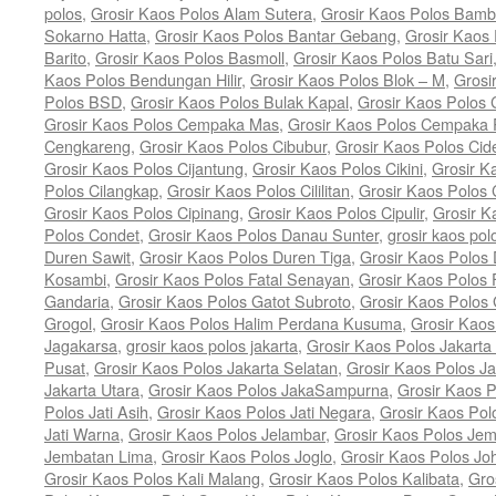
polos
,
Grosir Kaos Polos Alam Sutera
,
Grosir Kaos Polos Bam
Sokarno Hatta
,
Grosir Kaos Polos Bantar Gebang
,
Grosir Kaos
Barito
,
Grosir Kaos Polos Basmoll
,
Grosir Kaos Polos Batu Sari
Kaos Polos Bendungan Hilir
,
Grosir Kaos Polos Blok – M
,
Grosi
Polos BSD
,
Grosir Kaos Polos Bulak Kapal
,
Grosir Kaos Polos
Grosir Kaos Polos Cempaka Mas
,
Grosir Kaos Polos Cempaka 
Cengkareng
,
Grosir Kaos Polos Cibubur
,
Grosir Kaos Polos Cid
Grosir Kaos Polos Cijantung
,
Grosir Kaos Polos Cikini
,
Grosir K
Polos Cilangkap
,
Grosir Kaos Polos Cililitan
,
Grosir Kaos Polos C
Grosir Kaos Polos Cipinang
,
Grosir Kaos Polos Cipulir
,
Grosir K
Polos Condet
,
Grosir Kaos Polos Danau Sunter
,
grosir kaos pol
Duren Sawit
,
Grosir Kaos Polos Duren Tiga
,
Grosir Kaos Polos 
Kosambi
,
Grosir Kaos Polos Fatal Senayan
,
Grosir Kaos Polos 
Gandaria
,
Grosir Kaos Polos Gatot Subroto
,
Grosir Kaos Polos
Grogol
,
Grosir Kaos Polos Halim Perdana Kusuma
,
Grosir Kaos
Jagakarsa
,
grosir kaos polos jakarta
,
Grosir Kaos Polos Jakarta
Pusat
,
Grosir Kaos Polos Jakarta Selatan
,
Grosir Kaos Polos Ja
Jakarta Utara
,
Grosir Kaos Polos JakaSampurna
,
Grosir Kaos P
Polos Jati Asih
,
Grosir Kaos Polos Jati Negara
,
Grosir Kaos Pol
Jati Warna
,
Grosir Kaos Polos Jelambar
,
Grosir Kaos Polos Jem
Jembatan Lima
,
Grosir Kaos Polos Joglo
,
Grosir Kaos Polos Jo
Grosir Kaos Polos Kali Malang
,
Grosir Kaos Polos Kalibata
,
Gro