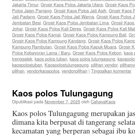
Jakarta Timur
,
Grosir Kaos Polos Jakarta Utara
,
Grosir Kaos P
Polos Jalan Panjang
,
Grosir Kaos Polos Jati Asih
,
Grosir Kaos P
Jati Padang
,
Grosir Kaos Polos Jati Warna
,
Grosir Kaos Polos 
Jembatan Besi
,
Grosir Kaos Polos Jembatan Lima
,
Grosir Kaos
Johar
,
Grosir Kaos Polos Kali Deres
,
Grosir Kaos Polos Kali Ma
Grosir Kaos Polos Kamal
,
Grosir Kaos Polos Kampung Bali
,
Gr
Grosir Kaos Polos Kampung Kandang
,
Grosir Kaos Polos Kam
Kampung Rambutan
,
Grosir Kaos Polos Kapuk Muara
,
Grosir 
Polos Kebayoran Lama / Baru
,
Grosir Kaos Polos Kebon
,
kaos 
trenggalek
,
kaos polos tuban
,
kaos polos tulungagung
,
kaospolo
kaospolostuban
,
Kaospolostulungagung
,
pilihan vendor
,
pilihan
pilihan
,
vendorkaospolos
,
vendorpilihan
|
Tinggalkan komentar
Kaos polos Tulungagung
Dipublikasi pada
November 7, 2025
oleh
CahayaKaos
Kaos polos Tulungagung merupakan jas
dimana kita berpusat di tangerang sela
kecamatan yang berperan sebagai ibu k