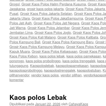
Grogol
,
Grosir Kaos Polos Halim Perdana Kusuma
,
Grosir Kaos
Jagakarsa
,
grosir kaos polos jakarta
,
Grosir Kaos Polos Jakarta
Pusat
,
Grosir Kaos Polos Jakarta Selatan
,
Grosir Kaos Polos Ja
Jakarta Utara
,
Grosir Kaos Polos JakaSampurna
,
Grosir Kaos P
Polos Jati Asih
,
Grosir Kaos Polos Jati Negara
,
Grosir Kaos Pol
Jati Warna
,
Grosir Kaos Polos Jelambar
,
Grosir Kaos Polos Jem
Jembatan Lima
,
Grosir Kaos Polos Joglo
,
Grosir Kaos Polos Jo
Grosir Kaos Polos Kali Malang
,
Grosir Kaos Polos Kalibata
,
Gro
Polos Kampung Bali
,
Grosir Kaos Polos Kampung Baru
,
Grosir
Grosir Kaos Polos Kampung Melayu
,
Grosir Kaos Polos Kamp
Kapuk Muara
,
Grosir Kaos Polos Kebagusan
,
Grosir Kaos Polo
Kaos Polos Kebon
,
kaos polos lebak
,
kaos polos pamekasan
,
k
ponorogo
,
kaos polos probolinggo
,
kaos polos trenggalek
,
kaos 
tulungagung
,
Kaospoloslebak
,
kaospolospamekasan
,
kaospolos
kaospolosprobolinggo
,
kaospolostrenggalek
,
kaospolostuban
,
K
pilihanvendor
,
vendor kaos polos
,
vendor pilihan
,
vendorkaospol
komentar
Kaos polos Lebak
Dipublikasi pada
Januari 22, 2026
oleh
CahayaKaos