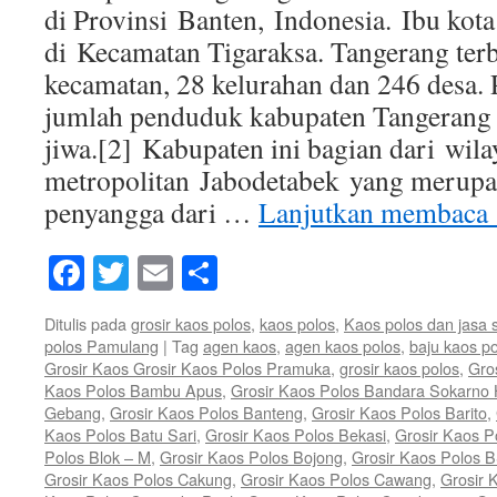
di Provinsi Banten, Indonesia. Ibu kota
di Kecamatan Tigaraksa. Tangerang ter
kecamatan, 28 kelurahan dan 246 desa. 
jumlah penduduk kabupaten Tangerang 
jiwa.[2] Kabupaten ini bagian dari wila
metropolitan Jabodetabek yang merupa
penyangga dari …
Lanjutkan membaca
Facebook
Twitter
Email
Share
Ditulis pada
grosir kaos polos
,
kaos polos
,
Kaos polos dan jasa 
polos Pamulang
|
Tag
agen kaos
,
agen kaos polos
,
baju kaos p
Grosir Kaos Grosir Kaos Polos Pramuka
,
grosir kaos polos
,
Gro
Kaos Polos Bambu Apus
,
Grosir Kaos Polos Bandara Sokarno 
Gebang
,
Grosir Kaos Polos Banteng
,
Grosir Kaos Polos Barito
,
Kaos Polos Batu Sari
,
Grosir Kaos Polos Bekasi
,
Grosir Kaos P
Polos Blok – M
,
Grosir Kaos Polos Bojong
,
Grosir Kaos Polos 
Grosir Kaos Polos Cakung
,
Grosir Kaos Polos Cawang
,
Grosir