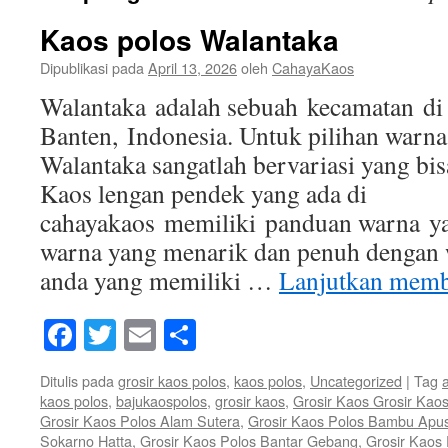
Kaos polos Walantaka
Dipublikasi pada
April 13, 2026
oleh
CahayaKaos
Walantaka adalah sebuah kecamatan di 
Banten, Indonesia. Untuk pilihan warna
Walantaka sangatlah bervariasi yang bisa
Kaos lengan pendek yang ada di
cahayakaos memiliki panduan warna ya
warna yang menarik dan penuh dengan 
anda yang memiliki …
Lanjutkan mem
Facebook
Twitter
Email
Share
Ditulis pada
grosir kaos polos
,
kaos polos
,
Uncategorized
|
Tag
kaos polos
,
bajukaospolos
,
grosir kaos
,
Grosir Kaos Grosir Kao
Grosir Kaos Polos Alam Sutera
,
Grosir Kaos Polos Bambu Apu
Sokarno Hatta
,
Grosir Kaos Polos Bantar Gebang
,
Grosir Kaos