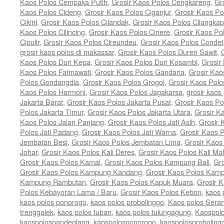
Kaos Polos Cempaka Putih
,
Grosir Kaos Polos Cengkareng
,
Gr
Kaos Polos Cideng
,
Grosir Kaos Polos Ciganjur
,
Grosir Kaos Po
Cikini
,
Grosir Kaos Polos Cilandak
,
Grosir Kaos Polos Cilangkap
Kaos Polos Cilincing
,
Grosir Kaos Polos Cinere
,
Grosir Kaos Po
Cipulir
,
Grosir Kaos Polos Cireundeu
,
Grosir Kaos Polos Condet
grosir kaos polos di makassar
,
Grosir Kaos Polos Duren Sawit
,
Kaos Polos Duri Kepa
,
Grosir Kaos Polos Duri Kosambi
,
Grosir
Kaos Polos Fatmawati
,
Grosir Kaos Polos Gandaria
,
Grosir Kao
Polos Gondangdia
,
Grosir Kaos Polos Grogol
,
Grosir Kaos Pol
Kaos Polos Harmoni
,
Grosir Kaos Polos Jagakarsa
,
grosir kaos 
Jakarta Barat
,
Grosir Kaos Polos Jakarta Pusat
,
Grosir Kaos Po
Polos Jakarta Timur
,
Grosir Kaos Polos Jakarta Utara
,
Grosir K
Kaos Polos Jalan Panjang
,
Grosir Kaos Polos Jati Asih
,
Grosir 
Polos Jati Padang
,
Grosir Kaos Polos Jati Warna
,
Grosir Kaos 
Jembatan Besi
,
Grosir Kaos Polos Jembatan Lima
,
Grosir Kaos
Johar
,
Grosir Kaos Polos Kali Deres
,
Grosir Kaos Polos Kali Ma
Grosir Kaos Polos Kamal
,
Grosir Kaos Polos Kampung Bali
,
Gr
Grosir Kaos Polos Kampung Kandang
,
Grosir Kaos Polos Kam
Kampung Rambutan
,
Grosir Kaos Polos Kapuk Muara
,
Grosir 
Polos Kebayoran Lama / Baru
,
Grosir Kaos Polos Kebon
,
kaos 
kaos polos ponorogo
,
kaos polos probolinggo
,
Kaos polos Sera
trenggalek
,
kaos polos tuban
,
kaos polos tulungagung
,
Kaospolo
kaospolospandeglang
,
kaospolosponorogo
,
kaospolosproboling