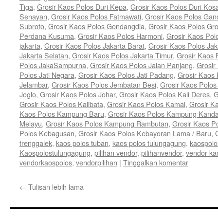
Tiga
,
Grosir Kaos Polos Duri Kepa
,
Grosir Kaos Polos Duri Kos
Senayan
,
Grosir Kaos Polos Fatmawati
,
Grosir Kaos Polos Gan
Subroto
,
Grosir Kaos Polos Gondangdia
,
Grosir Kaos Polos Gro
Perdana Kusuma
,
Grosir Kaos Polos Harmoni
,
Grosir Kaos Pol
jakarta
,
Grosir Kaos Polos Jakarta Barat
,
Grosir Kaos Polos Jak
Jakarta Selatan
,
Grosir Kaos Polos Jakarta Timur
,
Grosir Kaos 
Polos JakaSampurna
,
Grosir Kaos Polos Jalan Panjang
,
Grosir
Polos Jati Negara
,
Grosir Kaos Polos Jati Padang
,
Grosir Kaos 
Jelambar
,
Grosir Kaos Polos Jembatan Besi
,
Grosir Kaos Polo
Joglo
,
Grosir Kaos Polos Johar
,
Grosir Kaos Polos Kali Deres
,
G
Grosir Kaos Polos Kalibata
,
Grosir Kaos Polos Kamal
,
Grosir K
Kaos Polos Kampung Baru
,
Grosir Kaos Polos Kampung Kand
Melayu
,
Grosir Kaos Polos Kampung Rambutan
,
Grosir Kaos P
Polos Kebagusan
,
Grosir Kaos Polos Kebayoran Lama / Baru
,
trenggalek
,
kaos polos tuban
,
kaos polos tulungagung
,
kaospolo
Kaospolostulungagung
,
pilihan vendor
,
pilihanvendor
,
vendor ka
vendorkaospolos
,
vendorpilihan
|
Tinggalkan komentar
←
Tulisan lebih lama