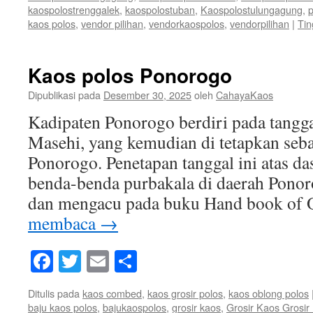
kaospolostrenggalek
,
kaospolostuban
,
Kaospolostulungagung
,
p
kaos polos
,
vendor pilihan
,
vendorkaospolos
,
vendorpilihan
|
Tin
Kaos polos Ponorogo
Dipublikasi pada
Desember 30, 2025
oleh
CahayaKaos
Kadipaten Ponorogo berdiri pada tangg
Masehi, yang kemudian di tetapkan sebag
Ponorogo. Penetapan tanggal ini atas da
benda-benda purbakala di daerah Ponor
dan mengacu pada buku Hand book of 
membaca
→
Facebook
Twitter
Email
Share
Ditulis pada
kaos combed
,
kaos grosir polos
,
kaos oblong polos
baju kaos polos
,
bajukaospolos
,
grosir kaos
,
Grosir Kaos Grosi