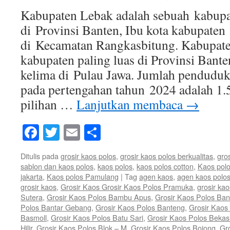
Kabupaten Lebak adalah sebuah kabupat
di Provinsi Banten, Ibu kota kabupaten i
di Kecamatan Rangkasbitung. Kabupat
kabupaten paling luas di Provinsi Bante
kelima di Pulau Jawa. Jumlah pendudu
pada pertengahan tahun 2024 adalah 1.
pilihan …
Lanjutkan membaca
→
Facebook
Twitter
Email
Share
Ditulis pada
grosir kaos polos
,
grosir kaos polos berkualitas
,
gro
sablon dan kaos polos
,
kaos polos
,
kaos polos cotton
,
Kaos polo
jakarta
,
Kaos polos Pamulang
|
Tag
agen kaos
,
agen kaos polo
grosir kaos
,
Grosir Kaos Grosir Kaos Polos Pramuka
,
grosir kao
Sutera
,
Grosir Kaos Polos Bambu Apus
,
Grosir Kaos Polos Ban
Polos Bantar Gebang
,
Grosir Kaos Polos Banteng
,
Grosir Kaos 
Basmoll
,
Grosir Kaos Polos Batu Sari
,
Grosir Kaos Polos Bekas
Hilir
,
Grosir Kaos Polos Blok – M
,
Grosir Kaos Polos Bojong
,
Gr