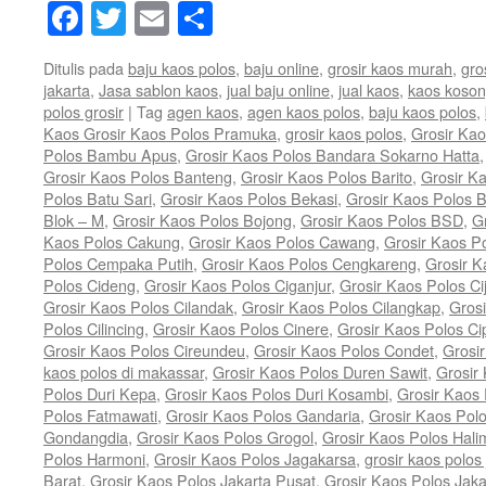
Facebook
Twitter
Email
Share
Ditulis pada
baju kaos polos
,
baju online
,
grosir kaos murah
,
gro
jakarta
,
Jasa sablon kaos
,
jual baju online
,
jual kaos
,
kaos koso
polos grosir
|
Tag
agen kaos
,
agen kaos polos
,
baju kaos polos
,
Kaos Grosir Kaos Polos Pramuka
,
grosir kaos polos
,
Grosir Kao
Polos Bambu Apus
,
Grosir Kaos Polos Bandara Sokarno Hatta
Grosir Kaos Polos Banteng
,
Grosir Kaos Polos Barito
,
Grosir K
Polos Batu Sari
,
Grosir Kaos Polos Bekasi
,
Grosir Kaos Polos B
Blok – M
,
Grosir Kaos Polos Bojong
,
Grosir Kaos Polos BSD
,
G
Kaos Polos Cakung
,
Grosir Kaos Polos Cawang
,
Grosir Kaos 
Polos Cempaka Putih
,
Grosir Kaos Polos Cengkareng
,
Grosir K
Polos Cideng
,
Grosir Kaos Polos Ciganjur
,
Grosir Kaos Polos Ci
Grosir Kaos Polos Cilandak
,
Grosir Kaos Polos Cilangkap
,
Grosi
Polos Cilincing
,
Grosir Kaos Polos Cinere
,
Grosir Kaos Polos Ci
Grosir Kaos Polos Cireundeu
,
Grosir Kaos Polos Condet
,
Grosi
kaos polos di makassar
,
Grosir Kaos Polos Duren Sawit
,
Grosir
Polos Duri Kepa
,
Grosir Kaos Polos Duri Kosambi
,
Grosir Kaos
Polos Fatmawati
,
Grosir Kaos Polos Gandaria
,
Grosir Kaos Pol
Gondangdia
,
Grosir Kaos Polos Grogol
,
Grosir Kaos Polos Hal
Polos Harmoni
,
Grosir Kaos Polos Jagakarsa
,
grosir kaos polos 
Barat
,
Grosir Kaos Polos Jakarta Pusat
,
Grosir Kaos Polos Jaka