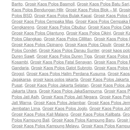
Barito
,
Grosir Kaos Polos Basmoll
,
Grosir Kaos Polos Batu Sari
Kaos Polos Bendungan Hilir
,
Grosir Kaos Polos Blok – M
,
Grosi
Polos BSD
,
Grosir Kaos Polos Bulak Kapal
,
Grosir Kaos Polos
Grosir Kaos Polos Cempaka Mas
,
Grosir Kaos Polos Cempaka 
Cengkareng
,
Grosir Kaos Polos Cibubur
,
Grosir Kaos Polos Cid
Grosir Kaos Polos Cijantung
,
Grosir Kaos Polos Cikini
,
Grosir K
Polos Cilangkap
,
Grosir Kaos Polos Cililitan
,
Grosir Kaos Polos C
Grosir Kaos Polos Cipinang
,
Grosir Kaos Polos Cipulir
,
Grosir K
Polos Condet
,
Grosir Kaos Polos Danau Sunter
,
grosir kaos pol
Duren Sawit
,
Grosir Kaos Polos Duren Tiga
,
Grosir Kaos Polos 
Kosambi
,
Grosir Kaos Polos Fatal Senayan
,
Grosir Kaos Polos 
Gandaria
,
Grosir Kaos Polos Gatot Subroto
,
Grosir Kaos Polos
Grogol
,
Grosir Kaos Polos Halim Perdana Kusuma
,
Grosir Kaos
Jagakarsa
,
grosir kaos polos jakarta
,
Grosir Kaos Polos Jakarta
Pusat
,
Grosir Kaos Polos Jakarta Selatan
,
Grosir Kaos Polos Ja
Jakarta Utara
,
Grosir Kaos Polos JakaSampurna
,
Grosir Kaos P
Polos Jati Asih
,
Grosir Kaos Polos Jati Negara
,
Grosir Kaos Pol
Jati Warna
,
Grosir Kaos Polos Jelambar
,
Grosir Kaos Polos Jem
Jembatan Lima
,
Grosir Kaos Polos Joglo
,
Grosir Kaos Polos Jo
Grosir Kaos Polos Kali Malang
,
Grosir Kaos Polos Kalibata
,
Gro
Polos Kampung Bali
,
Grosir Kaos Polos Kampung Baru
,
Grosir
Grosir Kaos Polos Kampung Melayu
,
Grosir Kaos Polos Kamp