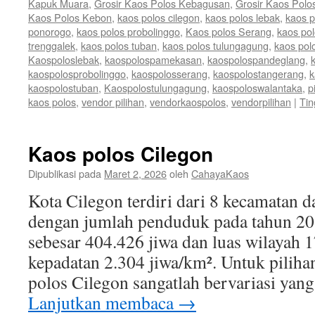
Kapuk Muara
,
Grosir Kaos Polos Kebagusan
,
Grosir Kaos Polo
Kaos Polos Kebon
,
kaos polos cilegon
,
kaos polos lebak
,
kaos 
ponorogo
,
kaos polos probolinggo
,
Kaos polos Serang
,
kaos po
trenggalek
,
kaos polos tuban
,
kaos polos tulungagung
,
kaos pol
Kaospoloslebak
,
kaospolospamekasan
,
kaospolospandeglang
,
kaospolosprobolinggo
,
kaospolosserang
,
kaospolostangerang
,
k
kaospolostuban
,
Kaospolostulungagung
,
kaospoloswalantaka
,
p
kaos polos
,
vendor pilihan
,
vendorkaospolos
,
vendorpilihan
|
Tin
Kaos polos Cilegon
Dipublikasi pada
Maret 2, 2026
oleh
CahayaKaos
Kota Cilegon terdiri dari 8 kecamatan 
dengan jumlah penduduk pada tahun 20
sebesar 404.426 jiwa dan luas wilayah 
kepadatan 2.304 jiwa/km². Untuk piliha
polos Cilegon sangatlah bervariasi yan
Lanjutkan membaca
→