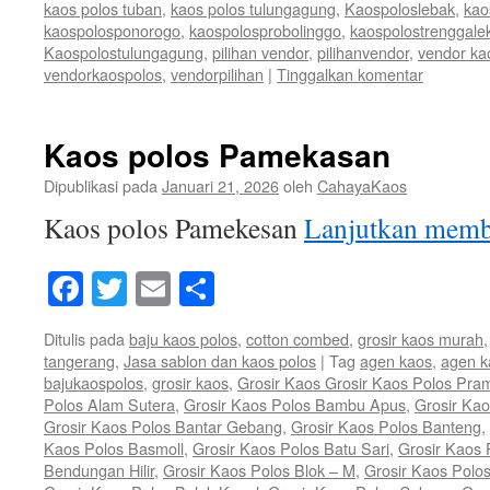
kaos polos tuban
,
kaos polos tulungagung
,
Kaospoloslebak
,
kao
kaospolosponorogo
,
kaospolosprobolinggo
,
kaospolostrenggale
Kaospolostulungagung
,
pilihan vendor
,
pilihanvendor
,
vendor ka
vendorkaospolos
,
vendorpilihan
|
Tinggalkan komentar
Kaos polos Pamekasan
Dipublikasi pada
Januari 21, 2026
oleh
CahayaKaos
Kaos polos Pamekesan
Lanjutkan mem
Facebook
Twitter
Email
Share
Ditulis pada
baju kaos polos
,
cotton combed
,
grosir kaos murah
tangerang
,
Jasa sablon dan kaos polos
|
Tag
agen kaos
,
agen k
bajukaospolos
,
grosir kaos
,
Grosir Kaos Grosir Kaos Polos Pra
Polos Alam Sutera
,
Grosir Kaos Polos Bambu Apus
,
Grosir Ka
Grosir Kaos Polos Bantar Gebang
,
Grosir Kaos Polos Banteng
,
Kaos Polos Basmoll
,
Grosir Kaos Polos Batu Sari
,
Grosir Kaos 
Bendungan Hilir
,
Grosir Kaos Polos Blok – M
,
Grosir Kaos Polo