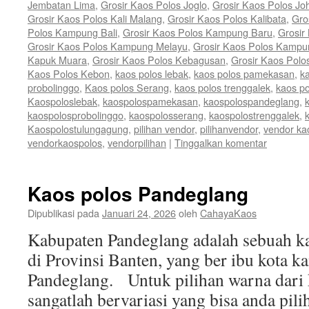
Jembatan Lima
,
Grosir Kaos Polos Joglo
,
Grosir Kaos Polos Jo
Grosir Kaos Polos Kali Malang
,
Grosir Kaos Polos Kalibata
,
Gro
Polos Kampung Bali
,
Grosir Kaos Polos Kampung Baru
,
Grosir
Grosir Kaos Polos Kampung Melayu
,
Grosir Kaos Polos Kamp
Kapuk Muara
,
Grosir Kaos Polos Kebagusan
,
Grosir Kaos Polo
Kaos Polos Kebon
,
kaos polos lebak
,
kaos polos pamekasan
,
k
probolinggo
,
Kaos polos Serang
,
kaos polos trenggalek
,
kaos po
Kaospoloslebak
,
kaospolospamekasan
,
kaospolospandeglang
,
kaospolosprobolinggo
,
kaospolosserang
,
kaospolostrenggalek
,
Kaospolostulungagung
,
pilihan vendor
,
pilihanvendor
,
vendor ka
vendorkaospolos
,
vendorpilihan
|
Tinggalkan komentar
Kaos polos Pandeglang
Dipublikasi pada
Januari 24, 2026
oleh
CahayaKaos
Kabupaten Pandeglang adalah sebuah ka
di Provinsi Banten, yang ber ibu kota 
Pandeglang. Untuk pilihan warna dari 
sangatlah bervariasi yang bisa anda pili