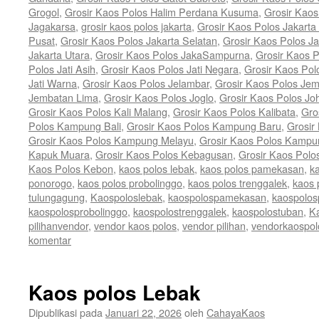
Grogol
,
Grosir Kaos Polos Halim Perdana Kusuma
,
Grosir Kaos
Jagakarsa
,
grosir kaos polos jakarta
,
Grosir Kaos Polos Jakarta
Pusat
,
Grosir Kaos Polos Jakarta Selatan
,
Grosir Kaos Polos Ja
Jakarta Utara
,
Grosir Kaos Polos JakaSampurna
,
Grosir Kaos P
Polos Jati Asih
,
Grosir Kaos Polos Jati Negara
,
Grosir Kaos Pol
Jati Warna
,
Grosir Kaos Polos Jelambar
,
Grosir Kaos Polos Jem
Jembatan Lima
,
Grosir Kaos Polos Joglo
,
Grosir Kaos Polos Jo
Grosir Kaos Polos Kali Malang
,
Grosir Kaos Polos Kalibata
,
Gro
Polos Kampung Bali
,
Grosir Kaos Polos Kampung Baru
,
Grosir
Grosir Kaos Polos Kampung Melayu
,
Grosir Kaos Polos Kamp
Kapuk Muara
,
Grosir Kaos Polos Kebagusan
,
Grosir Kaos Polo
Kaos Polos Kebon
,
kaos polos lebak
,
kaos polos pamekasan
,
k
ponorogo
,
kaos polos probolinggo
,
kaos polos trenggalek
,
kaos 
tulungagung
,
Kaospoloslebak
,
kaospolospamekasan
,
kaospolos
kaospolosprobolinggo
,
kaospolostrenggalek
,
kaospolostuban
,
K
pilihanvendor
,
vendor kaos polos
,
vendor pilihan
,
vendorkaospol
komentar
Kaos polos Lebak
Dipublikasi pada
Januari 22, 2026
oleh
CahayaKaos