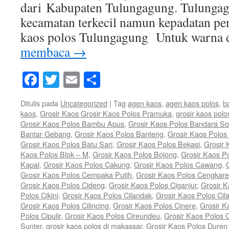
dari Kabupaten Tulungagung. Tulunga
kecamatan terkecil namun kepadatan pe
kaos polos Tulungagung Untuk warna
membaca
→
Facebook
Twitter
Email
Share
Ditulis pada
Uncategorized
|
Tag
agen kaos
,
agen kaos polos
,
b
kaos
,
Grosir Kaos Grosir Kaos Polos Pramuka
,
grosir kaos polo
Grosir Kaos Polos Bambu Apus
,
Grosir Kaos Polos Bandara So
Bantar Gebang
,
Grosir Kaos Polos Banteng
,
Grosir Kaos Polos 
Grosir Kaos Polos Batu Sari
,
Grosir Kaos Polos Bekasi
,
Grosir 
Kaos Polos Blok – M
,
Grosir Kaos Polos Bojong
,
Grosir Kaos P
Kapal
,
Grosir Kaos Polos Cakung
,
Grosir Kaos Polos Cawang
,
Grosir Kaos Polos Cempaka Putih
,
Grosir Kaos Polos Cengkar
Grosir Kaos Polos Cideng
,
Grosir Kaos Polos Ciganjur
,
Grosir K
Polos Cikini
,
Grosir Kaos Polos Cilandak
,
Grosir Kaos Polos Cil
Grosir Kaos Polos Cilincing
,
Grosir Kaos Polos Cinere
,
Grosir K
Polos Cipulir
,
Grosir Kaos Polos Cireundeu
,
Grosir Kaos Polos 
Sunter
,
grosir kaos polos di makassar
,
Grosir Kaos Polos Duren