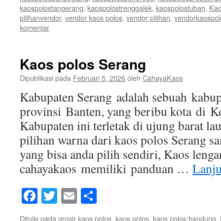
kaospolostangerang
,
kaospolostrenggalek
,
kaospolostuban
,
Kao
pilihanvendor
,
vendor kaos polos
,
vendor pilihan
,
vendorkaospol
komentar
Kaos polos Serang
Dipublikasi pada
Februari 5, 2026
oleh
CahayaKaos
Kabupaten Serang adalah sebuah kabupa
provinsi Banten, yang beribu kota di K
Kabupaten ini terletak di ujung barat l
pilihan warna dari kaos polos Serang sa
yang bisa anda pilih sendiri, Kaos leng
cahayakaos memiliki panduan …
Lanj
Facebook
Twitter
Email
Share
Ditulis pada
grosir kaos polos
,
kaos polos
,
kaos polos bandung
,