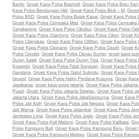
Barito
,
Grosir Kaos Polos Basmoll
,
Grosir Kaos Polos Batu Sari
Kaos Polos Bendungan Hilir
,
Grosir Kaos Polos Blok – M
,
Grosi
Polos BSD
,
Grosir Kaos Polos Bulak Kapal
,
Grosir Kaos Polos
Grosir Kaos Polos Cempaka Mas
,
Grosir Kaos Polos Cempaka 
Cengkareng
,
Grosir Kaos Polos Cibubur
,
Grosir Kaos Polos Cid
Grosir Kaos Polos Cijantung
,
Grosir Kaos Polos Cikini
,
Grosir K
Polos Cilangkap
,
Grosir Kaos Polos Cililitan
,
Grosir Kaos Polos C
Grosir Kaos Polos Cipinang
,
Grosir Kaos Polos Cipulir
,
Grosir K
Polos Condet
,
Grosir Kaos Polos Danau Sunter
,
grosir kaos pol
Duren Sawit
,
Grosir Kaos Polos Duren Tiga
,
Grosir Kaos Polos 
Kosambi
,
Grosir Kaos Polos Fatal Senayan
,
Grosir Kaos Polos 
Gandaria
,
Grosir Kaos Polos Gatot Subroto
,
Grosir Kaos Polos
Grogol
,
Grosir Kaos Polos Halim Perdana Kusuma
,
Grosir Kaos
Jagakarsa
,
grosir kaos polos jakarta
,
Grosir Kaos Polos Jakarta
Pusat
,
Grosir Kaos Polos Jakarta Selatan
,
Grosir Kaos Polos Ja
Jakarta Utara
,
Grosir Kaos Polos JakaSampurna
,
Grosir Kaos P
Polos Jati Asih
,
Grosir Kaos Polos Jati Negara
,
Grosir Kaos Pol
Jati Warna
,
Grosir Kaos Polos Jelambar
,
Grosir Kaos Polos Jem
Jembatan Lima
,
Grosir Kaos Polos Joglo
,
Grosir Kaos Polos Jo
Grosir Kaos Polos Kali Malang
,
Grosir Kaos Polos Kalibata
,
Gro
Polos Kampung Bali
,
Grosir Kaos Polos Kampung Baru
,
Grosir
Grosir Kaos Polos Kampung Melayu
,
Grosir Kaos Polos Kamp