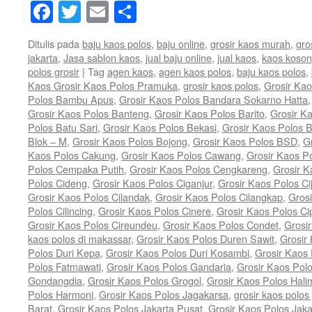
Facebook
Twitter
Email
Share
Ditulis pada
baju kaos polos
,
baju online
,
grosir kaos murah
,
gro
jakarta
,
Jasa sablon kaos
,
jual baju online
,
jual kaos
,
kaos koso
polos grosir
|
Tag
agen kaos
,
agen kaos polos
,
baju kaos polos
,
Kaos Grosir Kaos Polos Pramuka
,
grosir kaos polos
,
Grosir Kao
Polos Bambu Apus
,
Grosir Kaos Polos Bandara Sokarno Hatta
Grosir Kaos Polos Banteng
,
Grosir Kaos Polos Barito
,
Grosir K
Polos Batu Sari
,
Grosir Kaos Polos Bekasi
,
Grosir Kaos Polos B
Blok – M
,
Grosir Kaos Polos Bojong
,
Grosir Kaos Polos BSD
,
G
Kaos Polos Cakung
,
Grosir Kaos Polos Cawang
,
Grosir Kaos 
Polos Cempaka Putih
,
Grosir Kaos Polos Cengkareng
,
Grosir K
Polos Cideng
,
Grosir Kaos Polos Ciganjur
,
Grosir Kaos Polos Ci
Grosir Kaos Polos Cilandak
,
Grosir Kaos Polos Cilangkap
,
Grosi
Polos Cilincing
,
Grosir Kaos Polos Cinere
,
Grosir Kaos Polos Ci
Grosir Kaos Polos Cireundeu
,
Grosir Kaos Polos Condet
,
Grosi
kaos polos di makassar
,
Grosir Kaos Polos Duren Sawit
,
Grosir
Polos Duri Kepa
,
Grosir Kaos Polos Duri Kosambi
,
Grosir Kaos
Polos Fatmawati
,
Grosir Kaos Polos Gandaria
,
Grosir Kaos Pol
Gondangdia
,
Grosir Kaos Polos Grogol
,
Grosir Kaos Polos Hal
Polos Harmoni
,
Grosir Kaos Polos Jagakarsa
,
grosir kaos polos 
Barat
,
Grosir Kaos Polos Jakarta Pusat
,
Grosir Kaos Polos Jaka