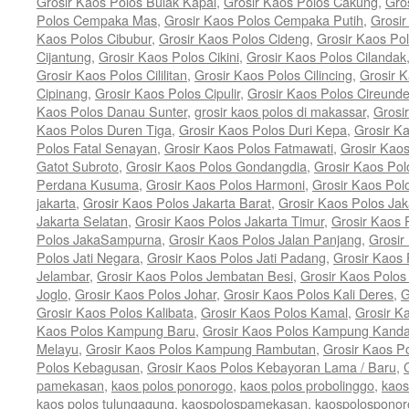
Grosir Kaos Polos Bulak Kapal
,
Grosir Kaos Polos Cakung
,
Gro
Polos Cempaka Mas
,
Grosir Kaos Polos Cempaka Putih
,
Grosi
Kaos Polos Cibubur
,
Grosir Kaos Polos Cideng
,
Grosir Kaos Pol
Cijantung
,
Grosir Kaos Polos Cikini
,
Grosir Kaos Polos Cilandak
Grosir Kaos Polos Cililitan
,
Grosir Kaos Polos Cilincing
,
Grosir K
Cipinang
,
Grosir Kaos Polos Cipulir
,
Grosir Kaos Polos Cireund
Kaos Polos Danau Sunter
,
grosir kaos polos di makassar
,
Grosi
Kaos Polos Duren Tiga
,
Grosir Kaos Polos Duri Kepa
,
Grosir K
Polos Fatal Senayan
,
Grosir Kaos Polos Fatmawati
,
Grosir Kao
Gatot Subroto
,
Grosir Kaos Polos Gondangdia
,
Grosir Kaos Pol
Perdana Kusuma
,
Grosir Kaos Polos Harmoni
,
Grosir Kaos Pol
jakarta
,
Grosir Kaos Polos Jakarta Barat
,
Grosir Kaos Polos Jak
Jakarta Selatan
,
Grosir Kaos Polos Jakarta Timur
,
Grosir Kaos 
Polos JakaSampurna
,
Grosir Kaos Polos Jalan Panjang
,
Grosir
Polos Jati Negara
,
Grosir Kaos Polos Jati Padang
,
Grosir Kaos 
Jelambar
,
Grosir Kaos Polos Jembatan Besi
,
Grosir Kaos Polo
Joglo
,
Grosir Kaos Polos Johar
,
Grosir Kaos Polos Kali Deres
,
G
Grosir Kaos Polos Kalibata
,
Grosir Kaos Polos Kamal
,
Grosir K
Kaos Polos Kampung Baru
,
Grosir Kaos Polos Kampung Kand
Melayu
,
Grosir Kaos Polos Kampung Rambutan
,
Grosir Kaos P
Polos Kebagusan
,
Grosir Kaos Polos Kebayoran Lama / Baru
,
pamekasan
,
kaos polos ponorogo
,
kaos polos probolinggo
,
kaos
kaos polos tulungagung
,
kaospolospamekasan
,
kaospolosponor