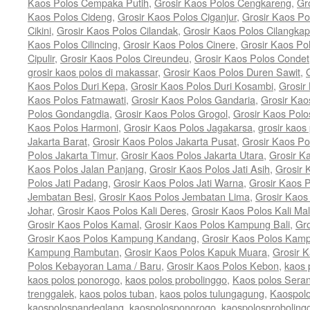
Kaos Polos Cempaka Putih
,
Grosir Kaos Polos Cengkareng
,
Gr
Kaos Polos Cideng
,
Grosir Kaos Polos Ciganjur
,
Grosir Kaos Po
Cikini
,
Grosir Kaos Polos Cilandak
,
Grosir Kaos Polos Cilangkap
Kaos Polos Cilincing
,
Grosir Kaos Polos Cinere
,
Grosir Kaos Po
Cipulir
,
Grosir Kaos Polos Cireundeu
,
Grosir Kaos Polos Condet
grosir kaos polos di makassar
,
Grosir Kaos Polos Duren Sawit
,
Kaos Polos Duri Kepa
,
Grosir Kaos Polos Duri Kosambi
,
Grosir
Kaos Polos Fatmawati
,
Grosir Kaos Polos Gandaria
,
Grosir Kao
Polos Gondangdia
,
Grosir Kaos Polos Grogol
,
Grosir Kaos Pol
Kaos Polos Harmoni
,
Grosir Kaos Polos Jagakarsa
,
grosir kaos 
Jakarta Barat
,
Grosir Kaos Polos Jakarta Pusat
,
Grosir Kaos Po
Polos Jakarta Timur
,
Grosir Kaos Polos Jakarta Utara
,
Grosir K
Kaos Polos Jalan Panjang
,
Grosir Kaos Polos Jati Asih
,
Grosir 
Polos Jati Padang
,
Grosir Kaos Polos Jati Warna
,
Grosir Kaos 
Jembatan Besi
,
Grosir Kaos Polos Jembatan Lima
,
Grosir Kaos
Johar
,
Grosir Kaos Polos Kali Deres
,
Grosir Kaos Polos Kali Ma
Grosir Kaos Polos Kamal
,
Grosir Kaos Polos Kampung Bali
,
Gr
Grosir Kaos Polos Kampung Kandang
,
Grosir Kaos Polos Kam
Kampung Rambutan
,
Grosir Kaos Polos Kapuk Muara
,
Grosir 
Polos Kebayoran Lama / Baru
,
Grosir Kaos Polos Kebon
,
kaos 
kaos polos ponorogo
,
kaos polos probolinggo
,
Kaos polos Sera
trenggalek
,
kaos polos tuban
,
kaos polos tulungagung
,
Kaospolo
kaospolospandeglang
,
kaospolosponorogo
,
kaospolosproboling