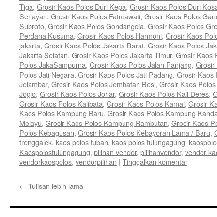
Tiga
,
Grosir Kaos Polos Duri Kepa
,
Grosir Kaos Polos Duri Kos
Senayan
,
Grosir Kaos Polos Fatmawati
,
Grosir Kaos Polos Gan
Subroto
,
Grosir Kaos Polos Gondangdia
,
Grosir Kaos Polos Gro
Perdana Kusuma
,
Grosir Kaos Polos Harmoni
,
Grosir Kaos Pol
jakarta
,
Grosir Kaos Polos Jakarta Barat
,
Grosir Kaos Polos Jak
Jakarta Selatan
,
Grosir Kaos Polos Jakarta Timur
,
Grosir Kaos 
Polos JakaSampurna
,
Grosir Kaos Polos Jalan Panjang
,
Grosir
Polos Jati Negara
,
Grosir Kaos Polos Jati Padang
,
Grosir Kaos 
Jelambar
,
Grosir Kaos Polos Jembatan Besi
,
Grosir Kaos Polo
Joglo
,
Grosir Kaos Polos Johar
,
Grosir Kaos Polos Kali Deres
,
G
Grosir Kaos Polos Kalibata
,
Grosir Kaos Polos Kamal
,
Grosir K
Kaos Polos Kampung Baru
,
Grosir Kaos Polos Kampung Kand
Melayu
,
Grosir Kaos Polos Kampung Rambutan
,
Grosir Kaos P
Polos Kebagusan
,
Grosir Kaos Polos Kebayoran Lama / Baru
,
trenggalek
,
kaos polos tuban
,
kaos polos tulungagung
,
kaospolo
Kaospolostulungagung
,
pilihan vendor
,
pilihanvendor
,
vendor ka
vendorkaospolos
,
vendorpilihan
|
Tinggalkan komentar
←
Tulisan lebih lama