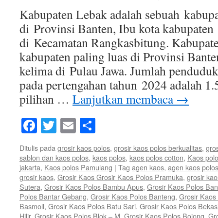
Kabupaten Lebak adalah sebuah kabupat
di Provinsi Banten, Ibu kota kabupaten i
di Kecamatan Rangkasbitung. Kabupat
kabupaten paling luas di Provinsi Bante
kelima di Pulau Jawa. Jumlah pendudu
pada pertengahan tahun 2024 adalah 1.
pilihan …
Lanjutkan membaca
→
Facebook
Twitter
Email
Share
Ditulis pada
grosir kaos polos
,
grosir kaos polos berkualitas
,
gro
sablon dan kaos polos
,
kaos polos
,
kaos polos cotton
,
Kaos polo
jakarta
,
Kaos polos Pamulang
|
Tag
agen kaos
,
agen kaos polo
grosir kaos
,
Grosir Kaos Grosir Kaos Polos Pramuka
,
grosir kao
Sutera
,
Grosir Kaos Polos Bambu Apus
,
Grosir Kaos Polos Ban
Polos Bantar Gebang
,
Grosir Kaos Polos Banteng
,
Grosir Kaos 
Basmoll
,
Grosir Kaos Polos Batu Sari
,
Grosir Kaos Polos Bekas
Hilir
,
Grosir Kaos Polos Blok – M
,
Grosir Kaos Polos Bojong
,
Gr