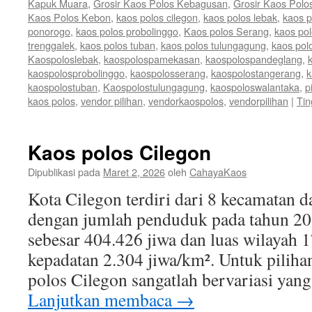
Kapuk Muara
,
Grosir Kaos Polos Kebagusan
,
Grosir Kaos Polo
Kaos Polos Kebon
,
kaos polos cilegon
,
kaos polos lebak
,
kaos 
ponorogo
,
kaos polos probolinggo
,
Kaos polos Serang
,
kaos po
trenggalek
,
kaos polos tuban
,
kaos polos tulungagung
,
kaos pol
Kaospoloslebak
,
kaospolospamekasan
,
kaospolospandeglang
,
kaospolosprobolinggo
,
kaospolosserang
,
kaospolostangerang
,
k
kaospolostuban
,
Kaospolostulungagung
,
kaospoloswalantaka
,
p
kaos polos
,
vendor pilihan
,
vendorkaospolos
,
vendorpilihan
|
Tin
Kaos polos Cilegon
Dipublikasi pada
Maret 2, 2026
oleh
CahayaKaos
Kota Cilegon terdiri dari 8 kecamatan 
dengan jumlah penduduk pada tahun 20
sebesar 404.426 jiwa dan luas wilayah 
kepadatan 2.304 jiwa/km². Untuk piliha
polos Cilegon sangatlah bervariasi yan
Lanjutkan membaca
→