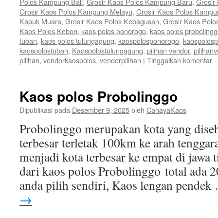
Polos Kampung Bali
,
Grosir Kaos Polos Kampung Baru
,
Grosir
Grosir Kaos Polos Kampung Melayu
,
Grosir Kaos Polos Kamp
Kapuk Muara
,
Grosir Kaos Polos Kebagusan
,
Grosir Kaos Polo
Kaos Polos Kebon
,
kaos polos ponorogo
,
kaos polos proboling
tuban
,
kaos polos tulungagung
,
kaospolosponorogo
,
kaospolosp
kaospolostuban
,
Kaospolostulungagung
,
pilihan vendor
,
pilihan
pilihan
,
vendorkaospolos
,
vendorpilihan
|
Tinggalkan komentar
Kaos polos Probolinggo
Dipublikasi pada
Desember 9, 2025
oleh
CahayaKaos
Probolinggo merupakan kota yang disebu
terbesar terletak 100km ke arah tenggar
menjadi kota terbesar ke empat di jawa 
dari kaos polos Probolinggo total ada 
anda pilih sendiri, Kaos lengan pende
→