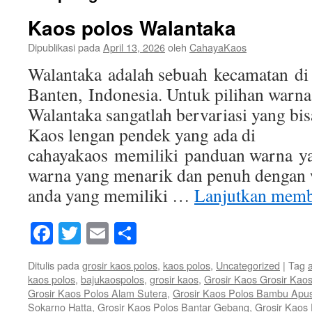
Kaos polos Walantaka
Dipublikasi pada
April 13, 2026
oleh
CahayaKaos
Walantaka adalah sebuah kecamatan di 
Banten, Indonesia. Untuk pilihan warna
Walantaka sangatlah bervariasi yang bisa
Kaos lengan pendek yang ada di
cahayakaos memiliki panduan warna ya
warna yang menarik dan penuh dengan 
anda yang memiliki …
Lanjutkan mem
Facebook
Twitter
Email
Share
Ditulis pada
grosir kaos polos
,
kaos polos
,
Uncategorized
|
Tag
kaos polos
,
bajukaospolos
,
grosir kaos
,
Grosir Kaos Grosir Kao
Grosir Kaos Polos Alam Sutera
,
Grosir Kaos Polos Bambu Apu
Sokarno Hatta
,
Grosir Kaos Polos Bantar Gebang
,
Grosir Kaos