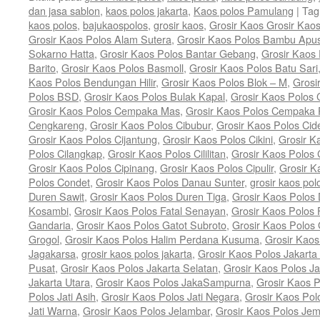
dan jasa sablon
,
kaos polos jakarta
,
Kaos polos Pamulang
|
Tag
kaos polos
,
bajukaospolos
,
grosir kaos
,
Grosir Kaos Grosir Kao
Grosir Kaos Polos Alam Sutera
,
Grosir Kaos Polos Bambu Apu
Sokarno Hatta
,
Grosir Kaos Polos Bantar Gebang
,
Grosir Kaos
Barito
,
Grosir Kaos Polos Basmoll
,
Grosir Kaos Polos Batu Sari
Kaos Polos Bendungan Hilir
,
Grosir Kaos Polos Blok – M
,
Grosi
Polos BSD
,
Grosir Kaos Polos Bulak Kapal
,
Grosir Kaos Polos
Grosir Kaos Polos Cempaka Mas
,
Grosir Kaos Polos Cempaka 
Cengkareng
,
Grosir Kaos Polos Cibubur
,
Grosir Kaos Polos Cid
Grosir Kaos Polos Cijantung
,
Grosir Kaos Polos Cikini
,
Grosir K
Polos Cilangkap
,
Grosir Kaos Polos Cililitan
,
Grosir Kaos Polos C
Grosir Kaos Polos Cipinang
,
Grosir Kaos Polos Cipulir
,
Grosir K
Polos Condet
,
Grosir Kaos Polos Danau Sunter
,
grosir kaos pol
Duren Sawit
,
Grosir Kaos Polos Duren Tiga
,
Grosir Kaos Polos 
Kosambi
,
Grosir Kaos Polos Fatal Senayan
,
Grosir Kaos Polos 
Gandaria
,
Grosir Kaos Polos Gatot Subroto
,
Grosir Kaos Polos
Grogol
,
Grosir Kaos Polos Halim Perdana Kusuma
,
Grosir Kaos
Jagakarsa
,
grosir kaos polos jakarta
,
Grosir Kaos Polos Jakarta
Pusat
,
Grosir Kaos Polos Jakarta Selatan
,
Grosir Kaos Polos Ja
Jakarta Utara
,
Grosir Kaos Polos JakaSampurna
,
Grosir Kaos P
Polos Jati Asih
,
Grosir Kaos Polos Jati Negara
,
Grosir Kaos Pol
Jati Warna
,
Grosir Kaos Polos Jelambar
,
Grosir Kaos Polos Jem