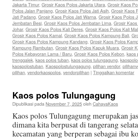
Jakarta Timur
,
Grosir Kaos Polos Jakarta Utara
,
Grosir Kaos P
Polos Jalan Panjang
,
Grosir Kaos Polos Jati Asih
,
Grosir Kaos P
Jati Padang
,
Grosir Kaos Polos Jati Warna
,
Grosir Kaos Polos 
Jembatan Besi
,
Grosir Kaos Polos Jembatan Lima
,
Grosir Kaos
Johar
,
Grosir Kaos Polos Kali Deres
,
Grosir Kaos Polos Kali Ma
Grosir Kaos Polos Kamal
,
Grosir Kaos Polos Kampung Bali
,
Gr
Grosir Kaos Polos Kampung Kandang
,
Grosir Kaos Polos Kam
Kampung Rambutan
,
Grosir Kaos Polos Kapuk Muara
,
Grosir 
Polos Kebayoran Lama / Baru
,
Grosir Kaos Polos Kebon
,
kaos 
trenggalek
,
kaos polos tuban
,
kaos polos tulungagung
,
kaospolo
kaospolostuban
,
Kaospolostulungagung
,
pilihan vendor
,
pilihan
pilihan
,
vendorkaospolos
,
vendorpilihan
|
Tinggalkan komentar
Kaos polos Tulungagung
Dipublikasi pada
November 7, 2025
oleh
CahayaKaos
Kaos polos Tulungagung merupakan jas
dimana kita berpusat di tangerang sela
kecamatan yang berperan sebagai ibu k