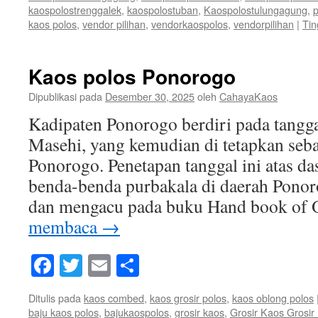
kaospolostrenggalek
,
kaospolostuban
,
Kaospolostulungagung
,
p
kaos polos
,
vendor pilihan
,
vendorkaospolos
,
vendorpilihan
|
Tin
Kaos polos Ponorogo
Dipublikasi pada
Desember 30, 2025
oleh
CahayaKaos
Kadipaten Ponorogo berdiri pada tangg
Masehi, yang kemudian di tetapkan sebag
Ponorogo. Penetapan tanggal ini atas da
benda-benda purbakala di daerah Ponor
dan mengacu pada buku Hand book of 
membaca
→
Facebook
Twitter
Email
Share
Ditulis pada
kaos combed
,
kaos grosir polos
,
kaos oblong polos
baju kaos polos
,
bajukaospolos
,
grosir kaos
,
Grosir Kaos Grosi