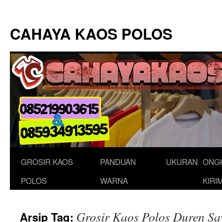
Langsung
ke
CAHAYA KAOS POLOS
isi
GROSIR KAOS
PANDUAN
UKURAN
ONG
POLOS
WARNA
KIRI
Grosir Kaos Polos Duren Sa
Arsip Tag: