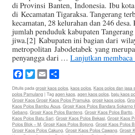
di Provinsi Banten, Indonesia. Ibu kota
di Kecamatan Tigaraksa. Tangerang ter
kecamatan, 28 kelurahan dan 246 desa. 
jumlah penduduk kabupaten Tangerang 
jiwa.[2] Kabupaten ini bagian dari wila
metropolitan Jabodetabek yang merupa
penyangga dari …
Lanjutkan membaca
Facebook
Twitter
Email
Share
Ditulis pada
grosir kaos polos
,
kaos polos
,
Kaos polos dan jasa 
polos Pamulang
|
Tag
agen kaos
,
agen kaos polos
,
baju kaos p
Grosir Kaos Grosir Kaos Polos Pramuka
,
grosir kaos polos
,
Gro
Kaos Polos Bambu Apus
,
Grosir Kaos Polos Bandara Sokarno 
Gebang
,
Grosir Kaos Polos Banteng
,
Grosir Kaos Polos Barito
,
Kaos Polos Batu Sari
,
Grosir Kaos Polos Bekasi
,
Grosir Kaos P
Polos Blok – M
,
Grosir Kaos Polos Bojong
,
Grosir Kaos Polos 
Grosir Kaos Polos Cakung
,
Grosir Kaos Polos Cawang
,
Grosir