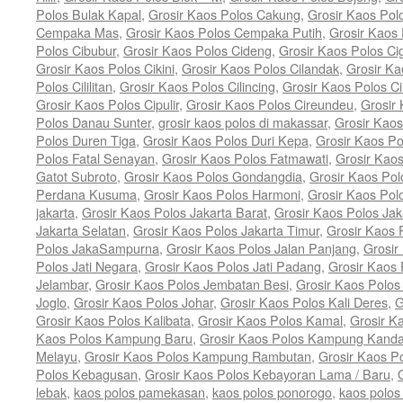
Polos Bulak Kapal
,
Grosir Kaos Polos Cakung
,
Grosir Kaos Po
Cempaka Mas
,
Grosir Kaos Polos Cempaka Putih
,
Grosir Kaos
Polos Cibubur
,
Grosir Kaos Polos Cideng
,
Grosir Kaos Polos Ci
Grosir Kaos Polos Cikini
,
Grosir Kaos Polos Cilandak
,
Grosir Ka
Polos Cililitan
,
Grosir Kaos Polos Cilincing
,
Grosir Kaos Polos C
Grosir Kaos Polos Cipulir
,
Grosir Kaos Polos Cireundeu
,
Grosir
Polos Danau Sunter
,
grosir kaos polos di makassar
,
Grosir Kaos
Polos Duren Tiga
,
Grosir Kaos Polos Duri Kepa
,
Grosir Kaos Po
Polos Fatal Senayan
,
Grosir Kaos Polos Fatmawati
,
Grosir Kao
Gatot Subroto
,
Grosir Kaos Polos Gondangdia
,
Grosir Kaos Pol
Perdana Kusuma
,
Grosir Kaos Polos Harmoni
,
Grosir Kaos Pol
jakarta
,
Grosir Kaos Polos Jakarta Barat
,
Grosir Kaos Polos Jak
Jakarta Selatan
,
Grosir Kaos Polos Jakarta Timur
,
Grosir Kaos 
Polos JakaSampurna
,
Grosir Kaos Polos Jalan Panjang
,
Grosir
Polos Jati Negara
,
Grosir Kaos Polos Jati Padang
,
Grosir Kaos 
Jelambar
,
Grosir Kaos Polos Jembatan Besi
,
Grosir Kaos Polo
Joglo
,
Grosir Kaos Polos Johar
,
Grosir Kaos Polos Kali Deres
,
G
Grosir Kaos Polos Kalibata
,
Grosir Kaos Polos Kamal
,
Grosir K
Kaos Polos Kampung Baru
,
Grosir Kaos Polos Kampung Kand
Melayu
,
Grosir Kaos Polos Kampung Rambutan
,
Grosir Kaos P
Polos Kebagusan
,
Grosir Kaos Polos Kebayoran Lama / Baru
,
lebak
,
kaos polos pamekasan
,
kaos polos ponorogo
,
kaos polos