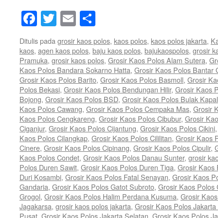
Facebook
Twitter
Email
Share
Ditulis pada
grosir kaos polos
,
kaos polos
,
kaos polos jakarta
,
Ka
kaos
,
agen kaos polos
,
baju kaos polos
,
bajukaospolos
,
grosir k
Pramuka
,
grosir kaos polos
,
Grosir Kaos Polos Alam Sutera
,
Gr
Kaos Polos Bandara Sokarno Hatta
,
Grosir Kaos Polos Bantar
Grosir Kaos Polos Barito
,
Grosir Kaos Polos Basmoll
,
Grosir Ka
Polos Bekasi
,
Grosir Kaos Polos Bendungan Hilir
,
Grosir Kaos P
Bojong
,
Grosir Kaos Polos BSD
,
Grosir Kaos Polos Bulak Kapal
Kaos Polos Cawang
,
Grosir Kaos Polos Cempaka Mas
,
Grosir 
Kaos Polos Cengkareng
,
Grosir Kaos Polos Cibubur
,
Grosir Ka
Ciganjur
,
Grosir Kaos Polos Cijantung
,
Grosir Kaos Polos Cikini
Kaos Polos Cilangkap
,
Grosir Kaos Polos Cililitan
,
Grosir Kaos P
Cinere
,
Grosir Kaos Polos Cipinang
,
Grosir Kaos Polos Cipulir
,
G
Kaos Polos Condet
,
Grosir Kaos Polos Danau Sunter
,
grosir ka
Polos Duren Sawit
,
Grosir Kaos Polos Duren Tiga
,
Grosir Kaos 
Duri Kosambi
,
Grosir Kaos Polos Fatal Senayan
,
Grosir Kaos P
Gandaria
,
Grosir Kaos Polos Gatot Subroto
,
Grosir Kaos Polos
Grogol
,
Grosir Kaos Polos Halim Perdana Kusuma
,
Grosir Kaos
Jagakarsa
,
grosir kaos polos jakarta
,
Grosir Kaos Polos Jakarta
Pusat
,
Grosir Kaos Polos Jakarta Selatan
,
Grosir Kaos Polos Ja