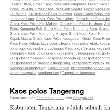
Jakarta Utara
,
Grosir Kaos Polos JakaSampurna
,
Grosir Kaos P
Polos Jati Asih
,
Grosir Kaos Polos Jati Negara
,
Grosir Kaos Pol
Jati Warna
,
Grosir Kaos Polos Jelambar
,
Grosir Kaos Polos Jem
Jembatan Lima
,
Grosir Kaos Polos Joglo
,
Grosir Kaos Polos Jo
Grosir Kaos Polos Kali Malang
,
Grosir Kaos Polos Kalibata
,
Gro
Polos Kampung Bali
,
Grosir Kaos Polos Kampung Baru
,
Grosir
Grosir Kaos Polos Kampung Melayu
,
Grosir Kaos Polos Kamp
Kapuk Muara
,
Grosir Kaos Polos Kebagusan
,
Grosir Kaos Polo
Kaos Polos Kebon
,
kaos polos cilegon
,
kaos polos lebak
,
kaos 
ponorogo
,
kaos polos probolinggo
,
Kaos polos Serang
,
kaos po
trenggalek
,
kaos polos tuban
,
kaos polos tulungagung
,
kaospolo
kaospolospamekasan
,
kaospolospandeglang
,
kaospolosponoro
kaospolosserang
,
kaospolostangerang
,
kaospolostrenggalek
,
ka
Kaospolostulungagung
,
pilihan vendor
,
pilihanvendor
,
vendor ka
vendorkaospolos
,
vendorpilihan
|
Tinggalkan komentar
Kaos polos Tangerang
Dipublikasi pada
Februari 20, 2026
oleh
CahayaKaos
Kabupaten Tangerang adalah sebuah kab