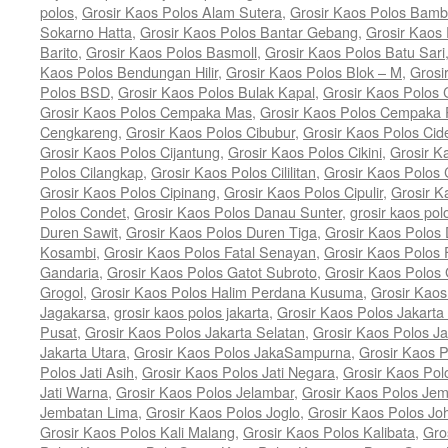
polos
,
Grosir Kaos Polos Alam Sutera
,
Grosir Kaos Polos Bam
Sokarno Hatta
,
Grosir Kaos Polos Bantar Gebang
,
Grosir Kaos
Barito
,
Grosir Kaos Polos Basmoll
,
Grosir Kaos Polos Batu Sari
Kaos Polos Bendungan Hilir
,
Grosir Kaos Polos Blok – M
,
Grosi
Polos BSD
,
Grosir Kaos Polos Bulak Kapal
,
Grosir Kaos Polos
Grosir Kaos Polos Cempaka Mas
,
Grosir Kaos Polos Cempaka 
Cengkareng
,
Grosir Kaos Polos Cibubur
,
Grosir Kaos Polos Cid
Grosir Kaos Polos Cijantung
,
Grosir Kaos Polos Cikini
,
Grosir K
Polos Cilangkap
,
Grosir Kaos Polos Cililitan
,
Grosir Kaos Polos C
Grosir Kaos Polos Cipinang
,
Grosir Kaos Polos Cipulir
,
Grosir K
Polos Condet
,
Grosir Kaos Polos Danau Sunter
,
grosir kaos pol
Duren Sawit
,
Grosir Kaos Polos Duren Tiga
,
Grosir Kaos Polos 
Kosambi
,
Grosir Kaos Polos Fatal Senayan
,
Grosir Kaos Polos 
Gandaria
,
Grosir Kaos Polos Gatot Subroto
,
Grosir Kaos Polos
Grogol
,
Grosir Kaos Polos Halim Perdana Kusuma
,
Grosir Kaos
Jagakarsa
,
grosir kaos polos jakarta
,
Grosir Kaos Polos Jakarta
Pusat
,
Grosir Kaos Polos Jakarta Selatan
,
Grosir Kaos Polos Ja
Jakarta Utara
,
Grosir Kaos Polos JakaSampurna
,
Grosir Kaos P
Polos Jati Asih
,
Grosir Kaos Polos Jati Negara
,
Grosir Kaos Pol
Jati Warna
,
Grosir Kaos Polos Jelambar
,
Grosir Kaos Polos Jem
Jembatan Lima
,
Grosir Kaos Polos Joglo
,
Grosir Kaos Polos Jo
Grosir Kaos Polos Kali Malang
,
Grosir Kaos Polos Kalibata
,
Gro