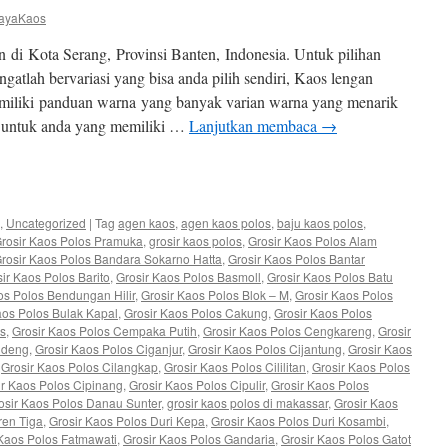
ayaKaos
 di Kota Serang, Provinsi Banten, Indonesia. Untuk pilihan
gatlah bervariasi yang bisa anda pilih sendiri, Kaos lengan
miliki panduan warna yang banyak varian warna yang menarik
 untuk anda yang memiliki …
Lanjutkan membaca
→
e
,
Uncategorized
|
Tag
agen kaos
,
agen kaos polos
,
baju kaos polos
,
Grosir Kaos Polos Pramuka
,
grosir kaos polos
,
Grosir Kaos Polos Alam
rosir Kaos Polos Bandara Sokarno Hatta
,
Grosir Kaos Polos Bantar
ir Kaos Polos Barito
,
Grosir Kaos Polos Basmoll
,
Grosir Kaos Polos Batu
os Polos Bendungan Hilir
,
Grosir Kaos Polos Blok – M
,
Grosir Kaos Polos
aos Polos Bulak Kapal
,
Grosir Kaos Polos Cakung
,
Grosir Kaos Polos
s
,
Grosir Kaos Polos Cempaka Putih
,
Grosir Kaos Polos Cengkareng
,
Grosir
ideng
,
Grosir Kaos Polos Ciganjur
,
Grosir Kaos Polos Cijantung
,
Grosir Kaos
,
Grosir Kaos Polos Cilangkap
,
Grosir Kaos Polos Cililitan
,
Grosir Kaos Polos
ir Kaos Polos Cipinang
,
Grosir Kaos Polos Cipulir
,
Grosir Kaos Polos
osir Kaos Polos Danau Sunter
,
grosir kaos polos di makassar
,
Grosir Kaos
ren Tiga
,
Grosir Kaos Polos Duri Kepa
,
Grosir Kaos Polos Duri Kosambi
,
 Kaos Polos Fatmawati
,
Grosir Kaos Polos Gandaria
,
Grosir Kaos Polos Gatot