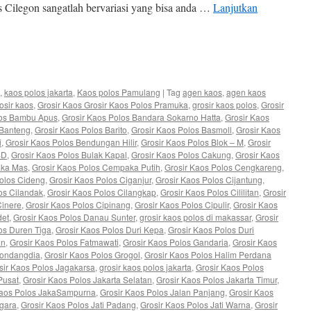
s Cilegon sangatlah bervariasi yang bisa anda …
Lanjutkan
e
,
kaos polos jakarta
,
Kaos polos Pamulang
|
Tag
agen kaos
,
agen kaos
osir kaos
,
Grosir Kaos Grosir Kaos Polos Pramuka
,
grosir kaos polos
,
Grosir
los Bambu Apus
,
Grosir Kaos Polos Bandara Sokarno Hatta
,
Grosir Kaos
 Banteng
,
Grosir Kaos Polos Barito
,
Grosir Kaos Polos Basmoll
,
Grosir Kaos
i
,
Grosir Kaos Polos Bendungan Hilir
,
Grosir Kaos Polos Blok – M
,
Grosir
SD
,
Grosir Kaos Polos Bulak Kapal
,
Grosir Kaos Polos Cakung
,
Grosir Kaos
aka Mas
,
Grosir Kaos Polos Cempaka Putih
,
Grosir Kaos Polos Cengkareng
,
Polos Cideng
,
Grosir Kaos Polos Ciganjur
,
Grosir Kaos Polos Cijantung
,
os Cilandak
,
Grosir Kaos Polos Cilangkap
,
Grosir Kaos Polos Cililitan
,
Grosir
Cinere
,
Grosir Kaos Polos Cipinang
,
Grosir Kaos Polos Cipulir
,
Grosir Kaos
det
,
Grosir Kaos Polos Danau Sunter
,
grosir kaos polos di makassar
,
Grosir
os Duren Tiga
,
Grosir Kaos Polos Duri Kepa
,
Grosir Kaos Polos Duri
an
,
Grosir Kaos Polos Fatmawati
,
Grosir Kaos Polos Gandaria
,
Grosir Kaos
Gondangdia
,
Grosir Kaos Polos Grogol
,
Grosir Kaos Polos Halim Perdana
sir Kaos Polos Jagakarsa
,
grosir kaos polos jakarta
,
Grosir Kaos Polos
Pusat
,
Grosir Kaos Polos Jakarta Selatan
,
Grosir Kaos Polos Jakarta Timur
,
Kaos Polos JakaSampurna
,
Grosir Kaos Polos Jalan Panjang
,
Grosir Kaos
egara
,
Grosir Kaos Polos Jati Padang
,
Grosir Kaos Polos Jati Warna
,
Grosir