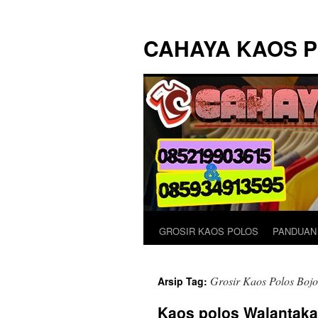
Langsung
ke
CAHAYA KAOS 
isi
GROSIR KAOS POLOS
PANDUAN
Grosir Kaos Polos Boj
Arsip Tag:
Kaos polos Walantaka