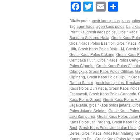
Facebook
Twitter
Email
Shar
Ditulis pada
grosir kaos polos
,
kaos polos
Tag
agen kaos
,
agen kaos polos
,
baju ka
Pramuka
,
grosir kaos polos
,
Grosir Kaos 
Bandara Sokarno Hatta
,
Grosir Kaos Pol
Grosir Kaos Polos Basmoll
,
Grosir Kaos P
Hilir
,
Grosir Kaos Polos Blok – M
,
Grosir 
Grosir Kaos Polos Cakung
,
Grosir Kaos 
Cempaka Putih
,
Grosir Kaos Polos Ceng
Polos Ciganjur
,
Grosir Kaos Polos Cijant
Cilangkap
,
Grosir Kaos Polos Cililitan
,
Gr
Cipinang
,
Grosir Kaos Polos Cipulir
,
Gros
Danau Sunter
,
grosir kaos polos di makas
Kaos Polos Duri Kepa
,
Grosir Kaos Polos
Fatmawati
,
Grosir Kaos Polos Gandaria
,
G
Kaos Polos Grogol
,
Grosir Kaos Polos H
Jagakarsa
,
grosir kaos polos jakarta
,
Gros
Polos Jakarta Selatan
,
Grosir Kaos Polos
JakaSampurna
,
Grosir Kaos Polos Jalan
Kaos Polos Jati Padang
,
Grosir Kaos Pol
Besi
,
Grosir Kaos Polos Jembatan Lima
,
Deres
,
Grosir Kaos Polos Kali Malang
,
Gr
Kampung Bali
,
Grosir Kaos Polos Kampu