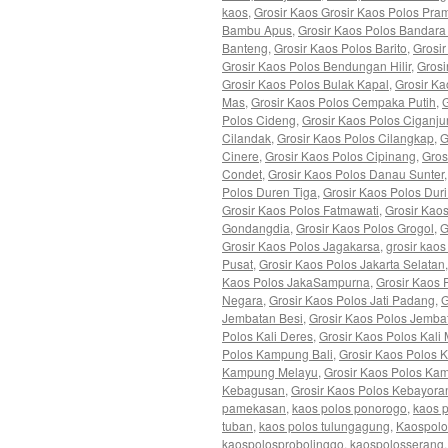
kaos
,
Grosir Kaos Grosir Kaos Polos Pra
Bambu Apus
,
Grosir Kaos Polos Bandara
Banteng
,
Grosir Kaos Polos Barito
,
Grosir
Grosir Kaos Polos Bendungan Hilir
,
Grosi
Grosir Kaos Polos Bulak Kapal
,
Grosir K
Mas
,
Grosir Kaos Polos Cempaka Putih
,
Polos Cideng
,
Grosir Kaos Polos Ciganju
Cilandak
,
Grosir Kaos Polos Cilangkap
,
G
Cinere
,
Grosir Kaos Polos Cipinang
,
Gros
Condet
,
Grosir Kaos Polos Danau Sunter
Polos Duren Tiga
,
Grosir Kaos Polos Dur
Grosir Kaos Polos Fatmawati
,
Grosir Kao
Gondangdia
,
Grosir Kaos Polos Grogol
,
G
Grosir Kaos Polos Jagakarsa
,
grosir kaos
Pusat
,
Grosir Kaos Polos Jakarta Selatan
Kaos Polos JakaSampurna
,
Grosir Kaos 
Negara
,
Grosir Kaos Polos Jati Padang
,
G
Jembatan Besi
,
Grosir Kaos Polos Jemba
Polos Kali Deres
,
Grosir Kaos Polos Kali
Polos Kampung Bali
,
Grosir Kaos Polos
Kampung Melayu
,
Grosir Kaos Polos K
Kebagusan
,
Grosir Kaos Polos Kebayora
pamekasan
,
kaos polos ponorogo
,
kaos p
tuban
,
kaos polos tulungagung
,
Kaospolo
kaospolosprobolinggo
,
kaospolosserang