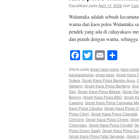
Dipublikasi pada
April 13, 2026
oleh
Cah
Walantaka adalah sebuah kecamatan
warna dari kaos polos Walantaka san
pendek yang ada di cahayakaos me
dan penuh dengan warna, sehingga
Facebook
Twitter
Email
Shar
Ditulis pada
grosir kaos polos
,
kaos polos
bajukaospolos
,
grosir kaos
,
Grosir Kaos 
Sutera
,
Grosir Kaos Polos Bambu Apus
,
G
Gebang
,
Grosir Kaos Polos Banteng
,
Gros
Sari
,
Grosir Kaos Polos Bekasi
,
Grosir Ka
Bojong
,
Grosir Kaos Polos BSD
,
Grosir K
Cawang
,
Grosir Kaos Polos Cempaka Ma
Kaos Polos Cibubur
,
Grosir Kaos Polos C
Polos Cikini
,
Grosir Kaos Polos Cilandak
Cilincing
,
Grosir Kaos Polos Cinere
,
Gros
Cireundeu
,
Grosir Kaos Polos Condet
,
Gr
Polos Duren Sawit
,
Grosir Kaos Polos Du
Grosir Kaos Polos Fatal Senayan
,
Grosir