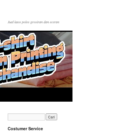
Jual kaos polos grosiran dan eceran
Costumer Service