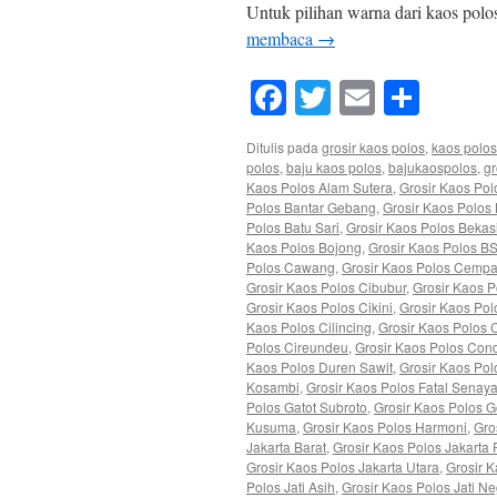
Untuk pilihan warna dari kaos polo
membaca
→
Facebook
Twitter
Email
Shar
Ditulis pada
grosir kaos polos
,
kaos polos
polos
,
baju kaos polos
,
bajukaospolos
,
gr
Kaos Polos Alam Sutera
,
Grosir Kaos Po
Polos Bantar Gebang
,
Grosir Kaos Polos
Polos Batu Sari
,
Grosir Kaos Polos Bekas
Kaos Polos Bojong
,
Grosir Kaos Polos B
Polos Cawang
,
Grosir Kaos Polos Cemp
Grosir Kaos Polos Cibubur
,
Grosir Kaos 
Grosir Kaos Polos Cikini
,
Grosir Kaos Pol
Kaos Polos Cilincing
,
Grosir Kaos Polos 
Polos Cireundeu
,
Grosir Kaos Polos Con
Kaos Polos Duren Sawit
,
Grosir Kaos Pol
Kosambi
,
Grosir Kaos Polos Fatal Senay
Polos Gatot Subroto
,
Grosir Kaos Polos 
Kusuma
,
Grosir Kaos Polos Harmoni
,
Gro
Jakarta Barat
,
Grosir Kaos Polos Jakarta 
Grosir Kaos Polos Jakarta Utara
,
Grosir 
Polos Jati Asih
,
Grosir Kaos Polos Jati N