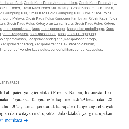
 Jembatan Besi
,
Grosir Kaos Polos Jembatan Lima
,
Grosir Kaos Polos Joglo
,
os Kali Deres
,
Grosir Kaos Polos Kali Malang
,
Grosir Kaos Polos Kalibata
,
los Kampung Bali
,
Grosir Kaos Polos Kampung Baru
,
Grosir Kaos Polos
Kampung Melayu
,
Grosir Kaos Polos Kampung Rambutan
,
Grosir Kaos Polos
san
,
Grosir Kaos Polos Kebayoran Lama / Baru
,
Grosir Kaos Polos Kebon
,
s polos pamekasan
,
kaos polos ponorogo
,
kaos polos probolinggo
,
Kaos
 polos trenggalek
,
kaos polos tuban
,
kaos polos tulungagung
,
polospamekasan
,
kaospolospandeglang
,
kaospolosponorogo
,
,
kaospolostangerang
,
kaospolostrenggalek
,
kaospolostuban
,
ilihanvendor
,
vendor kaos polos
,
vendor pilihan
,
vendorkaospolos
,
g
CahayaKaos
kabupaten yang terletak di Provinsi Banten, Indonesia. Ibu
amatan Tigaraksa. Tangerang terbagi menjadi 29 kecamatan, 28
r tahun 2024, jumlah penduduk kabupaten Tangerang sebanyak
bagian dari wilayah metropolitan Jabodetabek yang merupakan
kan membaca
→