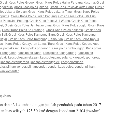
Grosir Kaos Polos Grogol
,
Grosir Kaos Polos Halim Perdana Kusuma
,
Grosir
Jagakarsa
,
grosir kaos polos jakarta
,
Grosir Kaos Polos Jakarta Barat
,
Grosir
los Jakarta Selatan
,
Grosir Kaos Polos Jakarta Timur
,
Grosir Kaos Polos
ampurna
,
Grosir Kaos Polos Jalan Panjang
,
Grosir Kaos Polos Jati Asih
,
os Polos Jati Padang
,
Grosir Kaos Polos Jati Warna
,
Grosir Kaos Polos
esi
,
Grosir Kaos Polos Jembatan Lima
,
Grosir Kaos Polos Joglo
,
Grosir Kaos
s
,
Grosir Kaos Polos Kali Malang
,
Grosir Kaos Polos Kalibata
,
Grosir Kaos
 Bali
,
Grosir Kaos Polos Kampung Baru
,
Grosir Kaos Polos Kampung
elayu
,
Grosir Kaos Polos Kampung Rambutan
,
Grosir Kaos Polos Kapuk
osir Kaos Polos Kebayoran Lama / Baru
,
Grosir Kaos Polos Kebon
,
kaos
los pamekasan
,
kaos polos ponorogo
,
kaos polos probolinggo
,
Kaos polos
s trenggalek
,
kaos polos tuban
,
kaos polos tulungagung
,
kaos polos
lebak
,
kaospolospamekasan
,
kaospolospandeglang
,
kaospolosponorogo
,
,
kaospolostangerang
,
kaospolostrenggalek
,
kaospolostuban
,
taka
,
pilihan vendor
,
pilihanvendor
,
vendor kaos polos
,
vendor pilihan
,
lkan komentar
ayaKaos
atan dan 43 kelurahan dengan jumlah penduduk pada tahun 2017
 dan luas wilayah 175,50 km² dengan kepadatan 2.304 jiwa/km².