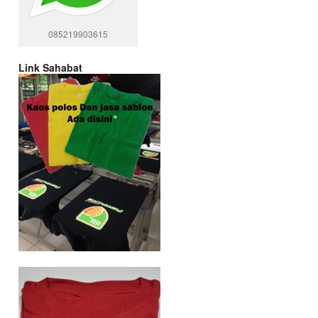
085219903615
Link Sahabat