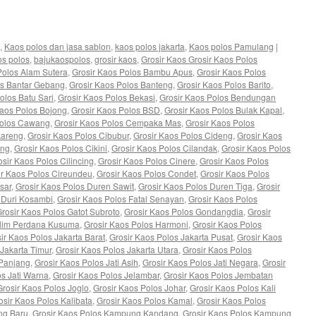
e
,
Kaos polos dan jasa sablon
,
kaos polos jakarta
,
Kaos polos Pamulang
|
os polos
,
bajukaospolos
,
grosir kaos
,
Grosir Kaos Grosir Kaos Polos
Polos Alam Sutera
,
Grosir Kaos Polos Bambu Apus
,
Grosir Kaos Polos
os Bantar Gebang
,
Grosir Kaos Polos Banteng
,
Grosir Kaos Polos Barito
,
olos Batu Sari
,
Grosir Kaos Polos Bekasi
,
Grosir Kaos Polos Bendungan
Kaos Polos Bojong
,
Grosir Kaos Polos BSD
,
Grosir Kaos Polos Bulak Kapal
,
Polos Cawang
,
Grosir Kaos Polos Cempaka Mas
,
Grosir Kaos Polos
kareng
,
Grosir Kaos Polos Cibubur
,
Grosir Kaos Polos Cideng
,
Grosir Kaos
ung
,
Grosir Kaos Polos Cikini
,
Grosir Kaos Polos Cilandak
,
Grosir Kaos Polos
osir Kaos Polos Cilincing
,
Grosir Kaos Polos Cinere
,
Grosir Kaos Polos
ir Kaos Polos Cireundeu
,
Grosir Kaos Polos Condet
,
Grosir Kaos Polos
sar
,
Grosir Kaos Polos Duren Sawit
,
Grosir Kaos Polos Duren Tiga
,
Grosir
 Duri Kosambi
,
Grosir Kaos Polos Fatal Senayan
,
Grosir Kaos Polos
rosir Kaos Polos Gatot Subroto
,
Grosir Kaos Polos Gondangdia
,
Grosir
alim Perdana Kusuma
,
Grosir Kaos Polos Harmoni
,
Grosir Kaos Polos
ir Kaos Polos Jakarta Barat
,
Grosir Kaos Polos Jakarta Pusat
,
Grosir Kaos
 Jakarta Timur
,
Grosir Kaos Polos Jakarta Utara
,
Grosir Kaos Polos
 Panjang
,
Grosir Kaos Polos Jati Asih
,
Grosir Kaos Polos Jati Negara
,
Grosir
os Jati Warna
,
Grosir Kaos Polos Jelambar
,
Grosir Kaos Polos Jembatan
Grosir Kaos Polos Joglo
,
Grosir Kaos Polos Johar
,
Grosir Kaos Polos Kali
osir Kaos Polos Kalibata
,
Grosir Kaos Polos Kamal
,
Grosir Kaos Polos
ng Baru
,
Grosir Kaos Polos Kampung Kandang
,
Grosir Kaos Polos Kampung