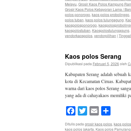
Melayu
,
Grosir Kaos Polos Kampung Ra
Grosir Kaos Polos Kebayoran Lama / Bar
polos ponorogo
,
kaos polos probolinggo
,
polos tuban
,
kaos polos tulungagung
,
Kao
kaospolosponorogo
,
kaospolosproboling
kaospolostuban
,
Kaospolostulungagung
,
vendorkaospolos
,
vendorpilihan
|
Tingga
Kaos polos Serang
Dipublikasi pada
Februari 5, 2026
oleh
C
Kabupaten Serang adalah sebuah kab
kota di Kecamatan Ciruas. Kabupate
warna dari kaos polos Serang sangat
yang ada di cahayakaos memiliki
Facebook
Twitter
Email
Shar
Ditulis pada
grosir kaos polos
,
kaos polos
kaos polos jakarta
,
Kaos polos Pamulang