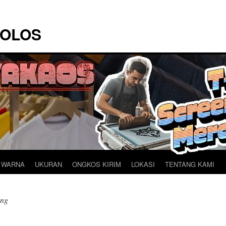
POLOS
 WARNA
UKURAN
ONGKOS KIRIM
LOKASI
TENTANG KAMI
ong