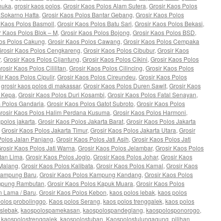
muka
,
grosir kaos polos
,
Grosir Kaos Polos Alam Sutera
,
Grosir Kaos Polos
 Sokarno Hatta
,
Grosir Kaos Polos Bantar Gebang
,
Grosir Kaos Polos
 Kaos Polos Basmoll
,
Grosir Kaos Polos Batu Sari
,
Grosir Kaos Polos Bekasi
,
r Kaos Polos Blok – M
,
Grosir Kaos Polos Bojong
,
Grosir Kaos Polos BSD
,
aos Polos Cakung
,
Grosir Kaos Polos Cawang
,
Grosir Kaos Polos Cempaka
Grosir Kaos Polos Cengkareng
,
Grosir Kaos Polos Cibubur
,
Grosir Kaos
r
,
Grosir Kaos Polos Cijantung
,
Grosir Kaos Polos Cikini
,
Grosir Kaos Polos
rosir Kaos Polos Cililitan
,
Grosir Kaos Polos Cilincing
,
Grosir Kaos Polos
ir Kaos Polos Cipulir
,
Grosir Kaos Polos Cireundeu
,
Grosir Kaos Polos
,
grosir kaos polos di makassar
,
Grosir Kaos Polos Duren Sawit
,
Grosir Kaos
i Kepa
,
Grosir Kaos Polos Duri Kosambi
,
Grosir Kaos Polos Fatal Senayan
,
s Polos Gandaria
,
Grosir Kaos Polos Gatot Subroto
,
Grosir Kaos Polos
rosir Kaos Polos Halim Perdana Kusuma
,
Grosir Kaos Polos Harmoni
,
 polos jakarta
,
Grosir Kaos Polos Jakarta Barat
,
Grosir Kaos Polos Jakarta
,
Grosir Kaos Polos Jakarta Timur
,
Grosir Kaos Polos Jakarta Utara
,
Grosir
Polos Jalan Panjang
,
Grosir Kaos Polos Jati Asih
,
Grosir Kaos Polos Jati
rosir Kaos Polos Jati Warna
,
Grosir Kaos Polos Jelambar
,
Grosir Kaos Polos
tan Lima
,
Grosir Kaos Polos Joglo
,
Grosir Kaos Polos Johar
,
Grosir Kaos
 Malang
,
Grosir Kaos Polos Kalibata
,
Grosir Kaos Polos Kamal
,
Grosir Kaos
 Kampung Baru
,
Grosir Kaos Polos Kampung Kandang
,
Grosir Kaos Polos
ampung Rambutan
,
Grosir Kaos Polos Kapuk Muara
,
Grosir Kaos Polos
n Lama / Baru
,
Grosir Kaos Polos Kebon
,
kaos polos lebak
,
kaos polos
olos probolinggo
,
Kaos polos Serang
,
kaos polos trenggalek
,
kaos polos
slebak
,
kaospolospamekasan
,
kaospolospandeglang
,
kaospolosponorogo
,
,
kaospolostrenggalek
,
kaospolostuban
,
Kaospolostulungagung
,
pilihan