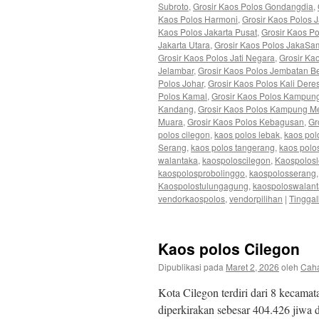
Subroto
,
Grosir Kaos Polos Gondangdia
,
Kaos Polos Harmoni
,
Grosir Kaos Polos 
Kaos Polos Jakarta Pusat
,
Grosir Kaos Po
Jakarta Utara
,
Grosir Kaos Polos JakaS
Grosir Kaos Polos Jati Negara
,
Grosir Ka
Jelambar
,
Grosir Kaos Polos Jembatan B
Polos Johar
,
Grosir Kaos Polos Kali Dere
Polos Kamal
,
Grosir Kaos Polos Kampung
Kandang
,
Grosir Kaos Polos Kampung M
Muara
,
Grosir Kaos Polos Kebagusan
,
Gr
polos cilegon
,
kaos polos lebak
,
kaos po
Serang
,
kaos polos tangerang
,
kaos polo
walantaka
,
kaospoloscilegon
,
Kaospolos
kaospolosprobolinggo
,
kaospolosserang
Kaospolostulungagung
,
kaospoloswalan
vendorkaospolos
,
vendorpilihan
|
Tingga
Kaos polos Cilegon
Dipublikasi pada
Maret 2, 2026
oleh
Cah
Kota Cilegon terdiri dari 8 kecam
diperkirakan sebesar 404.426 jiwa