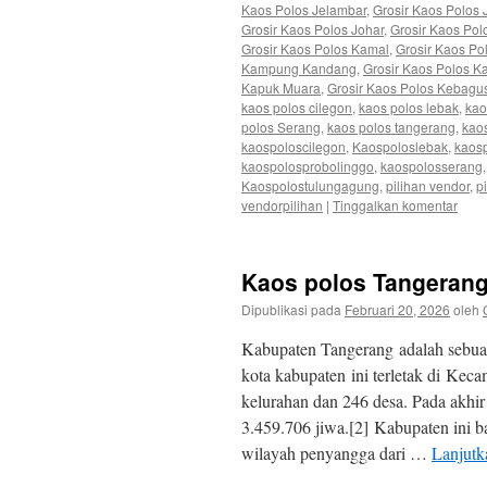
Kaos Polos Jelambar
,
Grosir Kaos Polos
Grosir Kaos Polos Johar
,
Grosir Kaos Pol
Grosir Kaos Polos Kamal
,
Grosir Kaos Po
Kampung Kandang
,
Grosir Kaos Polos 
Kapuk Muara
,
Grosir Kaos Polos Kebagu
kaos polos cilegon
,
kaos polos lebak
,
kao
polos Serang
,
kaos polos tangerang
,
kaos
kaospoloscilegon
,
Kaospoloslebak
,
kaos
kaospolosprobolinggo
,
kaospolosserang
Kaospolostulungagung
,
pilihan vendor
,
p
vendorpilihan
|
Tinggalkan komentar
Kaos polos Tangeran
Dipublikasi pada
Februari 20, 2026
oleh
Kabupaten Tangerang adalah sebuah 
kota kabupaten ini terletak di Kec
kelurahan dan 246 desa. Pada akhi
3.459.706 jiwa.[2] Kabupaten ini 
wilayah penyangga dari …
Lanjut