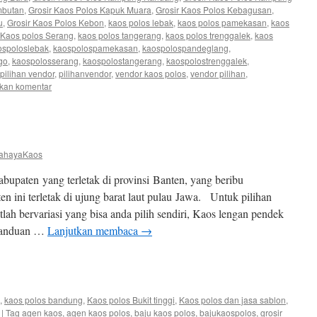
mbutan
,
Grosir Kaos Polos Kapuk Muara
,
Grosir Kaos Polos Kebagusan
,
u
,
Grosir Kaos Polos Kebon
,
kaos polos lebak
,
kaos polos pamekasan
,
kaos
Kaos polos Serang
,
kaos polos tangerang
,
kaos polos trenggalek
,
kaos
spoloslebak
,
kaospolospamekasan
,
kaospolospandeglang
,
go
,
kaospolosserang
,
kaospolostangerang
,
kaospolostrenggalek
,
pilihan vendor
,
pilihanvendor
,
vendor kaos polos
,
vendor pilihan
,
lkan komentar
ahayaKaos
upaten yang terletak di provinsi Banten, yang beribu
n ini terletak di ujung barat laut pulau Jawa. Untuk pilihan
lah bervariasi yang bisa anda pilih sendiri, Kaos lengan pendek
 panduan …
Lanjutkan membaca
→
e
,
kaos polos bandung
,
Kaos polos Bukit tinggi
,
Kaos polos dan jasa sablon
,
|
Tag
agen kaos
,
agen kaos polos
,
baju kaos polos
,
bajukaospolos
,
grosir