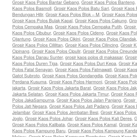
Grosir Kaos Polos Bantar Gebang
,
Grosir Kaos Polos Banteng
,
Kaos Polos Basmoll
,
Grosir Kaos Polos Batu Sari
,
Grosir Kaos 
Bendungan Hilir
,
Grosir Kaos Polos Blok – M
,
Grosir Kaos Polo
Grosir Kaos Polos Bulak Kapal
,
Grosir Kaos Polos Cakung
,
Gro
Polos Cempaka Mas
,
Grosir Kaos Polos Cempaka Putih
,
Grosi
Kaos Polos Cibubur
,
Grosir Kaos Polos Cideng
,
Grosir Kaos Pol
Cijantung
,
Grosir Kaos Polos Cikini
,
Grosir Kaos Polos Cilandak
Grosir Kaos Polos Cililitan
,
Grosir Kaos Polos Cilincing
,
Grosir K
Cipinang
,
Grosir Kaos Polos Cipulir
,
Grosir Kaos Polos Cireund
Kaos Polos Danau Sunter
,
grosir kaos polos di makassar
,
Grosi
Kaos Polos Duren Tiga
,
Grosir Kaos Polos Duri Kepa
,
Grosir K
Polos Fatal Senayan
,
Grosir Kaos Polos Fatmawati
,
Grosir Kao
Gatot Subroto
,
Grosir Kaos Polos Gondangdia
,
Grosir Kaos Pol
Perdana Kusuma
,
Grosir Kaos Polos Harmoni
,
Grosir Kaos Pol
jakarta
,
Grosir Kaos Polos Jakarta Barat
,
Grosir Kaos Polos Jak
Jakarta Selatan
,
Grosir Kaos Polos Jakarta Timur
,
Grosir Kaos 
Polos JakaSampurna
,
Grosir Kaos Polos Jalan Panjang
,
Grosir
Polos Jati Negara
,
Grosir Kaos Polos Jati Padang
,
Grosir Kaos 
Jelambar
,
Grosir Kaos Polos Jembatan Besi
,
Grosir Kaos Polo
Joglo
,
Grosir Kaos Polos Johar
,
Grosir Kaos Polos Kali Deres
,
G
Grosir Kaos Polos Kalibata
,
Grosir Kaos Polos Kamal
,
Grosir K
Kaos Polos Kampung Baru
,
Grosir Kaos Polos Kampung Kand
Melayu
,
Grosir Kaos Polos Kampung Rambutan
,
Grosir Kaos P