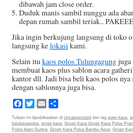
dibawah jam close order.
Duduk manis sambil nunggu ada aban
depan rumah sambil teriak.. PAKEE
Jika ingin berkujung langsung di toko o
langsung ke
lokasi
kami.
Selain itu
kaos polos Tulungagung
juga
membuat kaos plus sablon acara gatheri
kantor dll. Jadi bisa beli kaos polos nya 
dengan sablonnya juga bisa.
Facebook
Twitter
Email
Share
Tulisan ini dipublikasikan di
Uncategorized
dan tag
agen kaos
,
a
bajukaospolos
,
grosir kaos
,
Grosir Kaos Grosir Kaos Polos Pra
Polos Alam Sutera
,
Grosir Kaos Polos Bambu Apus
,
Grosir Ka