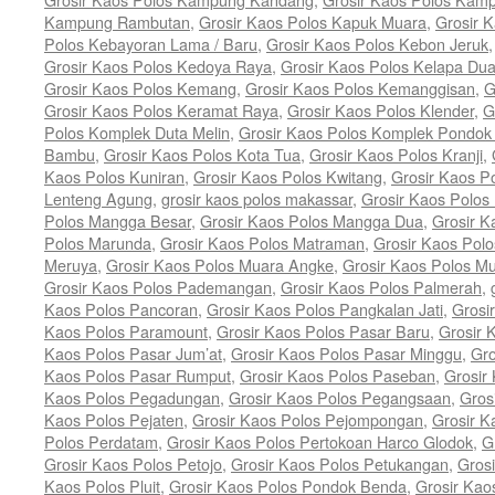
Kampung Rambutan
,
Grosir Kaos Polos Kapuk Muara
,
Grosir 
Polos Kebayoran Lama / Baru
,
Grosir Kaos Polos Kebon Jeruk
Grosir Kaos Polos Kedoya Raya
,
Grosir Kaos Polos Kelapa Du
Grosir Kaos Polos Kemang
,
Grosir Kaos Polos Kemanggisan
,
G
Grosir Kaos Polos Keramat Raya
,
Grosir Kaos Polos Klender
,
G
Polos Komplek Duta Melin
,
Grosir Kaos Polos Komplek Pondok
Bambu
,
Grosir Kaos Polos Kota Tua
,
Grosir Kaos Polos Kranji
,
Kaos Polos Kuniran
,
Grosir Kaos Polos Kwitang
,
Grosir Kaos P
Lenteng Agung
,
grosir kaos polos makassar
,
Grosir Kaos Polo
Polos Mangga Besar
,
Grosir Kaos Polos Mangga Dua
,
Grosir K
Polos Marunda
,
Grosir Kaos Polos Matraman
,
Grosir Kaos Pol
Meruya
,
Grosir Kaos Polos Muara Angke
,
Grosir Kaos Polos M
Grosir Kaos Polos Pademangan
,
Grosir Kaos Polos Palmerah
,
Kaos Polos Pancoran
,
Grosir Kaos Polos Pangkalan Jati
,
Grosi
Kaos Polos Paramount
,
Grosir Kaos Polos Pasar Baru
,
Grosir 
Kaos Polos Pasar Jum’at
,
Grosir Kaos Polos Pasar Minggu
,
Gro
Kaos Polos Pasar Rumput
,
Grosir Kaos Polos Paseban
,
Grosir
Kaos Polos Pegadungan
,
Grosir Kaos Polos Pegangsaan
,
Gros
Kaos Polos Pejaten
,
Grosir Kaos Polos Pejompongan
,
Grosir K
Polos Perdatam
,
Grosir Kaos Polos Pertokoan Harco Glodok
,
G
Grosir Kaos Polos Petojo
,
Grosir Kaos Polos Petukangan
,
Grosi
Kaos Polos Pluit
,
Grosir Kaos Polos Pondok Benda
,
Grosir Kao