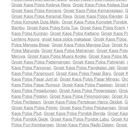
Grosir Kaos Polos Kedoya Raya
,
Grosir Kaos Polos Kelapa Du
Grosir Kaos Polos Kemang
,
Grosir Kaos Polos Kemanggisan
,
G
Grosir Kaos Polos Keramat Raya
,
Grosir Kaos Polos Klender
,
G
Polos Komplek Duta Melin
,
Grosir Kaos Polos Komplek Pondok
Bambu
,
Grosir Kaos Polos Kota Tua
,
Grosir Kaos Polos Kranji
,
Kaos Polos Kuniran
,
Grosir Kaos Polos Kwitang
,
Grosir Kaos P
Lenteng Agung
,
grosir kaos polos makassar
,
Grosir Kaos Polo
Polos Mangga Besar
,
Grosir Kaos Polos Mangga Dua
,
Grosir K
Polos Marunda
,
Grosir Kaos Polos Matraman
,
Grosir Kaos Pol
Meruya
,
Grosir Kaos Polos Muara Angke
,
Grosir Kaos Polos M
Grosir Kaos Polos Pademangan
,
Grosir Kaos Polos Palmerah
,
Kaos Polos Pancoran
,
Grosir Kaos Polos Pangkalan Jati
,
Grosi
Kaos Polos Paramount
,
Grosir Kaos Polos Pasar Baru
,
Grosir 
Kaos Polos Pasar Jum’at
,
Grosir Kaos Polos Pasar Minggu
,
Gro
Kaos Polos Pasar Rumput
,
Grosir Kaos Polos Paseban
,
Grosir
Kaos Polos Pegadungan
,
Grosir Kaos Polos Pegangsaan
,
Gros
Kaos Polos Pejaten
,
Grosir Kaos Polos Pejompongan
,
Grosir K
Polos Perdatam
,
Grosir Kaos Polos Pertokoan Harco Glodok
,
G
Grosir Kaos Polos Petojo
,
Grosir Kaos Polos Petukangan
,
Grosi
Kaos Polos Pluit
,
Grosir Kaos Polos Pondok Benda
,
Grosir Kao
Polos Pondok Gede
,
Grosir Kaos Polos Pondok Labu
,
Grosir K
Polos Puri Kembangan
,
Grosir Kaos Polos Radio Dalam
,
Grosi