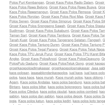
Polos Puri Kembangan
,
Grosir Kaos Polos Radio Dalam
,
Grosi
Kaos Polos Rawa Belong
,
Grosir Kaos Polos Rawa Buaya
,
Gro
Kaos Polos Rawamangun
,
Grosir Kaos Polos Rempoa
,
Grosir 
Kaos Polos Rorotan
,
Grosir Kaos Polos Roxi Mas
,
Grosir Kaos 
Polos Senen
,
Grosir Kaos Polos Simprug
,
Grosir Kaos Polos Sli
Grosir Kaos Polos Srengseng Sawah
,
Grosir Kaos Polos Stasi
Sudirman
,
Grosir Kaos Polos Sukabumi
,
Grosir Kaos Polos Ta
Taman Sari
,
Grosir Kaos Polos Tambora
,
Grosir Kaos Polos T
Tanah Kusir
,
Grosir Kaos Polos Tangerang Selatan (Tangsel)
,
G
Grosir Kaos Polos Tanjung Duren
,
Grosir Kaos Polos Tanjung P
Grosir Kaos Polos Tegal Parang
,
Grosir Kaos Polos Teluk Naga
Kaos Polos TPU Jeruk Purut
,
Grosir Kaos Polos TPU Karet Bif
Angke
,
Grosir Kaos PolosAncol
,
Grosir Kaos PolosCipayung
,
Gr
PolosPulo Gadung
,
Grosir Kaos PolosTeluk Gong
,
grosir kaosp
grosirkaospolosdimakassar
,
grosirkaospolosmakassar
,
Jasa sab
kaos polosan
,
jasasablondankaospolos
,
jual kaos
,
jual kaos polo
polos
,
kaos kaos
,
kaos murah
,
Kaos murah polos
,
kaos oblong
,
Agam
,
Kaos polos Andalas
,
kaos polos bandung
,
kaos polos ba
Bintaro
,
kaos polos blitar
,
kaos polos bojonegoro
,
kaos polos buk
Kaos polos Ciledug
,
kaos polos ciputat
,
kaos polos combed
,
kao
sablon
,
kaos polos dan sablon
,
kaos polos depok
,
Kaos polos G
jogja
,
Kaos polos katun
,
kaos polos kediri
,
kaos polos koto tang