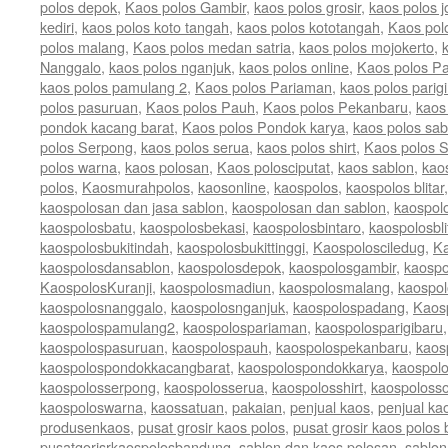
polos depok
,
Kaos polos Gambir
,
kaos polos grosir
,
kaos polos j
kediri
,
kaos polos koto tangah
,
kaos polos kototangah
,
Kaos polo
polos malang
,
Kaos polos medan satria
,
kaos polos mojokerto
,
Nanggalo
,
kaos polos nganjuk
,
kaos polos online
,
Kaos polos P
kaos polos pamulang 2
,
Kaos polos Pariaman
,
kaos polos parig
polos pasuruan
,
Kaos polos Pauh
,
Kaos polos Pekanbaru
,
kaos
pondok kacang barat
,
Kaos polos Pondok karya
,
kaos polos sab
polos Serpong
,
kaos polos serua
,
kaos polos shirt
,
Kaos polos S
polos warna
,
kaos polosan
,
Kaos polosciputat
,
kaos sablon
,
kao
polos
,
Kaosmurahpolos
,
kaosonline
,
kaospolos
,
kaospolos blitar
kaospolosan dan jasa sablon
,
kaospolosan dan sablon
,
kaospol
kaospolosbatu
,
kaospolosbekasi
,
kaospolosbintaro
,
kaospolosbli
kaospolosbukitindah
,
kaospolosbukittinggi
,
Kaospolosciledug
,
Ka
kaospolosdansablon
,
kaospolosdepok
,
kaospolosgambir
,
kaospo
KaospolosKuranji
,
kaospolosmadiun
,
kaospolosmalang
,
kaospol
kaospolosnanggalo
,
kaospolosnganjuk
,
kaospolospadang
,
Kaos
kaospolospamulang2
,
kaospolospariaman
,
kaospolosparigibaru
kaospolospasuruan
,
kaospolospauh
,
kaospolospekanbaru
,
kaos
kaospolospondokkacangbarat
,
kaospolospondokkarya
,
kaospol
kaospolosserpong
,
kaospolosserua
,
kaospolosshirt
,
kaospolosso
kaospoloswarna
,
kaossatuan
,
pakaian
,
penjual kaos
,
penjual ka
produsenkaos
,
pusat grosir kaos polos
,
pusat grosir kaos polos
pusatgorisrkaospolosbandung
,
sablon dan kaos polosan
,
sablon