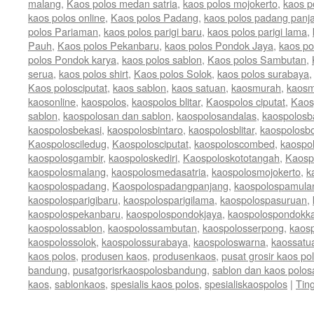
malang
,
Kaos polos medan satria
,
kaos polos mojokerto
,
kaos p
kaos polos online
,
Kaos polos Padang
,
kaos polos padang panj
polos Pariaman
,
kaos polos parigi baru
,
kaos polos parigi lama
,
Pauh
,
Kaos polos Pekanbaru
,
kaos polos Pondok Jaya
,
kaos po
polos Pondok karya
,
kaos polos sablon
,
Kaos polos Sambutan
,
serua
,
kaos polos shirt
,
Kaos polos Solok
,
kaos polos surabaya
Kaos polosciputat
,
kaos sablon
,
kaos satuan
,
kaosmurah
,
kaosm
kaosonline
,
kaospolos
,
kaospolos blitar
,
Kaospolos ciputat
,
Kaos
sablon
,
kaospolosan dan sablon
,
kaospolosandalas
,
kaospolos
kaospolosbekasi
,
kaospolosbintaro
,
kaospolosblitar
,
kaospolosb
Kaospolosciledug
,
Kaospolosciputat
,
kaospoloscombed
,
kaospo
kaospolosgambir
,
kaospoloskediri
,
Kaospoloskototangah
,
Kaosp
kaospolosmalang
,
kaospolosmedasatria
,
kaospolosmojokerto
,
k
kaospolospadang
,
Kaospolospadangpanjang
,
kaospolospamula
kaospolosparigibaru
,
kaospolosparigilama
,
kaospolospasuruan
,
kaospolospekanbaru
,
kaospolospondokjaya
,
kaospolospondokk
kaospolossablon
,
kaospolossambutan
,
kaospolosserpong
,
kaos
kaospolossolok
,
kaospolossurabaya
,
kaospoloswarna
,
kaossatu
kaos polos
,
produsen kaos
,
produsenkaos
,
pusat grosir kaos po
bandung
,
pusatgorisrkaospolosbandung
,
sablon dan kaos polos
kaos
,
sablonkaos
,
spesialis kaos polos
,
spesialiskaospolos
|
Tin