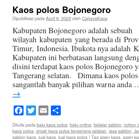
Kaos polos Bojonegoro
Dipublikasi pada
April 9, 2025
oleh
CahayaKaos
Kabupaten Bojonegoro adalah sebuah
wilayah kabupaten yang berada di Prov
Timur, Indonesia. Ibukota nya adalah 
Kabupaten ini berbatasan langsung den
disini terdapat kaos polos Bojonegoro y
Tangerang selatan. Dimana kaos polo
sangantlah banyak pilihan warna anda
→
Facebook
Twitter
Email
Share
Ditulis pada
baju kaos polos
,
baju online
,
belajar sablon
,
cotton
kaos polos
,
grosir kaos polos tangerang selatan
,
jasa sablon
,
Ja
sablon kaos
,
jual kaos
,
jual kaos polos
|
Tag
agen kaos
,
agen ka