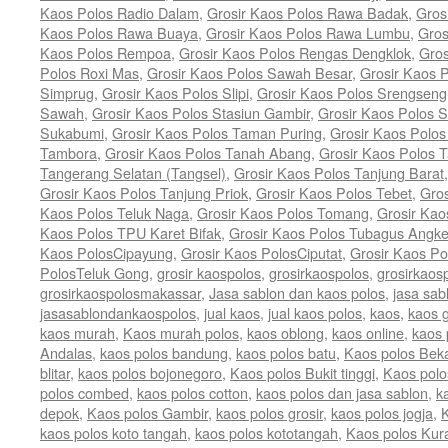
Kaos Polos Radio Dalam
,
Grosir Kaos Polos Rawa Badak
,
Gros
Kaos Polos Rawa Buaya
,
Grosir Kaos Polos Rawa Lumbu
,
Gros
Kaos Polos Rempoa
,
Grosir Kaos Polos Rengas Dengklok
,
Gros
Polos Roxi Mas
,
Grosir Kaos Polos Sawah Besar
,
Grosir Kaos 
Simprug
,
Grosir Kaos Polos Slipi
,
Grosir Kaos Polos Srengseng
Sawah
,
Grosir Kaos Polos Stasiun Gambir
,
Grosir Kaos Polos 
Sukabumi
,
Grosir Kaos Polos Taman Puring
,
Grosir Kaos Polos
Tambora
,
Grosir Kaos Polos Tanah Abang
,
Grosir Kaos Polos T
Tangerang Selatan (Tangsel)
,
Grosir Kaos Polos Tanjung Barat
Grosir Kaos Polos Tanjung Priok
,
Grosir Kaos Polos Tebet
,
Gros
Kaos Polos Teluk Naga
,
Grosir Kaos Polos Tomang
,
Grosir Kao
Kaos Polos TPU Karet Bifak
,
Grosir Kaos Polos Tubagus Angk
Kaos PolosCipayung
,
Grosir Kaos PolosCiputat
,
Grosir Kaos P
PolosTeluk Gong
,
grosir kaospolos
,
grosirkaospolos
,
grosirkaos
grosirkaospolosmakassar
,
Jasa sablon dan kaos polos
,
jasa sab
jasasablondankaospolos
,
jual kaos
,
jual kaos polos
,
kaos
,
kaos g
kaos murah
,
Kaos murah polos
,
kaos oblong
,
kaos online
,
kaos 
Andalas
,
kaos polos bandung
,
kaos polos batu
,
Kaos polos Bek
blitar
,
kaos polos bojonegoro
,
Kaos polos Bukit tinggi
,
Kaos polo
polos combed
,
kaos polos cotton
,
kaos polos dan jasa sablon
,
k
depok
,
Kaos polos Gambir
,
kaos polos grosir
,
kaos polos jogja
,
K
kaos polos koto tangah
,
kaos polos kototangah
,
Kaos polos Kura