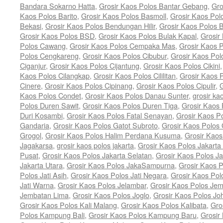
Bandara Sokarno Hatta
,
Grosir Kaos Polos Bantar Gebang
,
Gro
Kaos Polos Barito
,
Grosir Kaos Polos Basmoll
,
Grosir Kaos Pol
Bekasi
,
Grosir Kaos Polos Bendungan Hilir
,
Grosir Kaos Polos 
Grosir Kaos Polos BSD
,
Grosir Kaos Polos Bulak Kapal
,
Grosir
Polos Cawang
,
Grosir Kaos Polos Cempaka Mas
,
Grosir Kaos 
Polos Cengkareng
,
Grosir Kaos Polos Cibubur
,
Grosir Kaos Pol
Ciganjur
,
Grosir Kaos Polos Cijantung
,
Grosir Kaos Polos Cikini
Kaos Polos Cilangkap
,
Grosir Kaos Polos Cililitan
,
Grosir Kaos P
Cinere
,
Grosir Kaos Polos Cipinang
,
Grosir Kaos Polos Cipulir
,
G
Kaos Polos Condet
,
Grosir Kaos Polos Danau Sunter
,
grosir ka
Polos Duren Sawit
,
Grosir Kaos Polos Duren Tiga
,
Grosir Kaos 
Duri Kosambi
,
Grosir Kaos Polos Fatal Senayan
,
Grosir Kaos P
Gandaria
,
Grosir Kaos Polos Gatot Subroto
,
Grosir Kaos Polos
Grogol
,
Grosir Kaos Polos Halim Perdana Kusuma
,
Grosir Kaos
Jagakarsa
,
grosir kaos polos jakarta
,
Grosir Kaos Polos Jakarta
Pusat
,
Grosir Kaos Polos Jakarta Selatan
,
Grosir Kaos Polos Ja
Jakarta Utara
,
Grosir Kaos Polos JakaSampurna
,
Grosir Kaos P
Polos Jati Asih
,
Grosir Kaos Polos Jati Negara
,
Grosir Kaos Pol
Jati Warna
,
Grosir Kaos Polos Jelambar
,
Grosir Kaos Polos Jem
Jembatan Lima
,
Grosir Kaos Polos Joglo
,
Grosir Kaos Polos Jo
Grosir Kaos Polos Kali Malang
,
Grosir Kaos Polos Kalibata
,
Gro
Polos Kampung Bali
,
Grosir Kaos Polos Kampung Baru
,
Grosir