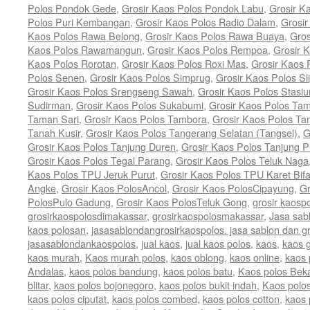
Polos Pondok Gede
,
Grosir Kaos Polos Pondok Labu
,
Grosir K
Polos Puri Kembangan
,
Grosir Kaos Polos Radio Dalam
,
Grosi
Kaos Polos Rawa Belong
,
Grosir Kaos Polos Rawa Buaya
,
Gro
Kaos Polos Rawamangun
,
Grosir Kaos Polos Rempoa
,
Grosir 
Kaos Polos Rorotan
,
Grosir Kaos Polos Roxi Mas
,
Grosir Kaos 
Polos Senen
,
Grosir Kaos Polos Simprug
,
Grosir Kaos Polos Sli
Grosir Kaos Polos Srengseng Sawah
,
Grosir Kaos Polos Stasi
Sudirman
,
Grosir Kaos Polos Sukabumi
,
Grosir Kaos Polos Ta
Taman Sari
,
Grosir Kaos Polos Tambora
,
Grosir Kaos Polos T
Tanah Kusir
,
Grosir Kaos Polos Tangerang Selatan (Tangsel)
,
G
Grosir Kaos Polos Tanjung Duren
,
Grosir Kaos Polos Tanjung P
Grosir Kaos Polos Tegal Parang
,
Grosir Kaos Polos Teluk Naga
Kaos Polos TPU Jeruk Purut
,
Grosir Kaos Polos TPU Karet Bif
Angke
,
Grosir Kaos PolosAncol
,
Grosir Kaos PolosCipayung
,
Gr
PolosPulo Gadung
,
Grosir Kaos PolosTeluk Gong
,
grosir kaosp
grosirkaospolosdimakassar
,
grosirkaospolosmakassar
,
Jasa sab
kaos polosan
,
jasasablondangrosirkaospolos. jasa sablon dan gr
jasasablondankaospolos
,
jual kaos
,
jual kaos polos
,
kaos
,
kaos g
kaos murah
,
Kaos murah polos
,
kaos oblong
,
kaos online
,
kaos 
Andalas
,
kaos polos bandung
,
kaos polos batu
,
Kaos polos Bek
blitar
,
kaos polos bojonegoro
,
kaos polos bukit indah
,
Kaos polos
kaos polos ciputat
,
kaos polos combed
,
kaos polos cotton
,
kaos 