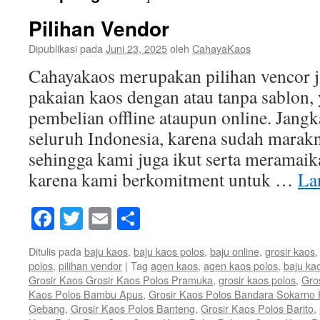
Pilihan Vendor
Dipublikasi pada
Juni 23, 2025
oleh
CahayaKaos
Cahayakaos merupakan pilihan vencor 
pakaian kaos dengan atau tanpa sablon,
pembelian offline ataupun online. Jan
seluruh Indonesia, karena sudah marakn
sehingga kami juga ikut serta meramaik
karena kami berkomitment untuk …
La
Facebook
Twitter
Email
Share
Ditulis pada
baju kaos
,
baju kaos polos
,
baju online
,
grosir kaos
polos
,
pilihan vendor
|
Tag
agen kaos
,
agen kaos polos
,
baju ka
Grosir Kaos Grosir Kaos Polos Pramuka
,
grosir kaos polos
,
Gro
Kaos Polos Bambu Apus
,
Grosir Kaos Polos Bandara Sokarno 
Gebang
,
Grosir Kaos Polos Banteng
,
Grosir Kaos Polos Barito
,