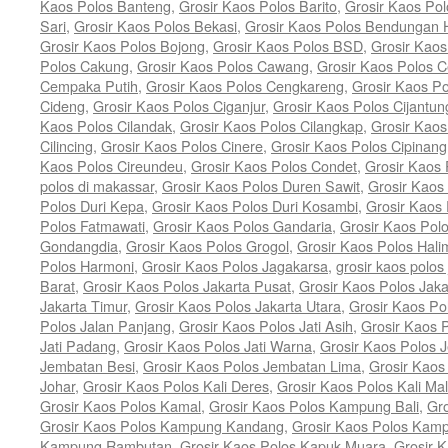
Kaos Polos Banteng
,
Grosir Kaos Polos Barito
,
Grosir Kaos Pol
Sari
,
Grosir Kaos Polos Bekasi
,
Grosir Kaos Polos Bendungan Hi
Grosir Kaos Polos Bojong
,
Grosir Kaos Polos BSD
,
Grosir Kaos
Polos Cakung
,
Grosir Kaos Polos Cawang
,
Grosir Kaos Polos
Cempaka Putih
,
Grosir Kaos Polos Cengkareng
,
Grosir Kaos Po
Cideng
,
Grosir Kaos Polos Ciganjur
,
Grosir Kaos Polos Cijantun
Kaos Polos Cilandak
,
Grosir Kaos Polos Cilangkap
,
Grosir Kaos 
Cilincing
,
Grosir Kaos Polos Cinere
,
Grosir Kaos Polos Cipinang
Kaos Polos Cireundeu
,
Grosir Kaos Polos Condet
,
Grosir Kaos
polos di makassar
,
Grosir Kaos Polos Duren Sawit
,
Grosir Kaos
Polos Duri Kepa
,
Grosir Kaos Polos Duri Kosambi
,
Grosir Kaos
Polos Fatmawati
,
Grosir Kaos Polos Gandaria
,
Grosir Kaos Pol
Gondangdia
,
Grosir Kaos Polos Grogol
,
Grosir Kaos Polos Hal
Polos Harmoni
,
Grosir Kaos Polos Jagakarsa
,
grosir kaos polos 
Barat
,
Grosir Kaos Polos Jakarta Pusat
,
Grosir Kaos Polos Jaka
Jakarta Timur
,
Grosir Kaos Polos Jakarta Utara
,
Grosir Kaos P
Polos Jalan Panjang
,
Grosir Kaos Polos Jati Asih
,
Grosir Kaos P
Jati Padang
,
Grosir Kaos Polos Jati Warna
,
Grosir Kaos Polos 
Jembatan Besi
,
Grosir Kaos Polos Jembatan Lima
,
Grosir Kaos
Johar
,
Grosir Kaos Polos Kali Deres
,
Grosir Kaos Polos Kali Ma
Grosir Kaos Polos Kamal
,
Grosir Kaos Polos Kampung Bali
,
Gr
Grosir Kaos Polos Kampung Kandang
,
Grosir Kaos Polos Kam
Kampung Rambutan
,
Grosir Kaos Polos Kapuk Muara
,
Grosir 