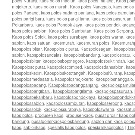
polos Kuranji
,
kaos polos madiun
,
kaos polos malang
,
Kaos polo
mojokerto
,
kaos polos murah
,
Kaos polos Nanggalo
,
kaos polos
polos Padang
,
kaos polos padang panjang
,
kaos polos pamulan
polos parigi baru
,
kaos polos parigi lama
,
kaos polos pasuruan
,
Pekanbaru
,
kaos polos Pondok Jaya
,
kaos polos pondok kacang
kaos polos sablon
,
Kaos polos Sambutan
,
Kaos polos Serpong
Kaos polos Solok
,
kaos polos surabaya
,
kaos polos warna
,
kaos
sablon
,
kaos satuan
,
kaosmurah
,
kaosmurah polos
,
Kaosmurah
kaospolos blitar
,
Kaospolos ciputat
,
Kaospolosagam
,
kaospolosa
sablon
,
kaospolosandalas
,
kaospolosbandung
,
kaospolosbatu
,
k
kaospolosblitar
,
kaospolosbojonegoro
,
kaospolosbukitindah
,
kao
Kaospolosciputat
,
kaospoloscombed
,
kaospolosdansablon
,
kaos
kaospoloskediri
,
Kaospoloskototangah
,
KaospolosKuranji
,
kaos
kaospolosmedasatria
,
kaospolosmojokerto
,
kaospolosnanggalo
kaospolospadang
,
Kaospolospadangpanjang
,
kaospolospamula
kaospolosparigibaru
,
kaospolosparigilama
,
kaospolospasuruan
,
kaospolospekanbaru
,
kaospolospondokjaya
,
kaospolospondokk
kaospolossablon
,
kaospolossambutan
,
kaospolosserpong
,
kaos
kaospolossolok
,
kaospolossurabaya
,
kaospoloswarna
,
kaossatu
kaos polos
,
produsen kaos
,
produsenkaos
,
pusat grosir kaos po
bandung
,
pusatgorisrkaospolosbandung
,
sablon dan kaos polos
kaos
,
sablonkaos
,
spesialis kaos polos
,
spesialiskaospolos
|
Tin