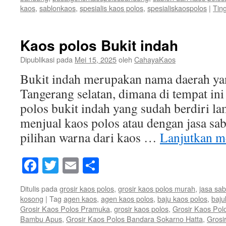
kaos
,
sablonkaos
,
spesialis kaos polos
,
spesialiskaospolos
|
Tin
Kaos polos Bukit indah
Dipublikasi pada
Mei 15, 2025
oleh
CahayaKaos
Bukit indah merupakan nama daerah yan
Tangerang selatan, dimana di tempat ini
polos bukit indah yang sudah berdiri l
menjual kaos polos atau dengan jasa s
pilihan warna dari kaos …
Lanjutkan 
Facebook
Twitter
Email
Share
Ditulis pada
grosir kaos polos
,
grosir kaos polos murah
,
jasa sab
kosong
|
Tag
agen kaos
,
agen kaos polos
,
baju kaos polos
,
baju
Grosir Kaos Polos Pramuka
,
grosir kaos polos
,
Grosir Kaos Pol
Bambu Apus
,
Grosir Kaos Polos Bandara Sokarno Hatta
,
Grosi