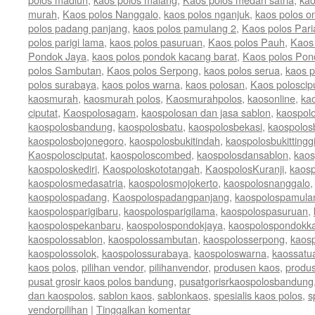
murah
,
Kaos polos Nanggalo
,
kaos polos nganjuk
,
kaos polos on
polos padang panjang
,
kaos polos pamulang 2
,
Kaos polos Par
polos parigi lama
,
kaos polos pasuruan
,
Kaos polos Pauh
,
Kaos
Pondok Jaya
,
kaos polos pondok kacang barat
,
Kaos polos Pon
polos Sambutan
,
Kaos polos Serpong
,
kaos polos serua
,
kaos p
polos surabaya
,
kaos polos warna
,
kaos polosan
,
Kaos poloscip
kaosmurah
,
kaosmurah polos
,
Kaosmurahpolos
,
kaosonline
,
ka
ciputat
,
Kaospolosagam
,
kaospolosan dan jasa sablon
,
kaospol
kaospolosbandung
,
kaospolosbatu
,
kaospolosbekasi
,
kaospolos
kaospolosbojonegoro
,
kaospolosbukitindah
,
kaospolosbukittingg
Kaospolosciputat
,
kaospoloscombed
,
kaospolosdansablon
,
kaos
kaospoloskediri
,
Kaospoloskototangah
,
KaospolosKuranji
,
kaos
kaospolosmedasatria
,
kaospolosmojokerto
,
kaospolosnanggalo
kaospolospadang
,
Kaospolospadangpanjang
,
kaospolospamula
kaospolosparigibaru
,
kaospolosparigilama
,
kaospolospasuruan
,
kaospolospekanbaru
,
kaospolospondokjaya
,
kaospolospondokk
kaospolossablon
,
kaospolossambutan
,
kaospolosserpong
,
kaos
kaospolossolok
,
kaospolossurabaya
,
kaospoloswarna
,
kaossatu
kaos polos
,
pilihan vendor
,
pilihanvendor
,
produsen kaos
,
produ
pusat grosir kaos polos bandung
,
pusatgorisrkaospolosbandung
dan kaospolos
,
sablon kaos
,
sablonkaos
,
spesialis kaos polos
,
s
vendorpilihan
|
Tinggalkan komentar