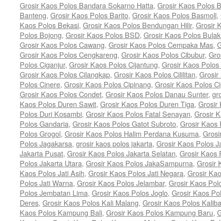
Grosir Kaos Polos Bandara Sokarno Hatta
,
Grosir Kaos Polos 
Banteng
,
Grosir Kaos Polos Barito
,
Grosir Kaos Polos Basmoll
,
Kaos Polos Bekasi
,
Grosir Kaos Polos Bendungan Hilir
,
Grosir 
Polos Bojong
,
Grosir Kaos Polos BSD
,
Grosir Kaos Polos Bulak
Grosir Kaos Polos Cawang
,
Grosir Kaos Polos Cempaka Mas
,
G
Grosir Kaos Polos Cengkareng
,
Grosir Kaos Polos Cibubur
,
Gro
Polos Ciganjur
,
Grosir Kaos Polos Cijantung
,
Grosir Kaos Polos 
Grosir Kaos Polos Cilangkap
,
Grosir Kaos Polos Cililitan
,
Grosir
Polos Cinere
,
Grosir Kaos Polos Cipinang
,
Grosir Kaos Polos Cip
Grosir Kaos Polos Condet
,
Grosir Kaos Polos Danau Sunter
,
gr
Kaos Polos Duren Sawit
,
Grosir Kaos Polos Duren Tiga
,
Grosir
Polos Duri Kosambi
,
Grosir Kaos Polos Fatal Senayan
,
Grosir 
Polos Gandaria
,
Grosir Kaos Polos Gatot Subroto
,
Grosir Kaos
Polos Grogol
,
Grosir Kaos Polos Halim Perdana Kusuma
,
Grosi
Polos Jagakarsa
,
grosir kaos polos jakarta
,
Grosir Kaos Polos J
Jakarta Pusat
,
Grosir Kaos Polos Jakarta Selatan
,
Grosir Kaos 
Polos Jakarta Utara
,
Grosir Kaos Polos JakaSampurna
,
Grosir 
Kaos Polos Jati Asih
,
Grosir Kaos Polos Jati Negara
,
Grosir Kao
Polos Jati Warna
,
Grosir Kaos Polos Jelambar
,
Grosir Kaos Pol
Polos Jembatan Lima
,
Grosir Kaos Polos Joglo
,
Grosir Kaos Po
Deres
,
Grosir Kaos Polos Kali Malang
,
Grosir Kaos Polos Kaliba
Kaos Polos Kampung Bali
,
Grosir Kaos Polos Kampung Baru
,
G