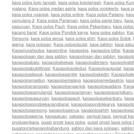
kaos polos koto tangah
,
kaos polos kototangah
,
Kaos polos Kura
malang
,
Kaos polos medan satria
,
kaos polos mojokerto
,
kaos p
kaos polos nganjuk
,
kaos polos online
,
Kaos polos Padang
,
kao
pamulang 2
,
Kaos polos Pariaman
,
kaos polos parigi baru
,
kaos
pasuruan
,
Kaos polos Pauh
,
Kaos polos Pekanbaru
,
kaos polo
kacang barat
,
Kaos polos Pondok karya
,
kaos polos sablon
,
Kao
Serpong
,
kaos polos serua
,
kaos polos shirt
,
Kaos polos Solok
,
warna
,
kaos polosan
,
Kaos polosciputat
,
kaos sablon
,
kaos satu
Kaosmurahpolos
,
kaosonline
,
kaospolos
,
kaospolos blitar
,
Kaosp
kaospolosan dan jasa sablon
,
kaospolosan dan sablon
,
kaospol
kaospolosbatu
,
kaospolosbekasi
,
kaospolosbintaro
,
kaospolosbli
kaospolosbukittinggi
,
Kaospolosciledug
,
Kaospolosciputat
,
kaos
kaospolosdepok
,
kaospolosgambir
,
kaospoloskediri
,
Kaospolosk
kaospolosmadiun
,
kaospolosmalang
,
kaospolosmedasatria
,
kao
kaospolosnanggalo
,
kaospolosnganjuk
,
kaospolospadang
,
Kaos
kaospolospamulang2
,
kaospolospariaman
,
kaospolosparigibaru
kaospolospasuruan
,
kaospolospauh
,
kaospolospekanbaru
,
kaos
kaospolospondokkacangbarat
,
kaospolospondokkarya
,
kaospol
kaospolosserpong
,
kaospolosserua
,
kaospolosshirt
,
kaospolosso
kaospoloswarna
,
kaossatuan
,
pakaian
,
penjual kaos
,
penjual ka
produsenkaos
,
pusat grosir kaos polos
,
pusat grosir kaos polos
pusatgorisrkaospolosbandung
,
sablon dan kaos polosan
,
sablon
sablonkaos
,
spesialis kaos polos
,
spesialiskaospolos
|
Tinggalka