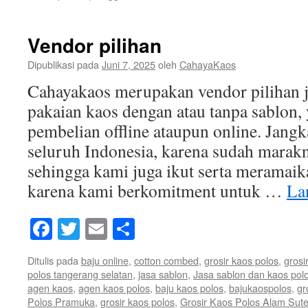
Vendor pilihan
Dipublikasi pada
Juni 7, 2025
oleh
CahayaKaos
Cahayakaos merupakan vendor pilihan 
pakaian kaos dengan atau tanpa sablon,
pembelian offline ataupun online. Jan
seluruh Indonesia, karena sudah marakn
sehingga kami juga ikut serta meramaik
karena kami berkomitment untuk …
La
Facebook
Twitter
Email
Share
Ditulis pada
baju online
,
cotton combed
,
grosir kaos polos
,
grosi
polos tangerang selatan
,
jasa sablon
,
Jasa sablon dan kaos pol
agen kaos
,
agen kaos polos
,
baju kaos polos
,
bajukaospolos
,
gr
Polos Pramuka
,
grosir kaos polos
,
Grosir Kaos Polos Alam Sut