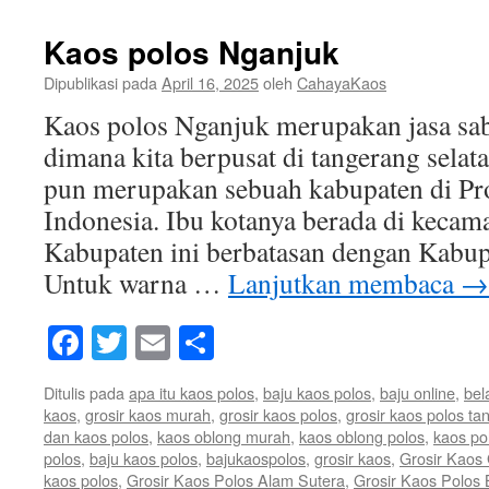
Kaos polos Nganjuk
Dipublikasi pada
April 16, 2025
oleh
CahayaKaos
Kaos polos Nganjuk merupakan jasa sab
dimana kita berpusat di tangerang sela
pun merupakan sebuah kabupaten di Pro
Indonesia. Ibu kotanya berada di kecam
Kabupaten ini berbatasan dengan Kab
Untuk warna …
Lanjutkan membaca
→
Facebook
Twitter
Email
Share
Ditulis pada
apa itu kaos polos
,
baju kaos polos
,
baju online
,
bel
kaos
,
grosir kaos murah
,
grosir kaos polos
,
grosir kaos polos t
dan kaos polos
,
kaos oblong murah
,
kaos oblong polos
,
kaos po
polos
,
baju kaos polos
,
bajukaospolos
,
grosir kaos
,
Grosir Kaos
kaos polos
,
Grosir Kaos Polos Alam Sutera
,
Grosir Kaos Polos