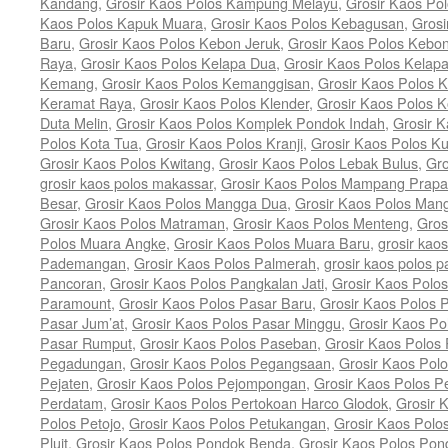
Kandang
,
Grosir Kaos Polos Kampung Melayu
,
Grosir Kaos P
Kaos Polos Kapuk Muara
,
Grosir Kaos Polos Kebagusan
,
Grosi
Baru
,
Grosir Kaos Polos Kebon Jeruk
,
Grosir Kaos Polos Kebon
Raya
,
Grosir Kaos Polos Kelapa Dua
,
Grosir Kaos Polos Kelap
Kemang
,
Grosir Kaos Polos Kemanggisan
,
Grosir Kaos Polos K
Keramat Raya
,
Grosir Kaos Polos Klender
,
Grosir Kaos Polos K
Duta Melin
,
Grosir Kaos Polos Komplek Pondok Indah
,
Grosir 
Polos Kota Tua
,
Grosir Kaos Polos Kranji
,
Grosir Kaos Polos K
Grosir Kaos Polos Kwitang
,
Grosir Kaos Polos Lebak Bulus
,
Gro
grosir kaos polos makassar
,
Grosir Kaos Polos Mampang Prapa
Besar
,
Grosir Kaos Polos Mangga Dua
,
Grosir Kaos Polos Man
Grosir Kaos Polos Matraman
,
Grosir Kaos Polos Menteng
,
Gros
Polos Muara Angke
,
Grosir Kaos Polos Muara Baru
,
grosir kao
Pademangan
,
Grosir Kaos Polos Palmerah
,
grosir kaos polos 
Pancoran
,
Grosir Kaos Polos Pangkalan Jati
,
Grosir Kaos Polo
Paramount
,
Grosir Kaos Polos Pasar Baru
,
Grosir Kaos Polos 
Pasar Jum’at
,
Grosir Kaos Polos Pasar Minggu
,
Grosir Kaos Po
Pasar Rumput
,
Grosir Kaos Polos Paseban
,
Grosir Kaos Polos
Pegadungan
,
Grosir Kaos Polos Pegangsaan
,
Grosir Kaos Pol
Pejaten
,
Grosir Kaos Polos Pejompongan
,
Grosir Kaos Polos P
Perdatam
,
Grosir Kaos Polos Pertokoan Harco Glodok
,
Grosir 
Polos Petojo
,
Grosir Kaos Polos Petukangan
,
Grosir Kaos Polo
Pluit
,
Grosir Kaos Polos Pondok Benda
,
Grosir Kaos Polos Po