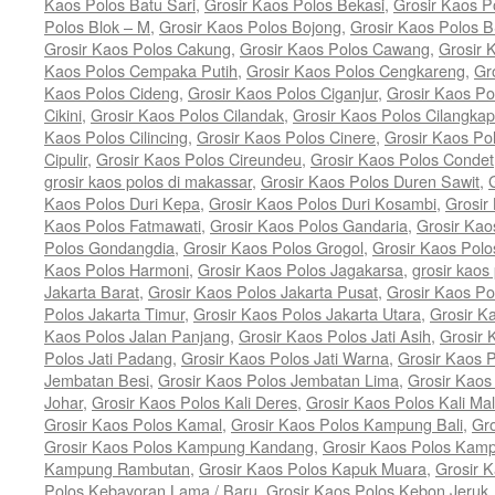
Kaos Polos Batu Sari
,
Grosir Kaos Polos Bekasi
,
Grosir Kaos P
Polos Blok – M
,
Grosir Kaos Polos Bojong
,
Grosir Kaos Polos 
Grosir Kaos Polos Cakung
,
Grosir Kaos Polos Cawang
,
Grosir
Kaos Polos Cempaka Putih
,
Grosir Kaos Polos Cengkareng
,
Gr
Kaos Polos Cideng
,
Grosir Kaos Polos Ciganjur
,
Grosir Kaos Po
Cikini
,
Grosir Kaos Polos Cilandak
,
Grosir Kaos Polos Cilangkap
Kaos Polos Cilincing
,
Grosir Kaos Polos Cinere
,
Grosir Kaos Po
Cipulir
,
Grosir Kaos Polos Cireundeu
,
Grosir Kaos Polos Condet
grosir kaos polos di makassar
,
Grosir Kaos Polos Duren Sawit
,
Kaos Polos Duri Kepa
,
Grosir Kaos Polos Duri Kosambi
,
Grosir
Kaos Polos Fatmawati
,
Grosir Kaos Polos Gandaria
,
Grosir Kao
Polos Gondangdia
,
Grosir Kaos Polos Grogol
,
Grosir Kaos Pol
Kaos Polos Harmoni
,
Grosir Kaos Polos Jagakarsa
,
grosir kaos 
Jakarta Barat
,
Grosir Kaos Polos Jakarta Pusat
,
Grosir Kaos Po
Polos Jakarta Timur
,
Grosir Kaos Polos Jakarta Utara
,
Grosir K
Kaos Polos Jalan Panjang
,
Grosir Kaos Polos Jati Asih
,
Grosir 
Polos Jati Padang
,
Grosir Kaos Polos Jati Warna
,
Grosir Kaos 
Jembatan Besi
,
Grosir Kaos Polos Jembatan Lima
,
Grosir Kaos
Johar
,
Grosir Kaos Polos Kali Deres
,
Grosir Kaos Polos Kali Ma
Grosir Kaos Polos Kamal
,
Grosir Kaos Polos Kampung Bali
,
Gr
Grosir Kaos Polos Kampung Kandang
,
Grosir Kaos Polos Kam
Kampung Rambutan
,
Grosir Kaos Polos Kapuk Muara
,
Grosir 
Polos Kebayoran Lama / Baru
,
Grosir Kaos Polos Kebon Jeruk