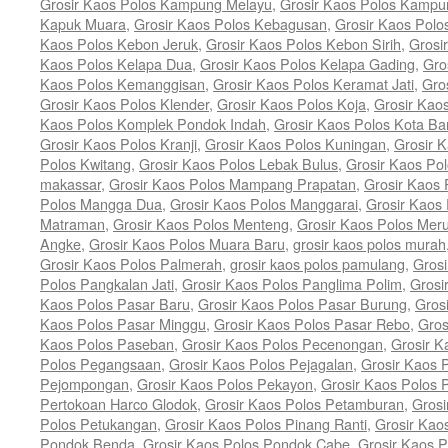
Grosir Kaos Polos Kampung Melayu
,
Grosir Kaos Polos Kamp
Kapuk Muara
,
Grosir Kaos Polos Kebagusan
,
Grosir Kaos Polo
Kaos Polos Kebon Jeruk
,
Grosir Kaos Polos Kebon Sirih
,
Grosi
Kaos Polos Kelapa Dua
,
Grosir Kaos Polos Kelapa Gading
,
Gro
Kaos Polos Kemanggisan
,
Grosir Kaos Polos Keramat Jati
,
Gro
Grosir Kaos Polos Klender
,
Grosir Kaos Polos Koja
,
Grosir Kao
Kaos Polos Komplek Pondok Indah
,
Grosir Kaos Polos Kota B
Grosir Kaos Polos Kranji
,
Grosir Kaos Polos Kuningan
,
Grosir 
Polos Kwitang
,
Grosir Kaos Polos Lebak Bulus
,
Grosir Kaos Po
makassar
,
Grosir Kaos Polos Mampang Prapatan
,
Grosir Kaos
Polos Mangga Dua
,
Grosir Kaos Polos Manggarai
,
Grosir Kaos
Matraman
,
Grosir Kaos Polos Menteng
,
Grosir Kaos Polos Mer
Angke
,
Grosir Kaos Polos Muara Baru
,
grosir kaos polos murah
Grosir Kaos Polos Palmerah
,
grosir kaos polos pamulang
,
Grosi
Polos Pangkalan Jati
,
Grosir Kaos Polos Panglima Polim
,
Grosi
Kaos Polos Pasar Baru
,
Grosir Kaos Polos Pasar Burung
,
Gros
Kaos Polos Pasar Minggu
,
Grosir Kaos Polos Pasar Rebo
,
Gros
Kaos Polos Paseban
,
Grosir Kaos Polos Pecenongan
,
Grosir 
Polos Pegangsaan
,
Grosir Kaos Polos Pejagalan
,
Grosir Kaos 
Pejompongan
,
Grosir Kaos Polos Pekayon
,
Grosir Kaos Polos 
Pertokoan Harco Glodok
,
Grosir Kaos Polos Petamburan
,
Grosi
Polos Petukangan
,
Grosir Kaos Polos Pinang Ranti
,
Grosir Kaos
Pondok Benda
,
Grosir Kaos Polos Pondok Cabe
,
Grosir Kaos 