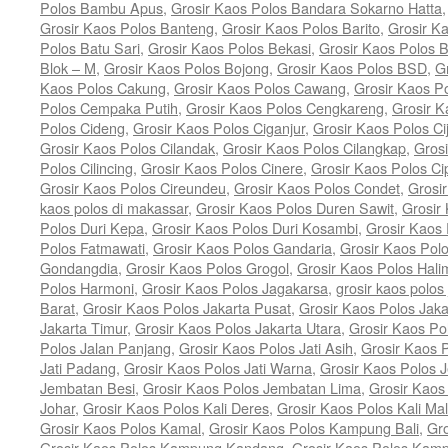
Polos Bambu Apus
,
Grosir Kaos Polos Bandara Sokarno Hatta
Grosir Kaos Polos Banteng
,
Grosir Kaos Polos Barito
,
Grosir K
Polos Batu Sari
,
Grosir Kaos Polos Bekasi
,
Grosir Kaos Polos B
Blok – M
,
Grosir Kaos Polos Bojong
,
Grosir Kaos Polos BSD
,
G
Kaos Polos Cakung
,
Grosir Kaos Polos Cawang
,
Grosir Kaos 
Polos Cempaka Putih
,
Grosir Kaos Polos Cengkareng
,
Grosir K
Polos Cideng
,
Grosir Kaos Polos Ciganjur
,
Grosir Kaos Polos Ci
Grosir Kaos Polos Cilandak
,
Grosir Kaos Polos Cilangkap
,
Grosi
Polos Cilincing
,
Grosir Kaos Polos Cinere
,
Grosir Kaos Polos Ci
Grosir Kaos Polos Cireundeu
,
Grosir Kaos Polos Condet
,
Grosi
kaos polos di makassar
,
Grosir Kaos Polos Duren Sawit
,
Grosir
Polos Duri Kepa
,
Grosir Kaos Polos Duri Kosambi
,
Grosir Kaos
Polos Fatmawati
,
Grosir Kaos Polos Gandaria
,
Grosir Kaos Pol
Gondangdia
,
Grosir Kaos Polos Grogol
,
Grosir Kaos Polos Hal
Polos Harmoni
,
Grosir Kaos Polos Jagakarsa
,
grosir kaos polos 
Barat
,
Grosir Kaos Polos Jakarta Pusat
,
Grosir Kaos Polos Jaka
Jakarta Timur
,
Grosir Kaos Polos Jakarta Utara
,
Grosir Kaos P
Polos Jalan Panjang
,
Grosir Kaos Polos Jati Asih
,
Grosir Kaos P
Jati Padang
,
Grosir Kaos Polos Jati Warna
,
Grosir Kaos Polos 
Jembatan Besi
,
Grosir Kaos Polos Jembatan Lima
,
Grosir Kaos
Johar
,
Grosir Kaos Polos Kali Deres
,
Grosir Kaos Polos Kali Ma
Grosir Kaos Polos Kamal
,
Grosir Kaos Polos Kampung Bali
,
Gr
Grosir Kaos Polos Kampung Kandang
,
Grosir Kaos Polos Kam