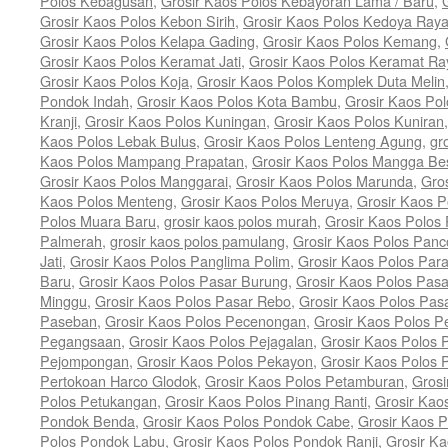
Polos Kebagusan
,
Grosir Kaos Polos Kebayoran Lama / Baru
,
Grosir Kaos Polos Kebon Sirih
,
Grosir Kaos Polos Kedoya Ray
Grosir Kaos Polos Kelapa Gading
,
Grosir Kaos Polos Kemang
,
Grosir Kaos Polos Keramat Jati
,
Grosir Kaos Polos Keramat Ra
Grosir Kaos Polos Koja
,
Grosir Kaos Polos Komplek Duta Melin
Pondok Indah
,
Grosir Kaos Polos Kota Bambu
,
Grosir Kaos Pol
Kranji
,
Grosir Kaos Polos Kuningan
,
Grosir Kaos Polos Kuniran
Kaos Polos Lebak Bulus
,
Grosir Kaos Polos Lenteng Agung
,
gr
Kaos Polos Mampang Prapatan
,
Grosir Kaos Polos Mangga Be
Grosir Kaos Polos Manggarai
,
Grosir Kaos Polos Marunda
,
Gro
Kaos Polos Menteng
,
Grosir Kaos Polos Meruya
,
Grosir Kaos 
Polos Muara Baru
,
grosir kaos polos murah
,
Grosir Kaos Polo
Palmerah
,
grosir kaos polos pamulang
,
Grosir Kaos Polos Panc
Jati
,
Grosir Kaos Polos Panglima Polim
,
Grosir Kaos Polos Par
Baru
,
Grosir Kaos Polos Pasar Burung
,
Grosir Kaos Polos Pasa
Minggu
,
Grosir Kaos Polos Pasar Rebo
,
Grosir Kaos Polos Pas
Paseban
,
Grosir Kaos Polos Pecenongan
,
Grosir Kaos Polos 
Pegangsaan
,
Grosir Kaos Polos Pejagalan
,
Grosir Kaos Polos 
Pejompongan
,
Grosir Kaos Polos Pekayon
,
Grosir Kaos Polos 
Pertokoan Harco Glodok
,
Grosir Kaos Polos Petamburan
,
Grosi
Polos Petukangan
,
Grosir Kaos Polos Pinang Ranti
,
Grosir Kaos
Pondok Benda
,
Grosir Kaos Polos Pondok Cabe
,
Grosir Kaos 
Polos Pondok Labu
,
Grosir Kaos Polos Pondok Ranji
,
Grosir K