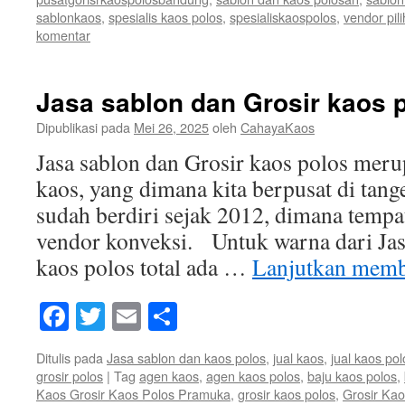
sablonkaos
,
spesialis kaos polos
,
spesialiskaospolos
,
vendor pil
komentar
Jasa sablon dan Grosir kaos 
Dipublikasi pada
Mei 26, 2025
oleh
CahayaKaos
Jasa sablon dan Grosir kaos polos meru
kaos, yang dimana kita berpusat di tang
sudah berdiri sejak 2012, dimana tempa
vendor konveksi. Untuk warna dari Jas
kaos polos total ada …
Lanjutkan mem
Facebook
Twitter
Email
Share
Ditulis pada
Jasa sablon dan kaos polos
,
jual kaos
,
jual kaos pol
grosir polos
|
Tag
agen kaos
,
agen kaos polos
,
baju kaos polos
,
Kaos Grosir Kaos Polos Pramuka
,
grosir kaos polos
,
Grosir Kao