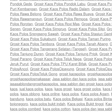
Pondok Gede
,
Grosir Kaos Polos Pondok Labu
,
Grosir Kaos Po
Puri Kembangan
,
Grosir Kaos Polos Radio Dalam
,
Grosir Kaos
Polos Rawa Belong
,
Grosir Kaos Polos Rawa Buaya
,
Grosir Ka
Polos Rawamangun
,
Grosir Kaos Polos Rempoa
,
Grosir Kaos 
Polos Rorotan
,
Grosir Kaos Polos Roxi Mas
,
Grosir Kaos Polos
Senen
,
Grosir Kaos Polos Simprug
,
Grosir Kaos Polos Slipi
,
Gr
Kaos Polos Srengseng Sawah
,
Grosir Kaos Polos Stasiun Gamb
Grosir Kaos Polos Sukabumi
,
Grosir Kaos Polos Taman Puring
Grosir Kaos Polos Tambora
,
Grosir Kaos Polos Tanah Abang
,
G
Grosir Kaos Polos Tangerang Selatan (Tangsel)
,
Grosir Kaos P
Polos Tanjung Duren
,
Grosir Kaos Polos Tanjung Priok
,
Grosir 
Tegal Parang
,
Grosir Kaos Polos Teluk Naga
,
Grosir Kaos Pol
Jeruk Purut
,
Grosir Kaos Polos TPU Karet Bifak
,
Grosir Kaos P
PolosAncol
,
Grosir Kaos PolosCipayung
,
Grosir Kaos PolosCipu
Grosir Kaos PolosTeluk Gong
,
grosir kaospolos
,
grosirkaospolo
grosirkaospolosmakassar
,
Jasa sablon dan kaos polos
,
jasa sab
jasasablondangrosirkaospolos. jasa sablon dan grosir kaos polo
kaos
,
jual kaos polos
,
kaos
,
kaos grosir
,
kaos grosir polos
,
kaos 
polos
,
kaos oblong
,
kaos online
,
kaos polos
,
Kaos polos Agam
,
bandung
,
kaos polos batu
,
Kaos polos Bekasi
,
Kaos polos Binta
bojonegoro
,
kaos polos bukit indah
,
Kaos polos Bukit tinggi
,
Kao
kaos polos combed
,
kaos polos cotton
,
kaos polos dan jasa sab