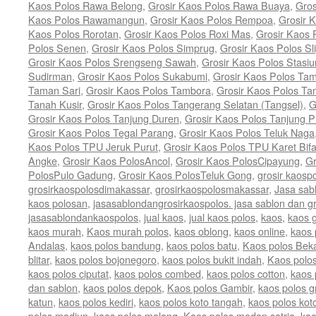
Kaos Polos Rawa Belong
,
Grosir Kaos Polos Rawa Buaya
,
Gro
Kaos Polos Rawamangun
,
Grosir Kaos Polos Rempoa
,
Grosir 
Kaos Polos Rorotan
,
Grosir Kaos Polos Roxi Mas
,
Grosir Kaos 
Polos Senen
,
Grosir Kaos Polos Simprug
,
Grosir Kaos Polos Sli
Grosir Kaos Polos Srengseng Sawah
,
Grosir Kaos Polos Stasi
Sudirman
,
Grosir Kaos Polos Sukabumi
,
Grosir Kaos Polos Ta
Taman Sari
,
Grosir Kaos Polos Tambora
,
Grosir Kaos Polos T
Tanah Kusir
,
Grosir Kaos Polos Tangerang Selatan (Tangsel)
,
G
Grosir Kaos Polos Tanjung Duren
,
Grosir Kaos Polos Tanjung P
Grosir Kaos Polos Tegal Parang
,
Grosir Kaos Polos Teluk Naga
Kaos Polos TPU Jeruk Purut
,
Grosir Kaos Polos TPU Karet Bif
Angke
,
Grosir Kaos PolosAncol
,
Grosir Kaos PolosCipayung
,
Gr
PolosPulo Gadung
,
Grosir Kaos PolosTeluk Gong
,
grosir kaosp
grosirkaospolosdimakassar
,
grosirkaospolosmakassar
,
Jasa sab
kaos polosan
,
jasasablondangrosirkaospolos. jasa sablon dan gr
jasasablondankaospolos
,
jual kaos
,
jual kaos polos
,
kaos
,
kaos g
kaos murah
,
Kaos murah polos
,
kaos oblong
,
kaos online
,
kaos 
Andalas
,
kaos polos bandung
,
kaos polos batu
,
Kaos polos Bek
blitar
,
kaos polos bojonegoro
,
kaos polos bukit indah
,
Kaos polos
kaos polos ciputat
,
kaos polos combed
,
kaos polos cotton
,
kaos 
dan sablon
,
kaos polos depok
,
Kaos polos Gambir
,
kaos polos gr
katun
,
kaos polos kediri
,
kaos polos koto tangah
,
kaos polos kot
polos madiun
,
kaos polos malang
,
Kaos polos medan satria
,
kao