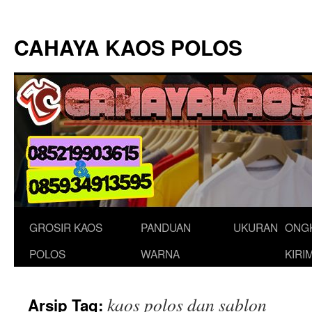
Langsung
ke
CAHAYA KAOS POLOS
isi
GROSIR KAOS
PANDUAN
UKURAN
ONG
POLOS
WARNA
KIRI
kaos polos dan sablon
Arsip Tag: