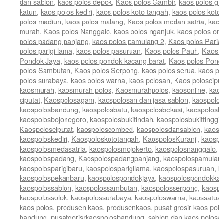
dan sablon
,
kaos polos depok
,
Kaos polos Gambir
,
kaos polos gr
katun
,
kaos polos kediri
,
kaos polos koto tangah
,
kaos polos kot
polos madiun
,
kaos polos malang
,
Kaos polos medan satria
,
kao
murah
,
Kaos polos Nanggalo
,
kaos polos nganjuk
,
kaos polos on
polos padang panjang
,
kaos polos pamulang 2
,
Kaos polos Par
polos parigi lama
,
kaos polos pasuruan
,
Kaos polos Pauh
,
Kaos
Pondok Jaya
,
kaos polos pondok kacang barat
,
Kaos polos Pon
polos Sambutan
,
Kaos polos Serpong
,
kaos polos serua
,
kaos p
polos surabaya
,
kaos polos warna
,
kaos polosan
,
Kaos poloscip
kaosmurah
,
kaosmurah polos
,
Kaosmurahpolos
,
kaosonline
,
ka
ciputat
,
Kaospolosagam
,
kaospolosan dan jasa sablon
,
kaospol
kaospolosbandung
,
kaospolosbatu
,
kaospolosbekasi
,
kaospolos
kaospolosbojonegoro
,
kaospolosbukitindah
,
kaospolosbukittingg
Kaospolosciputat
,
kaospoloscombed
,
kaospolosdansablon
,
kaos
kaospoloskediri
,
Kaospoloskototangah
,
KaospolosKuranji
,
kaos
kaospolosmedasatria
,
kaospolosmojokerto
,
kaospolosnanggalo
kaospolospadang
,
Kaospolospadangpanjang
,
kaospolospamula
kaospolosparigibaru
,
kaospolosparigilama
,
kaospolospasuruan
,
kaospolospekanbaru
,
kaospolospondokjaya
,
kaospolospondokk
kaospolossablon
,
kaospolossambutan
,
kaospolosserpong
,
kaos
kaospolossolok
,
kaospolossurabaya
,
kaospoloswarna
,
kaossatu
kaos polos
,
produsen kaos
,
produsenkaos
,
pusat grosir kaos po
bandung
,
pusatgorisrkaospolosbandung
,
sablon dan kaos polos