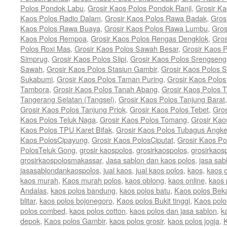
Polos Pondok Labu
,
Grosir Kaos Polos Pondok Ranji
,
Grosir K
Kaos Polos Radio Dalam
,
Grosir Kaos Polos Rawa Badak
,
Gros
Kaos Polos Rawa Buaya
,
Grosir Kaos Polos Rawa Lumbu
,
Gros
Kaos Polos Rempoa
,
Grosir Kaos Polos Rengas Dengklok
,
Gros
Polos Roxi Mas
,
Grosir Kaos Polos Sawah Besar
,
Grosir Kaos 
Simprug
,
Grosir Kaos Polos Slipi
,
Grosir Kaos Polos Srengseng
Sawah
,
Grosir Kaos Polos Stasiun Gambir
,
Grosir Kaos Polos 
Sukabumi
,
Grosir Kaos Polos Taman Puring
,
Grosir Kaos Polos
Tambora
,
Grosir Kaos Polos Tanah Abang
,
Grosir Kaos Polos T
Tangerang Selatan (Tangsel)
,
Grosir Kaos Polos Tanjung Barat
Grosir Kaos Polos Tanjung Priok
,
Grosir Kaos Polos Tebet
,
Gros
Kaos Polos Teluk Naga
,
Grosir Kaos Polos Tomang
,
Grosir Kao
Kaos Polos TPU Karet Bifak
,
Grosir Kaos Polos Tubagus Angk
Kaos PolosCipayung
,
Grosir Kaos PolosCiputat
,
Grosir Kaos P
PolosTeluk Gong
,
grosir kaospolos
,
grosirkaospolos
,
grosirkaos
grosirkaospolosmakassar
,
Jasa sablon dan kaos polos
,
jasa sab
jasasablondankaospolos
,
jual kaos
,
jual kaos polos
,
kaos
,
kaos g
kaos murah
,
Kaos murah polos
,
kaos oblong
,
kaos online
,
kaos 
Andalas
,
kaos polos bandung
,
kaos polos batu
,
Kaos polos Bek
blitar
,
kaos polos bojonegoro
,
Kaos polos Bukit tinggi
,
Kaos polo
polos combed
,
kaos polos cotton
,
kaos polos dan jasa sablon
,
k
depok
,
Kaos polos Gambir
,
kaos polos grosir
,
kaos polos jogja
,
K