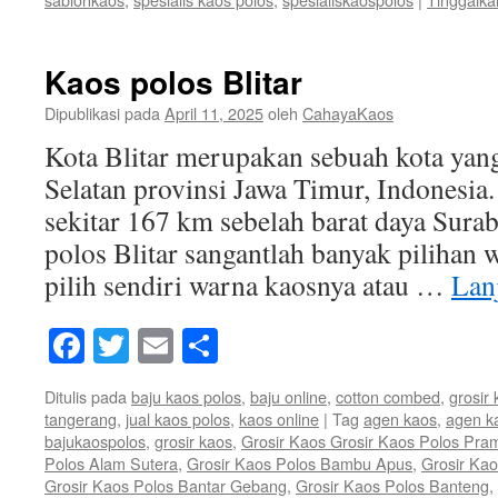
Kaos polos Blitar
Dipublikasi pada
April 11, 2025
oleh
CahayaKaos
Kota Blitar merupakan sebuah kota yang 
Selatan provinsi Jawa Timur, Indonesia. 
sekitar 167 km sebelah barat daya Sura
polos Blitar sangantlah banyak pilihan 
pilih sendiri warna kaosnya atau …
Lan
Facebook
Twitter
Email
Share
Ditulis pada
baju kaos polos
,
baju online
,
cotton combed
,
grosir
tangerang
,
jual kaos polos
,
kaos online
|
Tag
agen kaos
,
agen k
bajukaospolos
,
grosir kaos
,
Grosir Kaos Grosir Kaos Polos Pra
Polos Alam Sutera
,
Grosir Kaos Polos Bambu Apus
,
Grosir Ka
Grosir Kaos Polos Bantar Gebang
,
Grosir Kaos Polos Banteng
,