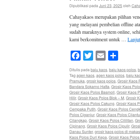
Dipublikasi pada
Juni 23, 2025
oleh
Cah
Cahayakaos merupakan pilihan venc
yang melayani pembelian offline at
sudah maraknya system online, sehi
kami berkomitment untuk …
Lanju
Facebook
Twitter
Email
Shar
Ditulis pada
baju kaos
,
baju kaos polos
,
b
Tag
agen kaos
,
agen kaos polos
,
baju ka
Pramuka
,
grosir kaos polos
,
Grosir Kaos 
Bandara Sokarno Hatta
,
Grosir Kaos Pol
Grosir Kaos Polos Basmoll
,
Grosir Kaos P
Hilir
,
Grosir Kaos Polos Blok – M
,
Grosir 
Grosir Kaos Polos Cakung
,
Grosir Kaos 
Cempaka Putih
,
Grosir Kaos Polos Ceng
Polos Ciganjur
,
Grosir Kaos Polos Cijant
Cilangkap
,
Grosir Kaos Polos Cililitan
,
Gr
Cipinang
,
Grosir Kaos Polos Cipulir
,
Gros
Danau Sunter
,
grosir kaos polos di makas
Kaos Polos Duri Kepa
,
Grosir Kaos Polos