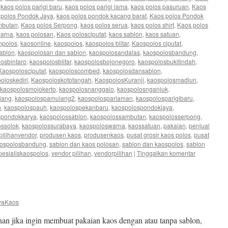
,
kaos polos parigi baru
,
kaos polos parigi lama
,
kaos polos pasuruan
,
Kaos
 polos Pondok Jaya
,
kaos polos pondok kacang barat
,
Kaos polos Pondok
mbutan
,
Kaos polos Serpong
,
kaos polos serua
,
kaos polos shirt
,
Kaos polos
warna
,
kaos polosan
,
Kaos polosciputat
,
kaos sablon
,
kaos satuan
,
hpolos
,
kaosonline
,
kaospolos
,
kaospolos blitar
,
Kaospolos ciputat
,
ablon
,
kaospolosan dan sablon
,
kaospolosandalas
,
kaospolosbandung
,
osbintaro
,
kaospolosblitar
,
kaospolosbojonegoro
,
kaospolosbukitindah
,
Kaospolosciputat
,
kaospoloscombed
,
kaospolosdansablon
,
oloskediri
,
Kaospoloskototangah
,
KaospolosKuranji
,
kaospolosmadiun
,
kaospolosmojokerto
,
kaospolosnanggalo
,
kaospolosnganjuk
,
jang
,
kaospolospamulang2
,
kaospolospariaman
,
kaospolosparigibaru
,
n
,
kaospolospauh
,
kaospolospekanbaru
,
kaospolospondokjaya
,
spondokkarya
,
kaospolossablon
,
kaospolossambutan
,
kaospolosserpong
,
ossolok
,
kaospolossurabaya
,
kaospoloswarna
,
kaossatuan
,
pakaian
,
penjual
pilihanvendor
,
produsen kaos
,
produsenkaos
,
pusat grosir kaos polos
,
pusat
aospolosbandung
,
sablon dan kaos polosan
,
sablon dan kaospolos
,
sablon
pesialiskaospolos
,
vendor pilihan
,
vendorpilihan
|
Tinggalkan komentar
yaKaos
an jika ingin membuat pakaian kaos dengan atau tanpa sablon,