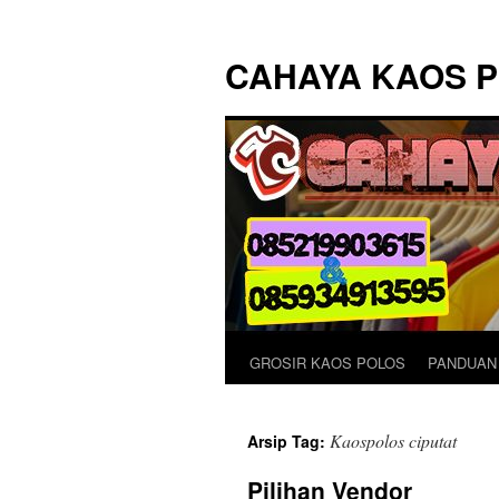
Langsung
ke
CAHAYA KAOS 
isi
GROSIR KAOS POLOS
PANDUAN
Kaospolos ciputat
Arsip Tag:
Pilihan Vendor