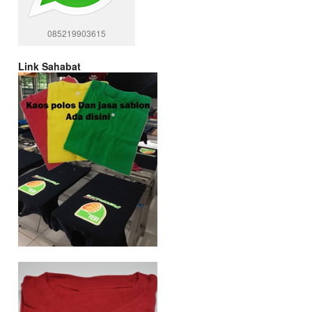
085219903615
Link Sahabat