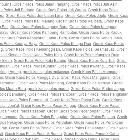
ampurna
,
Grosir Kaos Polos Jalan Panjang
,
Grosir Kaos Polos Jati Asih
,
os Polos Jati Padang
,
Grosir Kaos Polos Jati Warna
,
Grosir Kaos Polos
esi
,
Grosir Kaos Polos Jembatan Lima
,
Grosir Kaos Polos Joglo
,
Grosir Kaos
s
,
Grosir Kaos Polos Kali Malang
,
Grosir Kaos Polos Kalibata
,
Grosir Kaos
 Bali
,
Grosir Kaos Polos Kampung Baru
,
Grosir Kaos Polos Kampung
elayu
,
Grosir Kaos Polos Kampung Rambutan
,
Grosir Kaos Polos Kapuk
osir Kaos Polos Kebayoran Lama / Baru
,
Grosir Kaos Polos Kebon Jeruk
,
os Polos Kedoya Raya
,
Grosir Kaos Polos Kelapa Dua
,
Grosir Kaos Polos
ng
,
Grosir Kaos Polos Kemanggisan
,
Grosir Kaos Polos Keramat Jati
,
Grosir
olos Klender
,
Grosir Kaos Polos Koja
,
Grosir Kaos Polos Komplek Duta
k Indah
,
Grosir Kaos Polos Kota Bambu
,
Grosir Kaos Polos Kota Tua
,
Grosir
ningan
,
Grosir Kaos Polos Kuniran
,
Grosir Kaos Polos Kwitang
,
Grosir Kaos
enteng Agung
,
grosir kaos polos makassar
,
Grosir Kaos Polos Mampang
ar
,
Grosir Kaos Polos Mangga Dua
,
Grosir Kaos Polos Manggarai
,
Grosir
 Matraman
,
Grosir Kaos Polos Menteng
,
Grosir Kaos Polos Meruya
,
Grosir
olos Muara Baru
,
grosir kaos polos murah
,
Grosir Kaos Polos Pademangan
,
 polos pamulang
,
Grosir Kaos Polos Pancoran
,
Grosir Kaos Polos Pangkalan
rosir Kaos Polos Paramount
,
Grosir Kaos Polos Pasar Baru
,
Grosir Kaos
asar Jum’at
,
Grosir Kaos Polos Pasar Minggu
,
Grosir Kaos Polos Pasar
Grosir Kaos Polos Paseban
,
Grosir Kaos Polos Pecenongan
,
Grosir Kaos
Pegangsaan
,
Grosir Kaos Polos Pejagalan
,
Grosir Kaos Polos Pejaten
,
Grosir
olos Pekayon
,
Grosir Kaos Polos Perdatam
,
Grosir Kaos Polos Pertokoan
uran
,
Grosir Kaos Polos Petojo
,
Grosir Kaos Polos Petukangan
,
Grosir Kaos
it
,
Grosir Kaos Polos Pondok Benda
,
Grosir Kaos Polos Pondok Cabe
,
Kaos Polos Pondok Labu
,
Grosir Kaos Polos Pondok Ranji
,
Grosir Kaos