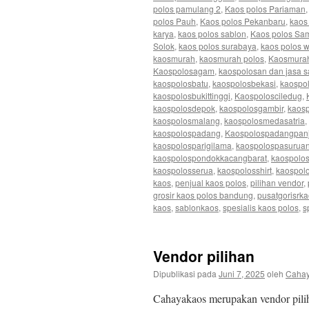
polos pamulang 2
,
Kaos polos Pariaman
polos Pauh
,
Kaos polos Pekanbaru
,
kaos
karya
,
kaos polos sablon
,
Kaos polos Sa
Solok
,
kaos polos surabaya
,
kaos polos 
kaosmurah
,
kaosmurah polos
,
Kaosmura
Kaospolosagam
,
kaospolosan dan jasa s
kaospolosbatu
,
kaospolosbekasi
,
kaospol
kaospolosbukittinggi
,
Kaospolosciledug
,
kaospolosdepok
,
kaospolosgambir
,
kaosp
kaospolosmalang
,
kaospolosmedasatria
,
kaospolospadang
,
Kaospolospadangpan
kaospolosparigilama
,
kaospolospasurua
kaospolospondokkacangbarat
,
kaospolo
kaospolosserua
,
kaospolosshirt
,
kaospol
kaos
,
penjual kaos polos
,
pilihan vendor
,
grosir kaos polos bandung
,
pusatgorisrk
kaos
,
sablonkaos
,
spesialis kaos polos
,
s
Vendor pilihan
Dipublikasi pada
Juni 7, 2025
oleh
Caha
Cahayakaos merupakan vendor pilih