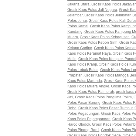
Jakarta Utara
,
Grosir Kaos Polos JakaS
Grosir Kaos Polos Jati Negara
,
Grosir Ka
Jelambar
,
Grosir Kaos Polos Jembatan B
Polos Johar
,
Grosir Kaos Polos Kali Dere
Polos Kamal
,
Grosir Kaos Polos Kampung
Kandang
,
Grosir Kaos Polos Kampung M
Muara
,
Grosir Kaos Polos Kebagusan
,
Gr
Grosir Kaos Polos Kebon Sirih
,
Grosir Ka
Kelapa Gading
,
Grosir Kaos Polos Kema
Kaos Polos Keramat Raya
,
Grosir Kaos P
Melin
,
Grosir Kaos Polos Komplek Pondo
Kaos Polos Kranji
,
Grosir Kaos Polos Ku
Polos Lebak Bulus
,
Grosir Kaos Polos L
Prapatan
,
Grosir Kaos Polos Mangga Bes
Kaos Polos Marunda
,
Grosir Kaos Polos
Kaos Polos Muara Angke
,
Grosir Kaos P
Grosir Kaos Polos Palmerah
,
grosir kaos
Jati
,
Grosir Kaos Polos Panglima Polim
,
G
Polos Pasar Burung
,
Grosir Kaos Polos P
Rebo
,
Grosir Kaos Polos Pasar Rumput
,
Polos Pegadungan
,
Grosir Kaos Polos 
Kaos Polos Pejompongan
,
Grosir Kaos P
Harco Glodok
,
Grosir Kaos Polos Petamb
Polos Pinang Ranti
,
Grosir Kaos Polos Plu
Grosir Kaos Polos Pondok Gede
,
Grosir 