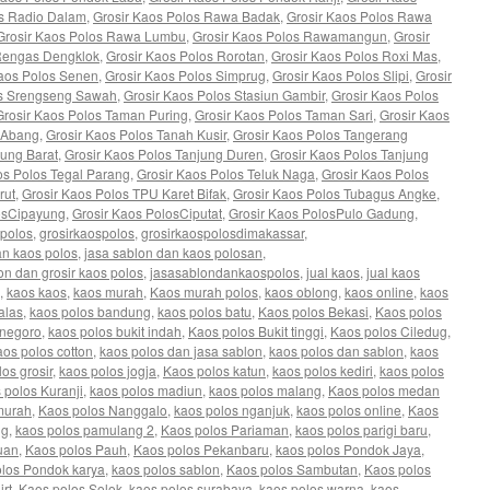
os Radio Dalam
,
Grosir Kaos Polos Rawa Badak
,
Grosir Kaos Polos Rawa
Grosir Kaos Polos Rawa Lumbu
,
Grosir Kaos Polos Rawamangun
,
Grosir
 Rengas Dengklok
,
Grosir Kaos Polos Rorotan
,
Grosir Kaos Polos Roxi Mas
,
Kaos Polos Senen
,
Grosir Kaos Polos Simprug
,
Grosir Kaos Polos Slipi
,
Grosir
os Srengseng Sawah
,
Grosir Kaos Polos Stasiun Gambir
,
Grosir Kaos Polos
Grosir Kaos Polos Taman Puring
,
Grosir Kaos Polos Taman Sari
,
Grosir Kaos
 Abang
,
Grosir Kaos Polos Tanah Kusir
,
Grosir Kaos Polos Tangerang
jung Barat
,
Grosir Kaos Polos Tanjung Duren
,
Grosir Kaos Polos Tanjung
os Polos Tegal Parang
,
Grosir Kaos Polos Teluk Naga
,
Grosir Kaos Polos
rut
,
Grosir Kaos Polos TPU Karet Bifak
,
Grosir Kaos Polos Tubagus Angke
,
osCipayung
,
Grosir Kaos PolosCiputat
,
Grosir Kaos PolosPulo Gadung
,
spolos
,
grosirkaospolos
,
grosirkaospolosdimakassar
,
an kaos polos
,
jasa sablon dan kaos polosan
,
on dan grosir kaos polos
,
jasasablondankaospolos
,
jual kaos
,
jual kaos
,
kaos kaos
,
kaos murah
,
Kaos murah polos
,
kaos oblong
,
kaos online
,
kaos
alas
,
kaos polos bandung
,
kaos polos batu
,
Kaos polos Bekasi
,
Kaos polos
onegoro
,
kaos polos bukit indah
,
Kaos polos Bukit tinggi
,
Kaos polos Ciledug
,
aos polos cotton
,
kaos polos dan jasa sablon
,
kaos polos dan sablon
,
kaos
os grosir
,
kaos polos jogja
,
Kaos polos katun
,
kaos polos kediri
,
kaos polos
 polos Kuranji
,
kaos polos madiun
,
kaos polos malang
,
Kaos polos medan
murah
,
Kaos polos Nanggalo
,
kaos polos nganjuk
,
kaos polos online
,
Kaos
ng
,
kaos polos pamulang 2
,
Kaos polos Pariaman
,
kaos polos parigi baru
,
uan
,
Kaos polos Pauh
,
Kaos polos Pekanbaru
,
kaos polos Pondok Jaya
,
los Pondok karya
,
kaos polos sablon
,
Kaos polos Sambutan
,
Kaos polos
irt
,
Kaos polos Solok
,
kaos polos surabaya
,
kaos polos warna
,
kaos