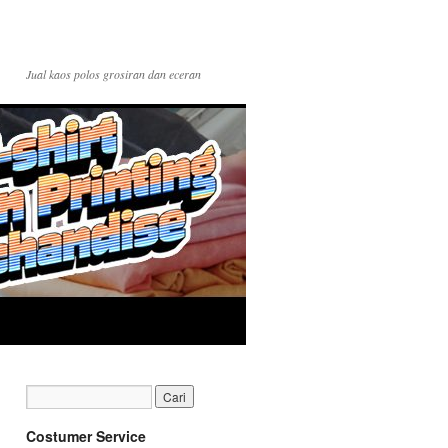
Jual kaos polos grosiran dan eceran
Costumer Service