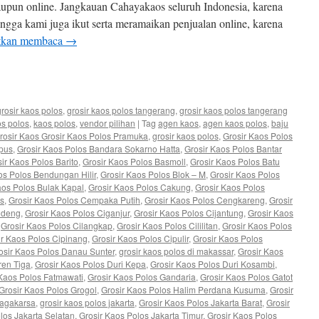
aupun online. Jangkauan Cahayakaos seluruh Indonesia, karena
ngga kami juga ikut serta meramaikan penjualan online, karena
tkan membaca
→
e
grosir kaos polos
,
grosir kaos polos tangerang
,
grosir kaos polos tangerang
os polos
,
kaos polos
,
vendor pilihan
|
Tag
agen kaos
,
agen kaos polos
,
baju
rosir Kaos Grosir Kaos Polos Pramuka
,
grosir kaos polos
,
Grosir Kaos Polos
pus
,
Grosir Kaos Polos Bandara Sokarno Hatta
,
Grosir Kaos Polos Bantar
ir Kaos Polos Barito
,
Grosir Kaos Polos Basmoll
,
Grosir Kaos Polos Batu
os Polos Bendungan Hilir
,
Grosir Kaos Polos Blok – M
,
Grosir Kaos Polos
aos Polos Bulak Kapal
,
Grosir Kaos Polos Cakung
,
Grosir Kaos Polos
s
,
Grosir Kaos Polos Cempaka Putih
,
Grosir Kaos Polos Cengkareng
,
Grosir
ideng
,
Grosir Kaos Polos Ciganjur
,
Grosir Kaos Polos Cijantung
,
Grosir Kaos
,
Grosir Kaos Polos Cilangkap
,
Grosir Kaos Polos Cililitan
,
Grosir Kaos Polos
ir Kaos Polos Cipinang
,
Grosir Kaos Polos Cipulir
,
Grosir Kaos Polos
osir Kaos Polos Danau Sunter
,
grosir kaos polos di makassar
,
Grosir Kaos
ren Tiga
,
Grosir Kaos Polos Duri Kepa
,
Grosir Kaos Polos Duri Kosambi
,
 Kaos Polos Fatmawati
,
Grosir Kaos Polos Gandaria
,
Grosir Kaos Polos Gatot
Grosir Kaos Polos Grogol
,
Grosir Kaos Polos Halim Perdana Kusuma
,
Grosir
Jagakarsa
,
grosir kaos polos jakarta
,
Grosir Kaos Polos Jakarta Barat
,
Grosir
los Jakarta Selatan
,
Grosir Kaos Polos Jakarta Timur
,
Grosir Kaos Polos