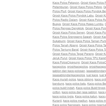
Kaos Polos Pekayon
,
Grosir Kaos Polos 
Petamburan
,
Grosir Kaos Polos Petojo
,
G
Polos Pluit
,
Grosir Kaos Polos Pondok B
Grosir Kaos Polos Pondok Labu
,
Grosir 
Polos Radio Dalam
,
Grosir Kaos Polos 
Buaya
,
Grosir Kaos Polos Rawa Lumbu
,
Polos Rengas Dengklok
,
Grosir Kaos Pol
Grosir Kaos Polos Senen
,
Grosir Kaos Po
Kaos Polos Srengseng Sawah
,
Grosir Ka
Sukabumi
,
Grosir Kaos Polos Taman Pur
Polos Tanah Abang
,
Grosir Kaos Polos T
Polos Tanjung Barat
,
Grosir Kaos Polos 
Grosir Kaos Polos Tegal Parang
,
Grosir 
Jeruk Purut
,
Grosir Kaos Polos TPU Karet
Kaos PolosCipayung
,
Grosir Kaos PolosC
kaospolos
,
grosirkaospolos
,
grosirkaosp
sablon dan kaos polosan
,
jasasablondang
jasasablondankaospolos
,
jual kaos
,
jual 
Kaos murah polos
,
kaos oblong
,
kaos onl
bandung
,
kaos polos batu
,
Kaos polos Be
polos bukit indah
,
Kaos polos Bukit tinggi
cotton
,
kaos polos dan jasa sablon
,
kaos 
kaos polos jogja
,
Kaos polos katun
,
kaos 
Kuranji
,
kaos polos madiun
,
kaos polos 
Kaos polos Nanggalo
,
kaos polos nganju