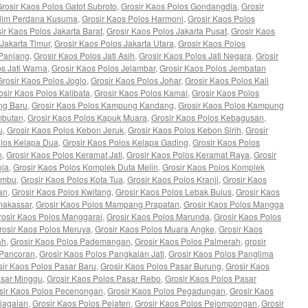
rosir Kaos Polos Gatot Subroto
,
Grosir Kaos Polos Gondangdia
,
Grosir
alim Perdana Kusuma
,
Grosir Kaos Polos Harmoni
,
Grosir Kaos Polos
ir Kaos Polos Jakarta Barat
,
Grosir Kaos Polos Jakarta Pusat
,
Grosir Kaos
 Jakarta Timur
,
Grosir Kaos Polos Jakarta Utara
,
Grosir Kaos Polos
 Panjang
,
Grosir Kaos Polos Jati Asih
,
Grosir Kaos Polos Jati Negara
,
Grosir
os Jati Warna
,
Grosir Kaos Polos Jelambar
,
Grosir Kaos Polos Jembatan
Grosir Kaos Polos Joglo
,
Grosir Kaos Polos Johar
,
Grosir Kaos Polos Kali
osir Kaos Polos Kalibata
,
Grosir Kaos Polos Kamal
,
Grosir Kaos Polos
ng Baru
,
Grosir Kaos Polos Kampung Kandang
,
Grosir Kaos Polos Kampung
mbutan
,
Grosir Kaos Polos Kapuk Muara
,
Grosir Kaos Polos Kebagusan
,
u
,
Grosir Kaos Polos Kebon Jeruk
,
Grosir Kaos Polos Kebon Sirih
,
Grosir
olos Kelapa Dua
,
Grosir Kaos Polos Kelapa Gading
,
Grosir Kaos Polos
n
,
Grosir Kaos Polos Keramat Jati
,
Grosir Kaos Polos Keramat Raya
,
Grosir
oja
,
Grosir Kaos Polos Komplek Duta Melin
,
Grosir Kaos Polos Komplek
ambu
,
Grosir Kaos Polos Kota Tua
,
Grosir Kaos Polos Kranji
,
Grosir Kaos
an
,
Grosir Kaos Polos Kwitang
,
Grosir Kaos Polos Lebak Bulus
,
Grosir Kaos
 makassar
,
Grosir Kaos Polos Mampang Prapatan
,
Grosir Kaos Polos Mangga
rosir Kaos Polos Manggarai
,
Grosir Kaos Polos Marunda
,
Grosir Kaos Polos
rosir Kaos Polos Meruya
,
Grosir Kaos Polos Muara Angke
,
Grosir Kaos
ah
,
Grosir Kaos Polos Pademangan
,
Grosir Kaos Polos Palmerah
,
grosir
 Pancoran
,
Grosir Kaos Polos Pangkalan Jati
,
Grosir Kaos Polos Panglima
sir Kaos Polos Pasar Baru
,
Grosir Kaos Polos Pasar Burung
,
Grosir Kaos
asar Minggu
,
Grosir Kaos Polos Pasar Rebo
,
Grosir Kaos Polos Pasar
sir Kaos Polos Pecenongan
,
Grosir Kaos Polos Pegadungan
,
Grosir Kaos
ejagalan
,
Grosir Kaos Polos Pejaten
,
Grosir Kaos Polos Pejompongan
,
Grosir