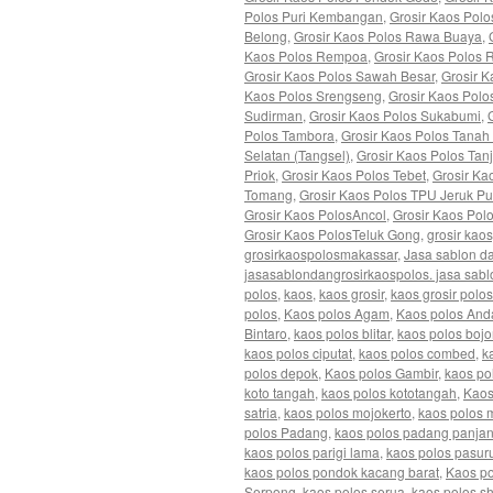
Polos Puri Kembangan
,
Grosir Kaos Pol
Belong
,
Grosir Kaos Polos Rawa Buaya
,
Kaos Polos Rempoa
,
Grosir Kaos Polos
Grosir Kaos Polos Sawah Besar
,
Grosir 
Kaos Polos Srengseng
,
Grosir Kaos Pol
Sudirman
,
Grosir Kaos Polos Sukabumi
,
Polos Tambora
,
Grosir Kaos Polos Tanah
Selatan (Tangsel)
,
Grosir Kaos Polos Tan
Priok
,
Grosir Kaos Polos Tebet
,
Grosir Ka
Tomang
,
Grosir Kaos Polos TPU Jeruk Pu
Grosir Kaos PolosAncol
,
Grosir Kaos Pol
Grosir Kaos PolosTeluk Gong
,
grosir kao
grosirkaospolosmakassar
,
Jasa sablon d
jasasablondangrosirkaospolos. jasa sabl
polos
,
kaos
,
kaos grosir
,
kaos grosir polos
polos
,
Kaos polos Agam
,
Kaos polos And
Bintaro
,
kaos polos blitar
,
kaos polos boj
kaos polos ciputat
,
kaos polos combed
,
k
polos depok
,
Kaos polos Gambir
,
kaos pol
koto tangah
,
kaos polos kototangah
,
Kaos
satria
,
kaos polos mojokerto
,
kaos polos 
polos Padang
,
kaos polos padang panja
kaos polos parigi lama
,
kaos polos pasur
kaos polos pondok kacang barat
,
Kaos po
Serpong
,
kaos polos serua
,
kaos polos sh