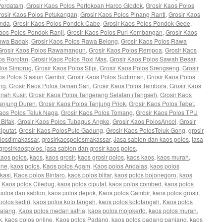
Perdatam
,
Grosir Kaos Polos Pertokoan Harco Glodok
,
Grosir Kaos Polos
rosir Kaos Polos Petukangan
,
Grosir Kaos Polos Pinang Ranti
,
Grosir Kaos
enda
,
Grosir Kaos Polos Pondok Cabe
,
Grosir Kaos Polos Pondok Gede
,
Kaos Polos Pondok Ranji
,
Grosir Kaos Polos Puri Kembangan
,
Grosir Kaos
Rawa Badak
,
Grosir Kaos Polos Rawa Belong
,
Grosir Kaos Polos Rawa
Grosir Kaos Polos Rawamangun
,
Grosir Kaos Polos Rempoa
,
Grosir Kaos
os Rorotan
,
Grosir Kaos Polos Roxi Mas
,
Grosir Kaos Polos Sawah Besar
,
los Simprug
,
Grosir Kaos Polos Slipi
,
Grosir Kaos Polos Srengseng
,
Grosir
os Polos Stasiun Gambir
,
Grosir Kaos Polos Sudirman
,
Grosir Kaos Polos
ing
,
Grosir Kaos Polos Taman Sari
,
Grosir Kaos Polos Tambora
,
Grosir Kaos
anah Kusir
,
Grosir Kaos Polos Tangerang Selatan (Tangsel)
,
Grosir Kaos
Tanjung Duren
,
Grosir Kaos Polos Tanjung Priok
,
Grosir Kaos Polos Tebet
,
Kaos Polos Teluk Naga
,
Grosir Kaos Polos Tomang
,
Grosir Kaos Polos TPU
 Bifak
,
Grosir Kaos Polos Tubagus Angke
,
Grosir Kaos PolosAncol
,
Grosir
iputat
,
Grosir Kaos PolosPulo Gadung
,
Grosir Kaos PolosTeluk Gong
,
grosir
olosdimakassar
,
grosirkaospolosmakassar
,
Jasa sablon dan kaos polos
,
jasa
rosirkaospolos. jasa sablon dan grosir kaos polos
,
kaos polos
,
kaos
,
kaos grosir
,
kaos grosir polos
,
kaos kaos
,
kaos murah
,
ine
,
kaos polos
,
Kaos polos Agam
,
Kaos polos Andalas
,
kaos polos
kasi
,
Kaos polos Bintaro
,
kaos polos blitar
,
kaos polos bojonegoro
,
kaos
,
Kaos polos Ciledug
,
kaos polos ciputat
,
kaos polos combed
,
kaos polos
polos dan sablon
,
kaos polos depok
,
Kaos polos Gambir
,
kaos polos grosir
,
polos kediri
,
kaos polos koto tangah
,
kaos polos kototangah
,
Kaos polos
malang
,
Kaos polos medan satria
,
kaos polos mojokerto
,
kaos polos murah
,
k
,
kaos polos online
,
Kaos polos Padang
,
kaos polos padang panjang
,
kaos