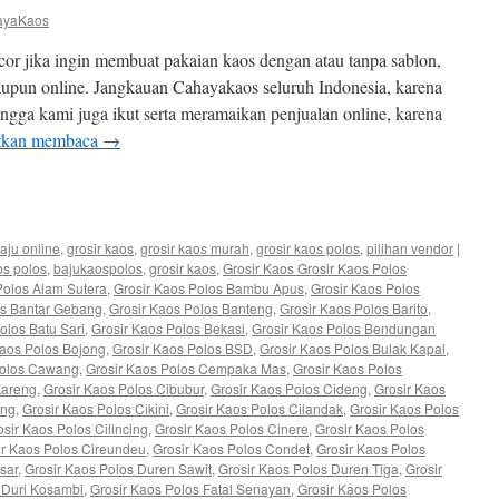
ayaKaos
or jika ingin membuat pakaian kaos dengan atau tanpa sablon,
aupun online. Jangkauan Cahayakaos seluruh Indonesia, karena
ngga kami juga ikut serta meramaikan penjualan online, karena
tkan membaca
→
e
aju online
,
grosir kaos
,
grosir kaos murah
,
grosir kaos polos
,
pilihan vendor
|
os polos
,
bajukaospolos
,
grosir kaos
,
Grosir Kaos Grosir Kaos Polos
Polos Alam Sutera
,
Grosir Kaos Polos Bambu Apus
,
Grosir Kaos Polos
os Bantar Gebang
,
Grosir Kaos Polos Banteng
,
Grosir Kaos Polos Barito
,
olos Batu Sari
,
Grosir Kaos Polos Bekasi
,
Grosir Kaos Polos Bendungan
Kaos Polos Bojong
,
Grosir Kaos Polos BSD
,
Grosir Kaos Polos Bulak Kapal
,
Polos Cawang
,
Grosir Kaos Polos Cempaka Mas
,
Grosir Kaos Polos
kareng
,
Grosir Kaos Polos Cibubur
,
Grosir Kaos Polos Cideng
,
Grosir Kaos
ung
,
Grosir Kaos Polos Cikini
,
Grosir Kaos Polos Cilandak
,
Grosir Kaos Polos
osir Kaos Polos Cilincing
,
Grosir Kaos Polos Cinere
,
Grosir Kaos Polos
ir Kaos Polos Cireundeu
,
Grosir Kaos Polos Condet
,
Grosir Kaos Polos
sar
,
Grosir Kaos Polos Duren Sawit
,
Grosir Kaos Polos Duren Tiga
,
Grosir
 Duri Kosambi
,
Grosir Kaos Polos Fatal Senayan
,
Grosir Kaos Polos