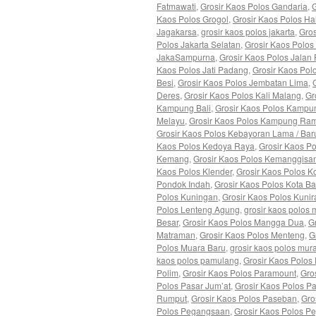
Fatmawati
,
Grosir Kaos Polos Gandaria
,
G
Kaos Polos Grogol
,
Grosir Kaos Polos H
Jagakarsa
,
grosir kaos polos jakarta
,
Gros
Polos Jakarta Selatan
,
Grosir Kaos Polos
JakaSampurna
,
Grosir Kaos Polos Jalan
Kaos Polos Jati Padang
,
Grosir Kaos Pol
Besi
,
Grosir Kaos Polos Jembatan Lima
,
Deres
,
Grosir Kaos Polos Kali Malang
,
Gr
Kampung Bali
,
Grosir Kaos Polos Kampu
Melayu
,
Grosir Kaos Polos Kampung Ra
Grosir Kaos Polos Kebayoran Lama / Bar
Kaos Polos Kedoya Raya
,
Grosir Kaos P
Kemang
,
Grosir Kaos Polos Kemanggisa
Kaos Polos Klender
,
Grosir Kaos Polos K
Pondok Indah
,
Grosir Kaos Polos Kota B
Polos Kuningan
,
Grosir Kaos Polos Kunir
Polos Lenteng Agung
,
grosir kaos polos
Besar
,
Grosir Kaos Polos Mangga Dua
,
G
Matraman
,
Grosir Kaos Polos Menteng
,
G
Polos Muara Baru
,
grosir kaos polos mur
kaos polos pamulang
,
Grosir Kaos Polos
Polim
,
Grosir Kaos Polos Paramount
,
Gro
Polos Pasar Jum’at
,
Grosir Kaos Polos P
Rumput
,
Grosir Kaos Polos Paseban
,
Gro
Polos Pegangsaan
,
Grosir Kaos Polos P